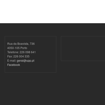
Rua da Boavista, 736
4050-105 Porto
Telefone: 226 098 641
Fax: 226 004 335
E-mail:
geral@upp.pt
Facebook