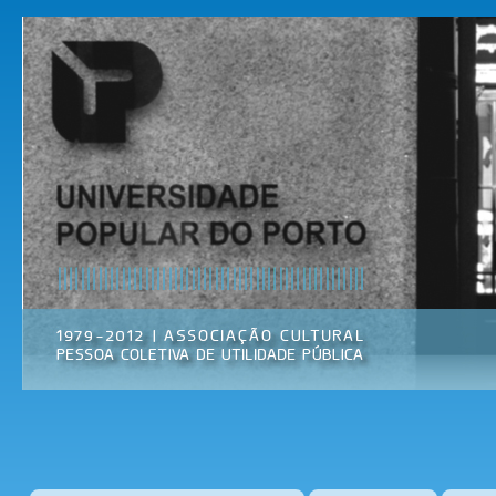
Pas
par
Universidade
Associação
con
Popular do
Cultural
prin
Porto