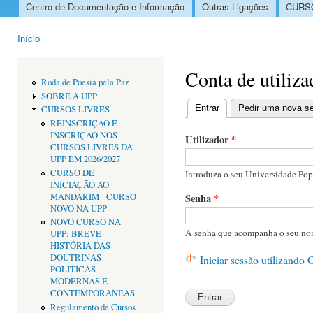
Centro de Documentação e Informação
Outras Ligações
CURSO
Menu principal
Início
Está aqui
Conta de utiliza
Roda de Poesia pela Paz
SOBRE A UPP
Entrar
(separador ativo)
Pedir uma nova s
CURSOS LIVRES
Separadores primári
REINSCRIÇÃO E
INSCRIÇÃO NOS
Utilizador
*
CURSOS LIVRES DA
UPP EM 2026/2027
CURSO DE
Introduza o seu Universidade Popu
INICIAÇÃO AO
MANDARIM - CURSO
Senha
*
NOVO NA UPP
NOVO CURSO NA
A senha que acompanha o seu nom
UPP: BREVE
HISTÓRIA DAS
DOUTRINAS
Iniciar sessão utilizando
POLÍTICAS
MODERNAS E
CONTEMPORÂNEAS
Regulamento de Cursos