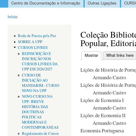
Centro de Documentação e Informação
Outras Ligações
CURSO
Menu principal
Início
Está aqui
Coleção Bibliot
Roda de Poesia pela Paz
Popular, Editor
SOBRE A UPP
CURSOS LIVRES
REINSCRIÇÃO E
Mostrar
(separador ativo)
What links here
INSCRIÇÃO NOS
Separadores primári
CURSOS LIVRES DA
Lições de História de Portu
UPP EM 2026/2027
CURSO DE
Armando Castro
INICIAÇÃO AO
Lições de História de Portu
MANDARIM - CURSO
NOVO NA UPP
Armando Castro
NOVO CURSO NA
Lições de Economia I
UPP: BREVE
HISTÓRIA DAS
Armando Castro
DOUTRINAS
Lições de Economia II
POLÍTICAS
Armando Castro
MODERNAS E
CONTEMPORÂNEAS
Economia Portuguesa
Regulamento de Cursos