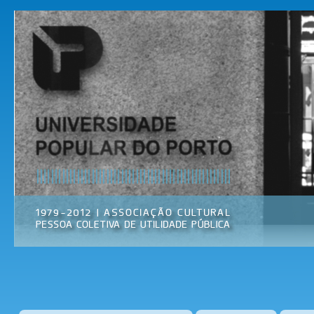
Pas
par
Universidade
Associação
con
Popular do
Cultural
prin
Porto