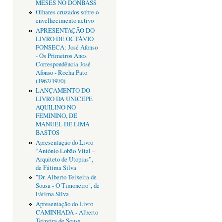
MESES NO DONBASS
Olhares cruzados sobre o
envelhecimento activo
APRESENTAÇÃO DO
LIVRO DE OCTÁVIO
FONSECA: José Afonso
- Os Primeiros Anos
Correspondência José
Afonso - Rocha Pato
(1962/1970)
LANÇAMENTO DO
LIVRO DA UNICEPE
AQUILINO NO
FEMININO, DE
MANUEL DE LIMA
BASTOS
Apresentação do Livro
“António Lobão Vital –
Arquiteto de Utopias”,
de Fátima Silva
"Dr. Alberto Teixeira de
Sousa - O Timoneiro", de
Fátima Silva
Apresentação do Livro
CAMINHADA - Alberto
Teixeira de Sousa