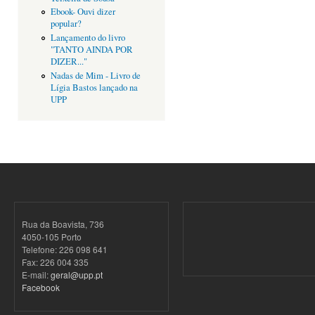
Ebook- Ouvi dizer
popular?
Lançamento do livro
"TANTO AINDA POR
DIZER..."
Nadas de Mim - Livro de
Lígia Bastos lançado na
UPP
Rua da Boavista, 736
4050-105 Porto
Telefone: 226 098 641
Fax: 226 004 335
E-mail:
geral@upp.pt
Facebook