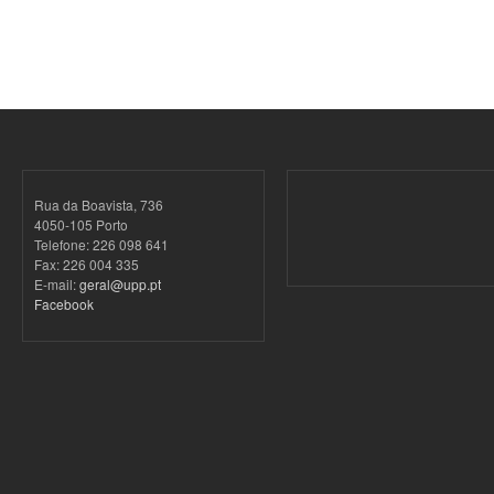
Rua da Boavista, 736
4050-105 Porto
Telefone: 226 098 641
Fax: 226 004 335
E-mail:
geral@upp.pt
Facebook