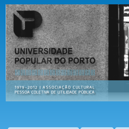
Pas
par
Universidade
Associação
con
Popular do
Cultural
prin
Porto