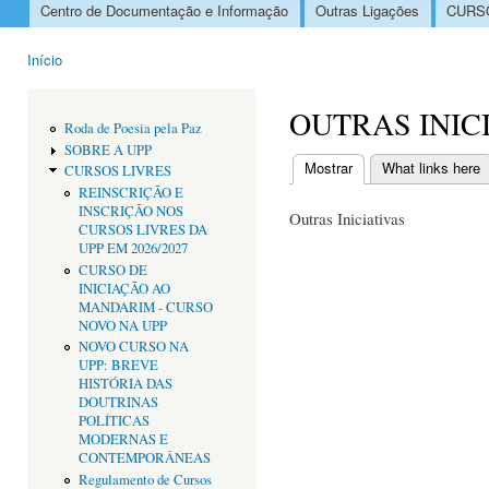
Centro de Documentação e Informação
Outras Ligações
CURSO
Menu principal
Início
Está aqui
OUTRAS INIC
Roda de Poesia pela Paz
SOBRE A UPP
Mostrar
(separador ativo)
What links here
CURSOS LIVRES
Separadores primári
REINSCRIÇÃO E
INSCRIÇÃO NOS
Outras Iniciativas
CURSOS LIVRES DA
UPP EM 2026/2027
CURSO DE
INICIAÇÃO AO
MANDARIM - CURSO
NOVO NA UPP
NOVO CURSO NA
UPP: BREVE
HISTÓRIA DAS
DOUTRINAS
POLÍTICAS
MODERNAS E
CONTEMPORÂNEAS
Regulamento de Cursos