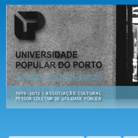
Pas
par
Universidade
Associação
con
Popular do
Cultural
prin
Porto