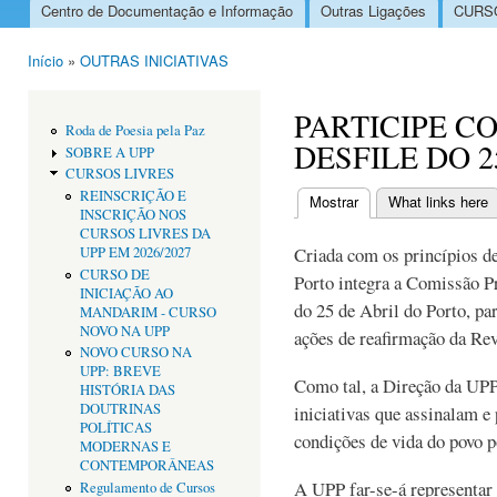
Centro de Documentação e Informação
Outras Ligações
CURSO
Menu principal
Início
»
OUTRAS INICIATIVAS
Está aqui
PARTICIPE C
Roda de Poesia pela Paz
DESFILE DO 2
SOBRE A UPP
CURSOS LIVRES
REINSCRIÇÃO E
Mostrar
(separador ativo)
What links here
INSCRIÇÃO NOS
Separadores primári
CURSOS LIVRES DA
Criada com os princípios d
UPP EM 2026/2027
CURSO DE
Porto integra a Comissão 
INICIAÇÃO AO
do 25 de Abril do Porto, pa
MANDARIM - CURSO
NOVO NA UPP
ações de reafirmação da Rev
NOVO CURSO NA
UPP: BREVE
Como tal, a Direção da UPP 
HISTÓRIA DAS
DOUTRINAS
iniciativas que assinalam e
POLÍTICAS
condições de vida do povo p
MODERNAS E
CONTEMPORÂNEAS
A UPP far-se-á representar 
Regulamento de Cursos