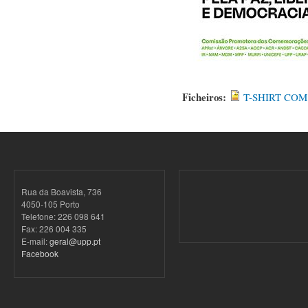
Ficheiros:
T-SHIRT COM
Rua da Boavista, 736
4050-105 Porto
Telefone: 226 098 641
Fax: 226 004 335
E-mail:
geral@upp.pt
Facebook