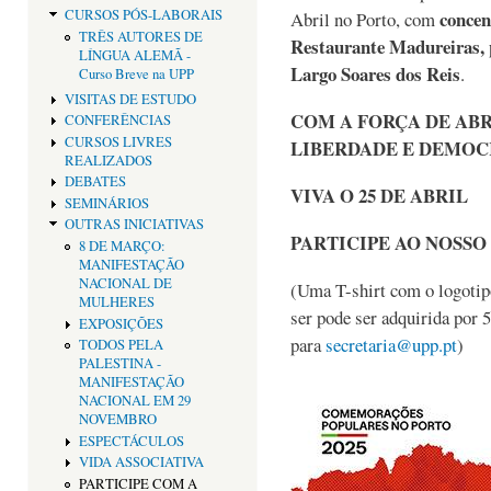
concen
CURSOS PÓS-LABORAIS
Abril no Porto, com
TRÊS AUTORES DE
Restaurante Madureiras, 
LÍNGUA ALEMÃ -
Largo Soares dos Reis
.
Curso Breve na UPP
VISITAS DE ESTUDO
COM A FORÇA DE ABR
CONFERÊNCIAS
CURSOS LIVRES
LIBERDADE E DEMOC
REALIZADOS
DEBATES
VIVA O 25 DE ABRIL
SEMINÁRIOS
OUTRAS INICIATIVAS
PARTICIPE AO NOSSO
8 DE MARÇO:
MANIFESTAÇÃO
NACIONAL DE
(Uma T-shirt com o logotipo
MULHERES
ser pode ser adquirida por 
EXPOSIÇÕES
para
secretaria@upp.pt
)
TODOS PELA
PALESTINA -
MANIFESTAÇÃO
NACIONAL EM 29
NOVEMBRO
ESPECTÁCULOS
VIDA ASSOCIATIVA
PARTICIPE COM A