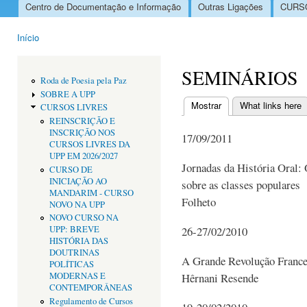
Centro de Documentação e Informação
Outras Ligações
CURSO
Menu principal
Início
Está aqui
SEMINÁRIOS
Roda de Poesia pela Paz
SOBRE A UPP
Mostrar
(separador ativo)
What links here
CURSOS LIVRES
Separadores primári
REINSCRIÇÃO E
INSCRIÇÃO NOS
17/09/2011
CURSOS LIVRES DA
UPP EM 2026/2027
Jornadas da História Oral: 
CURSO DE
INICIAÇÃO AO
sobre as classes populares
MANDARIM - CURSO
Folheto
NOVO NA UPP
NOVO CURSO NA
UPP: BREVE
26-27/02/2010
HISTÓRIA DAS
DOUTRINAS
A Grande Revolução Frances
POLÍTICAS
MODERNAS E
Hêrnani Resende
CONTEMPORÂNEAS
Regulamento de Cursos