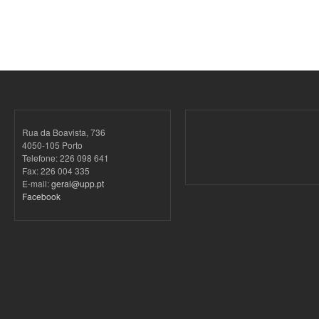
Rua da Boavista, 736
4050-105 Porto
Telefone: 226 098 641
Fax: 226 004 335
E-mail:
geral@upp.pt
Facebook