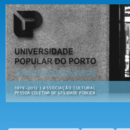
Pas
par
Universidade
Associação
con
Popular do
Cultural
prin
Porto