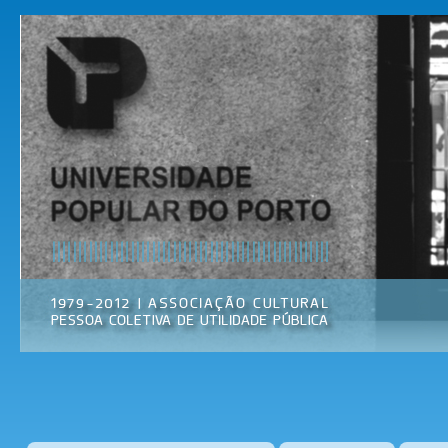
Pas
par
Universidade
Associação
con
Popular do
Cultural
prin
Porto