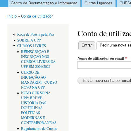
Centro de Documentação e Informação
Outras Ligações
CURSO
Menu principal
Início
»
Conta de utilizador
Está aqui
Conta de utiliza
Roda de Poesia pela Paz
SOBRE A UPP
Entrar
Pedir uma nova s
CURSOS LIVRES
Separadores primári
REINSCRIÇÃO E
INSCRIÇÃO NOS
Nome de utilizador ou email
*
CURSOS LIVRES DA
UPP EM 2026/2027
CURSO DE
INICIAÇÃO AO
MANDARIM - CURSO
NOVO NA UPP
NOVO CURSO NA
UPP: BREVE
HISTÓRIA DAS
DOUTRINAS
POLÍTICAS
MODERNAS E
CONTEMPORÂNEAS
Regulamento de Cursos