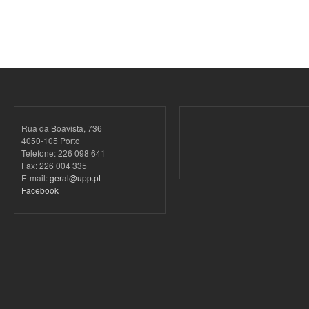
Rua da Boavista, 736
4050-105 Porto
Telefone: 226 098 641
Fax: 226 004 335
E-mail:
geral@upp.pt
Facebook