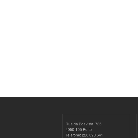
Rua da Boavista, 736
4050-105 Porto
Telefone: 226 098 641