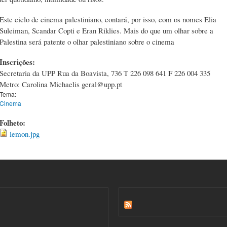
Este ciclo de cinema palestiniano, contará, por isso, com os nomes Elia
Suleiman, Scandar Copti e Eran Riklies. Mais do que um olhar sobre a
Palestina será patente o olhar palestiniano sobre o cinema
Inscrições:
Secretaria da UPP Rua da Boavista, 736 T 226 098 641 F 226 004 335
Metro: Carolina Michaelis geral@upp.pt
Tema:
Cinema
Folheto:
lemon.jpg