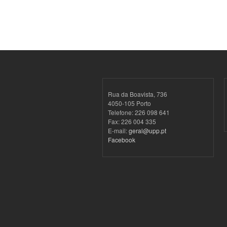
Rua da Boavista, 736
4050-105 Porto
Telefone: 226 098 641
Fax: 226 004 335
E-mail:
geral@upp.pt
Facebook