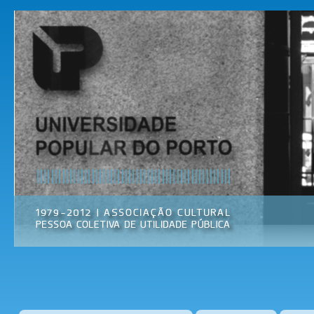
Pas
par
Universidade
Associação
con
Popular do
Cultural
prin
Porto