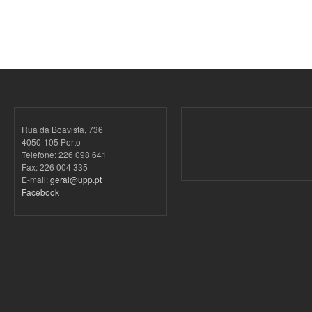
Rua da Boavista, 736
4050-105 Porto
Telefone: 226 098 641
Fax: 226 004 335
E-mail:
geral@upp.pt
Facebook