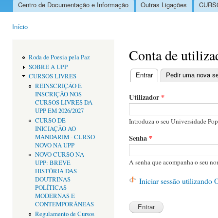
Centro de Documentação e Informação
Outras Ligações
CURSO
Menu principal
Início
Está aqui
Conta de utiliza
Roda de Poesia pela Paz
SOBRE A UPP
Entrar
(separador ativo)
Pedir uma nova s
CURSOS LIVRES
Separadores primári
REINSCRIÇÃO E
INSCRIÇÃO NOS
Utilizador
*
CURSOS LIVRES DA
UPP EM 2026/2027
CURSO DE
Introduza o seu Universidade Popu
INICIAÇÃO AO
MANDARIM - CURSO
Senha
*
NOVO NA UPP
NOVO CURSO NA
A senha que acompanha o seu nom
UPP: BREVE
HISTÓRIA DAS
DOUTRINAS
Iniciar sessão utilizando
POLÍTICAS
MODERNAS E
CONTEMPORÂNEAS
Regulamento de Cursos