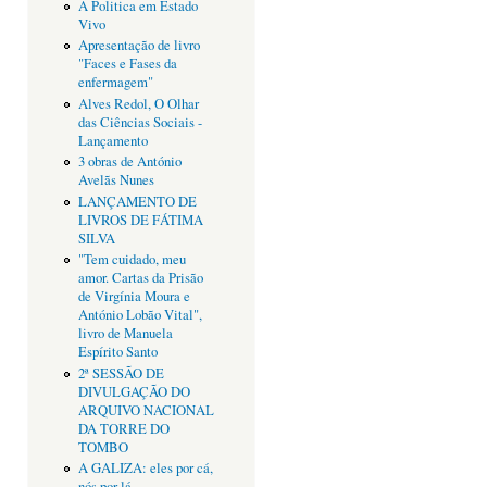
A Politica em Estado
Vivo
Apresentação de livro
"Faces e Fases da
enfermagem"
Alves Redol, O Olhar
das Ciências Sociais -
Lançamento
3 obras de António
Avelãs Nunes
LANÇAMENTO DE
LIVROS DE FÁTIMA
SILVA
"Tem cuidado, meu
amor. Cartas da Prisão
de Virgínia Moura e
António Lobão Vital",
livro de Manuela
Espírito Santo
2ª SESSÃO DE
DIVULGAÇÃO DO
ARQUIVO NACIONAL
DA TORRE DO
TOMBO
A GALIZA: eles por cá,
nós por lá