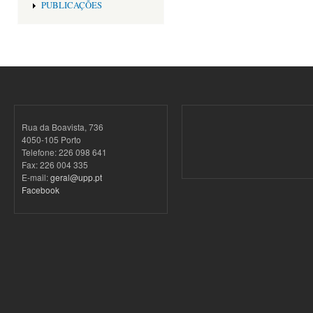
PUBLICAÇÕES
Rua da Boavista, 736
4050-105 Porto
Telefone: 226 098 641
Fax: 226 004 335
E-mail:
geral@upp.pt
Facebook