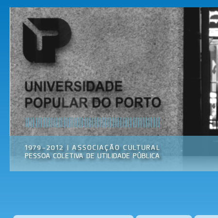
Pas
par
Universidade
Associação
con
Popular do
Cultural
prin
Porto