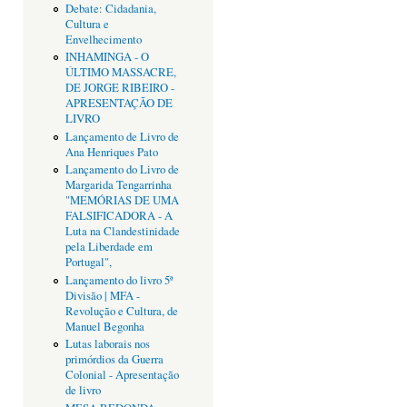
Debate: Cidadania,
Cultura e
Envelhecimento
INHAMINGA - O
ÚLTIMO MASSACRE,
DE JORGE RIBEIRO -
APRESENTAÇÃO DE
LIVRO
Lançamento de Livro de
Ana Henriques Pato
Lançamento do Livro de
Margarida Tengarrinha
"MEMÓRIAS DE UMA
FALSIFICADORA - A
Luta na Clandestinidade
pela Liberdade em
Portugal",
Lançamento do livro 5ª
Divisão | MFA -
Revolução e Cultura, de
Manuel Begonha
Lutas laborais nos
primórdios da Guerra
Colonial - Apresentação
de livro