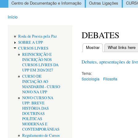
Centro de Documentação e Informação
Outras Ligações
CURSO
Menu principal
Início
Está aqui
DEBATES
Roda de Poesia pela Paz
SOBRE A UPP
Mostrar
(separador ativo)
What links here
CURSOS LIVRES
Separadores primári
REINSCRIÇÃO E
INSCRIÇÃO NOS
Debates, apresentações de livr
CURSOS LIVRES DA
UPP EM 2026/2027
Tema:
CURSO DE
Sociologia
Filosofia
INICIAÇÃO AO
MANDARIM - CURSO
NOVO NA UPP
NOVO CURSO NA
UPP: BREVE
HISTÓRIA DAS
DOUTRINAS
POLÍTICAS
MODERNAS E
CONTEMPORÂNEAS
Regulamento de Cursos