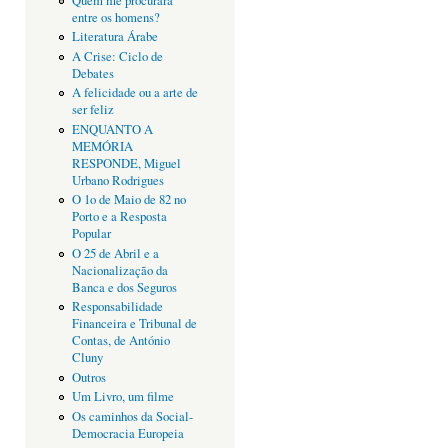
Quem me procurará
entre os homens?
Literatura Árabe
A Crise: Ciclo de
Debates
A felicidade ou a arte de
ser feliz
ENQUANTO A
MEMÓRIA
RESPONDE, Miguel
Urbano Rodrigues
O 1o de Maio de 82 no
Porto e a Resposta
Popular
O 25 de Abril e a
Nacionalização da
Banca e dos Seguros
Responsabilidade
Financeira e Tribunal de
Contas, de António
Cluny
Outros
Um Livro, um filme
Os caminhos da Social-
Democracia Europeia