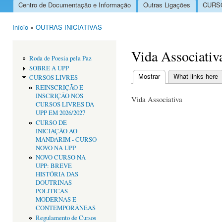
Centro de Documentação e Informação
Outras Ligações
CURSO
Menu principal
Início
»
OUTRAS INICIATIVAS
Está aqui
Vida Associativ
Roda de Poesia pela Paz
SOBRE A UPP
Mostrar
(separador ativo)
What links here
CURSOS LIVRES
Separadores primári
REINSCRIÇÃO E
INSCRIÇÃO NOS
Vida Associativa
CURSOS LIVRES DA
UPP EM 2026/2027
CURSO DE
INICIAÇÃO AO
MANDARIM - CURSO
NOVO NA UPP
NOVO CURSO NA
UPP: BREVE
HISTÓRIA DAS
DOUTRINAS
POLÍTICAS
MODERNAS E
CONTEMPORÂNEAS
Regulamento de Cursos