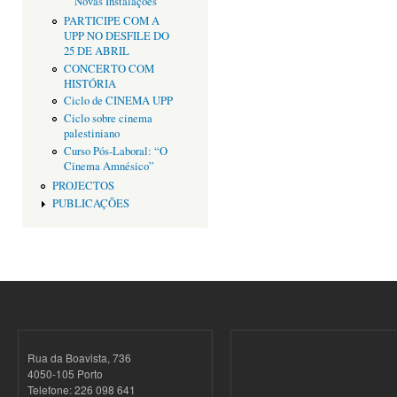
Novas Instalações
PARTICIPE COM A
UPP NO DESFILE DO
25 DE ABRIL
CONCERTO COM
HISTÓRIA
Ciclo de CINEMA UPP
Ciclo sobre cinema
palestiniano
Curso Pós-Laboral: “O
Cinema Amnésico”
PROJECTOS
PUBLICAÇÕES
Rua da Boavista, 736
4050-105 Porto
Telefone: 226 098 641