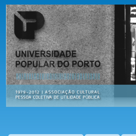
Pas
par
Universidade
Associação
con
Popular do
Cultural
prin
Porto