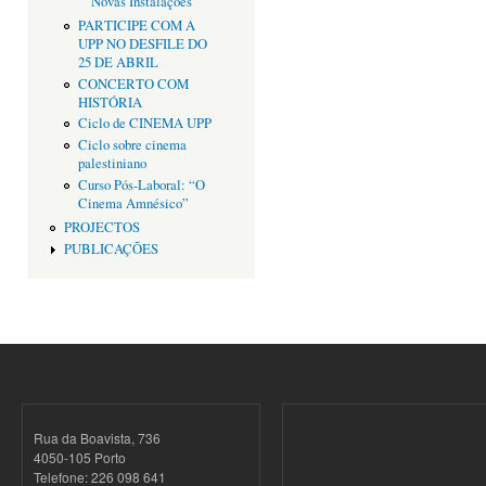
Novas Instalações
PARTICIPE COM A
UPP NO DESFILE DO
25 DE ABRIL
CONCERTO COM
HISTÓRIA
Ciclo de CINEMA UPP
Ciclo sobre cinema
palestiniano
Curso Pós-Laboral: “O
Cinema Amnésico”
PROJECTOS
PUBLICAÇÕES
Rua da Boavista, 736
4050-105 Porto
Telefone: 226 098 641