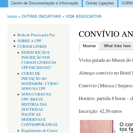
Centro de Documentação e Informação
Outras Ligações
CURSO
Menu principal
Início
»
OUTRAS INICIATIVAS
»
VIDA ASSOCIATIVA
Está aqui
CONVÍVIO A
Roda de Poesia pela Paz
SOBRE A UPP
Mostrar
(separador ativo)
What links here
CURSOS LIVRES
Separadores primári
REINSCRIÇÃO E
INSCRIÇÃO NOS
Visita guiada ao Museu do
CURSOS LIVRES DA
UPP EM 2026/2027
Almoço-convívio no Hotel
CURSO DE
INICIAÇÃO AO
MANDARIM - CURSO
Convívio | Música | Surpres
NOVO NA UPP
NOVO CURSO NA
Horário: partida 8 horas - 
UPP: BREVE
HISTÓRIA DAS
DOUTRINAS
Inscrição: 42,50 euros
POLÍTICAS
MODERNAS E
CONTEMPORÂNEAS
Regulamento de Cursos