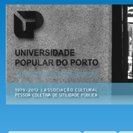
Pas
par
Universidade
Associação
con
Popular do
Cultural
prin
Porto