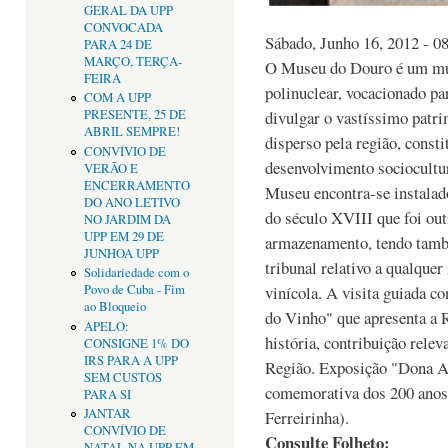
GERAL DA UPP
CONVOCADA
Sábado, Junho 16, 2012 - 0
PARA 24 DE
MARÇO, TERÇA-
O Museu do Douro é um muse
FEIRA
polinuclear, vocacionado par
COM A UPP
divulgar o vastíssimo patr
PRESENTE, 25 DE
ABRIL SEMPRE!
disperso pela região, const
CONVÍVIO DE
desenvolvimento sociocult
VERÃO E
ENCERRAMENTO
Museu encontra-se instalad
DO ANO LETIVO
do século XVIII que foi outr
NO JARDIM DA
UPP EM 29 DE
armazenamento, tendo tamb
JUNHOA UPP
tribunal relativo a qualquer
Solidariedade com o
vinícola. A visita guiada 
Povo de Cuba - Fim
ao Bloqueio
do Vinho" que apresenta a 
APELO:
história, contribuição rele
CONSIGNE 1% DO
IRS PARA A UPP
Região. Exposição "Dona An
SEM CUSTOS
comemorativa dos 200 anos
PARA SI
JANTAR
Ferreirinha).
CONVÍVIO DE
Consulte Folheto:
NATAL NA UPP EM