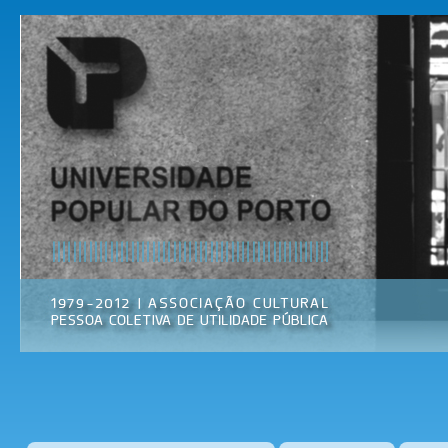
Pas
par
Universidade
Associação
con
Popular do
Cultural
prin
Porto