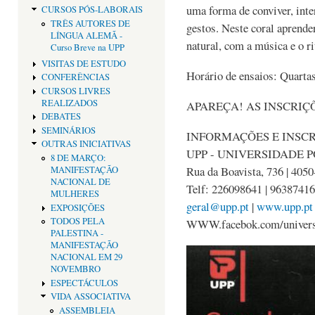
uma forma de conviver, inte
CURSOS PÓS-LABORAIS
TRÊS AUTORES DE
gestos. Neste coral aprende
LÍNGUA ALEMÃ -
natural, com a música e o 
Curso Breve na UPP
VISITAS DE ESTUDO
Horário de ensaios: Quartas
CONFERÊNCIAS
CURSOS LIVRES
REALIZADOS
APAREÇA! AS INSCRIÇ
DEBATES
SEMINÁRIOS
INFORMAÇÕES E INSCR
OUTRAS INICIATIVAS
UPP - UNIVERSIDADE 
8 DE MARÇO:
Rua da Boavista, 736 | 405
MANIFESTAÇÃO
NACIONAL DE
Telf: 226098641 | 9638741
MULHERES
geral@upp.pt
|
www.upp.pt
EXPOSIÇÕES
TODOS PELA
WWW.facebok.com/univers
PALESTINA -
MANIFESTAÇÃO
NACIONAL EM 29
NOVEMBRO
ESPECTÁCULOS
VIDA ASSOCIATIVA
ASSEMBLEIA