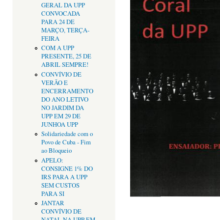
GERAL DA UPP
CONVOCADA
PARA 24 DE
MARÇO, TERÇA-
FEIRA
COM A UPP
PRESENTE, 25 DE
ABRIL SEMPRE!
CONVÍVIO DE
VERÃO E
ENCERRAMENTO
DO ANO LETIVO
NO JARDIM DA
UPP EM 29 DE
JUNHOA UPP
Solidariedade com o
Povo de Cuba - Fim
ao Bloqueio
APELO:
CONSIGNE 1% DO
IRS PARA A UPP
SEM CUSTOS
PARA SI
JANTAR
CONVÍVIO DE
NATAL NA UPP EM