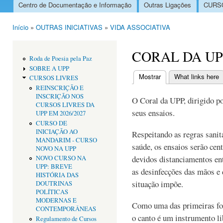
Centro de Documentação e Informação
Outras Ligações
CURSO
Menu principal
Início
»
OUTRAS INICIATIVAS
»
VIDA ASSOCIATIVA
Está aqui
CORAL DA UP
Roda de Poesia pela Paz
SOBRE A UPP
Mostrar
(separador ativo)
What links here
CURSOS LIVRES
Separadores primári
REINSCRIÇÃO E
INSCRIÇÃO NOS
O Coral da UPP, dirigido p
CURSOS LIVRES DA
seus ensaios.
UPP EM 2026/2027
CURSO DE
INICIAÇÃO AO
Respeitando as regras sanit
MANDARIM - CURSO
saúde, os ensaios serão cen
NOVO NA UPP
devidos distanciamentos ent
NOVO CURSO NA
UPP: BREVE
as desinfecções das mãos e 
HISTÓRIA DAS
situação impõe.
DOUTRINAS
POLÍTICAS
MODERNAS E
Como uma das primeiras fo
CONTEMPORÂNEAS
o canto é um instrumento li
Regulamento de Cursos