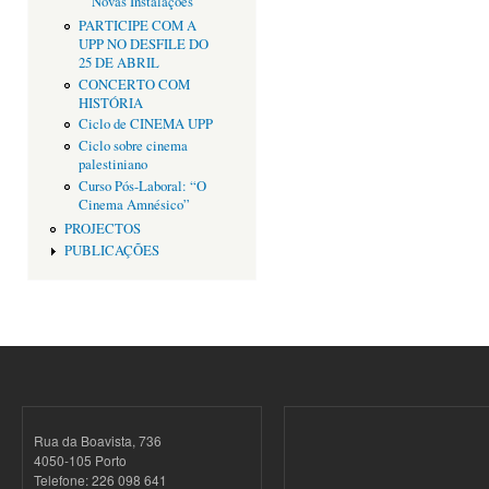
Novas Instalações
PARTICIPE COM A
UPP NO DESFILE DO
25 DE ABRIL
CONCERTO COM
HISTÓRIA
Ciclo de CINEMA UPP
Ciclo sobre cinema
palestiniano
Curso Pós-Laboral: “O
Cinema Amnésico”
PROJECTOS
PUBLICAÇÕES
Rua da Boavista, 736
4050-105 Porto
Telefone: 226 098 641