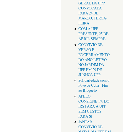
GERAL DA UPP
CONVOCADA
PARA 24 DE
MARÇO, TERÇA-
FEIRA
COM A UPP
PRESENTE, 25 DE
ABRIL SEMPRE!
CONVÍVIO DE
VERÃO E
ENCERRAMENTO
DO ANO LETIVO
NO JARDIM DA
UPP EM 29 DE
JUNHOA UPP
Solidariedade com o
Povo de Cuba - Fim
ao Bloqueio
APELO:
CONSIGNE 1% DO
IRS PARA A UPP
SEM CUSTOS
PARA SI
JANTAR
CONVÍVIO DE
NATAL NA UPP EM