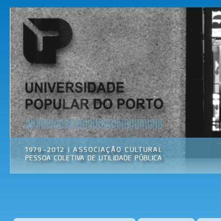
Pas
par
Universidade
Associação
con
Popular do
Cultural
prin
Porto