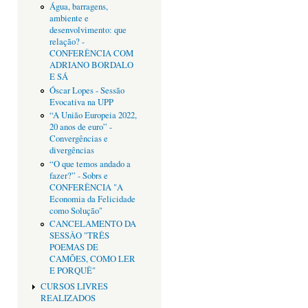
Água, barragens,
ambiente e
desenvolvimento: que
relação? -
CONFERÊNCIA COM
ADRIANO BORDALO
E SÁ
Óscar Lopes - Sessão
Evocativa na UPP
“A União Europeia 2022,
20 anos de euro” -
Convergências e
divergências
“O que temos andado a
fazer?” - Sobrs e
CONFERÊNCIA "A
Economia da Felicidade
como Solução"
CANCELAMENTO DA
SESSÂO "TRÊS
POEMAS DE
CAMÕES, COMO LER
E PORQUÊ"
CURSOS LIVRES
REALIZADOS