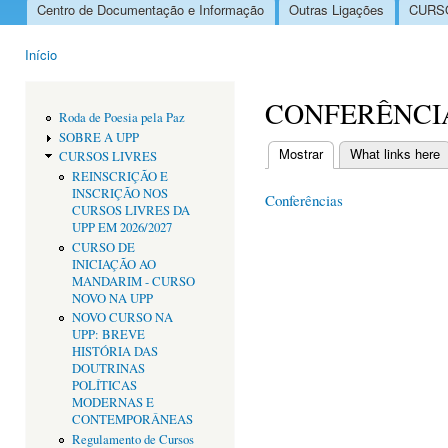
Centro de Documentação e Informação
Outras Ligações
CURSO
Menu principal
Início
Está aqui
CONFERÊNCI
Roda de Poesia pela Paz
SOBRE A UPP
Mostrar
(separador ativo)
What links here
CURSOS LIVRES
Separadores primári
REINSCRIÇÃO E
INSCRIÇÃO NOS
Conferências
CURSOS LIVRES DA
UPP EM 2026/2027
CURSO DE
INICIAÇÃO AO
MANDARIM - CURSO
NOVO NA UPP
NOVO CURSO NA
UPP: BREVE
HISTÓRIA DAS
DOUTRINAS
POLÍTICAS
MODERNAS E
CONTEMPORÂNEAS
Regulamento de Cursos