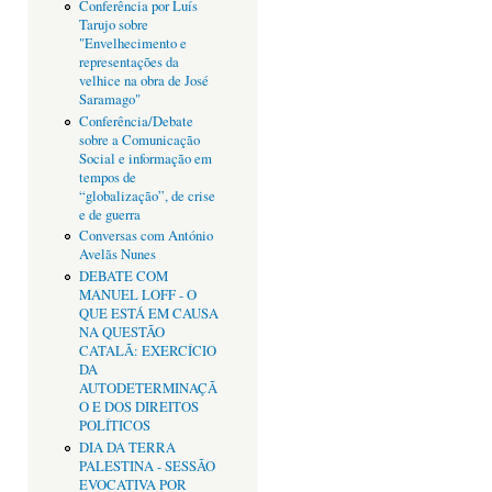
Conferência por Luís
Tarujo sobre
"Envelhecimento e
representações da
velhice na obra de José
Saramago"
Conferência/Debate
sobre a Comunicação
Social e informação em
tempos de
“globalização”, de crise
e de guerra
Conversas com António
Avelãs Nunes
DEBATE COM
MANUEL LOFF - O
QUE ESTÁ EM CAUSA
NA QUESTÃO
CATALÃ: EXERCÍCIO
DA
AUTODETERMINAÇÃ
O E DOS DIREITOS
POLÍTICOS
DIA DA TERRA
PALESTINA - SESSÃO
EVOCATIVA POR