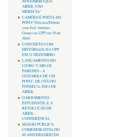
NOVEMBRO QUE
ABRIL NÃO
MERECIA"
CAMÕES É POETA DO
POVO? Palestra/Debate
com José António
Gomes na UPP em 10 de
Abril
CONCERTO COM
HISTÓRIA(S) NA UPP
EM 21 DEZEMBRO
LANÇAMENTO DO
LIVRO "CARLOS
PAREDES - A
GUITARRA DE UM
POVO", DE OTÁVIO
FONSECA, EM 4 DE
ABRIL
O MOVIMENTO
ESTUDANTIL E A
REVOLUÇÃO DE
ABRIL -
CONFERÊNCIA
SESSÃO PÚBLICA
COMEMORATIVA DO
49 ANIVERSÁRIO DA