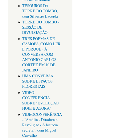
TESOUROS DA
TORRE DO TOMBO,
com Silvestre Lacerda
TORRE DO TOMBO -
SESSÃO DE
DIVULGAÇÃO
TRÊS POEMAS DE
CAMÕES, COMO LER
E PORQUÊ - À
CONVERSA COM
ANTÓNIO CARLOS
CORTEZ EM 10 DE
JANEIRO
UMA CONVERSA
SOBRE ESPAÇOS
FLORESTAIS
VIDEO
CONFERÊNCIA
SOBRE "EVOLUÇÃO
HOJE E AGORA"
VIDEOCONFERÊNCIA
- “Amália - Ditadura e
Revolução - A história
secreta”, com Miguel
Carvalho