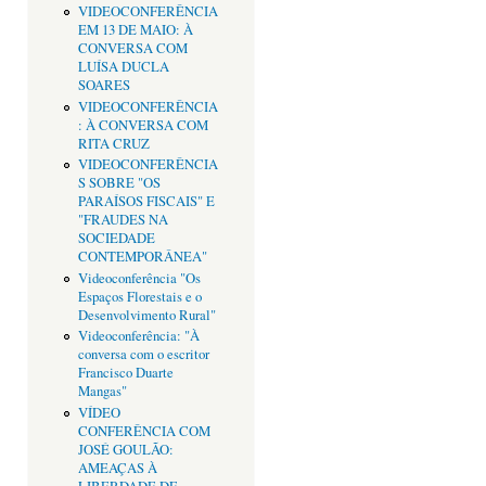
VIDEOCONFERÊNCIA
EM 13 DE MAIO: À
CONVERSA COM
LUÍSA DUCLA
SOARES
VIDEOCONFERÊNCIA
: À CONVERSA COM
RITA CRUZ
VIDEOCONFERÊNCIA
S SOBRE "OS
PARAÍSOS FISCAIS" E
"FRAUDES NA
SOCIEDADE
CONTEMPORÂNEA"
Videoconferência "Os
Espaços Florestais e o
Desenvolvimento Rural"
Videoconferência: "À
conversa com o escritor
Francisco Duarte
Mangas"
VÍDEO
CONFERÊNCIA COM
JOSÉ GOULÃO:
AMEAÇAS À