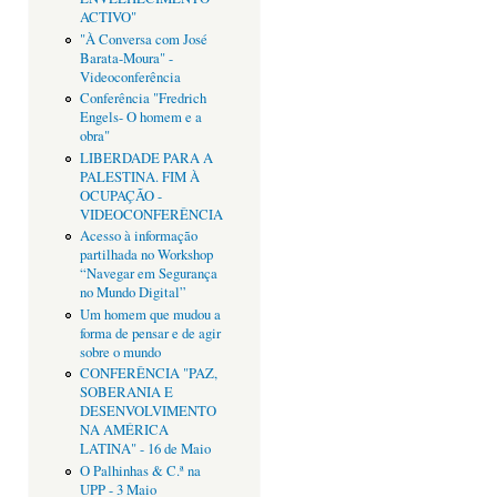
ACTIVO"
"À Conversa com José
Barata-Moura" -
Videoconferência
Conferência "Fredrich
Engels- O homem e a
obra"
LIBERDADE PARA A
PALESTINA. FIM À
OCUPAÇÃO -
VIDEOCONFERÊNCIA
Acesso à informação
partilhada no Workshop
“Navegar em Segurança
no Mundo Digital”
Um homem que mudou a
forma de pensar e de agir
sobre o mundo
CONFERÊNCIA "PAZ,
SOBERANIA E
DESENVOLVIMENTO
NA AMÉRICA
LATINA" - 16 de Maio
O Palhinhas & C.ª na
UPP - 3 Maio