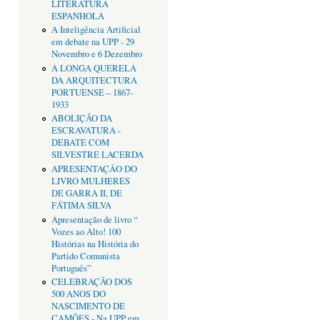
LITERATURA
ESPANHOLA
A Inteligência Artificial
em debate na UPP - 29
Novembro e 6 Dezembro
A LONGA QUERELA
DA ARQUITECTURA
PORTUENSE – 1867-
1933
ABOLIÇÃO DA
ESCRAVATURA -
DEBATE COM
SILVESTRE LACERDA
APRESENTAÇÂO DO
LIVRO MULHERES
DE GARRA II, DE
FÁTIMA SILVA
Apresentação de livro “
Vozes ao Alto! 100
Histórias na História do
Partido Comunista
Português”
CELEBRAÇÃO DOS
500 ANOS DO
NASCIMENTO DE
CAMÕES - Na UPP em