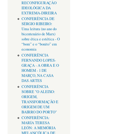
RECONFIGURAÇÂO
IDEOLÓGICA DA
EXTREMA-DIREIRA
CONFERÊNCIA DE
SÉRGIO RIBEIRO:
Uma leitura (no ano do
bicentenário de Marx)
sobre ética e estética - O
“bom” e o “bonito” em
economia
CONFERÊNCIA
FERNANDO LOPES-
GRAÇA - A OBRA E O
HOMEM - 1 DE
MARÇO, NA CASA
DAS ARTES
CONFERÊNCIA
SOBRE "O ALEIXO:
ORIGEM,
TRANSFORMAÇÃO E
ORIGEM DE UM
BAIRRO DO PORTO"
CONFERÊNCIA:
MARÍA TERESA
LEÓN: A MEMÓRIA
MELANCÓLICA DE