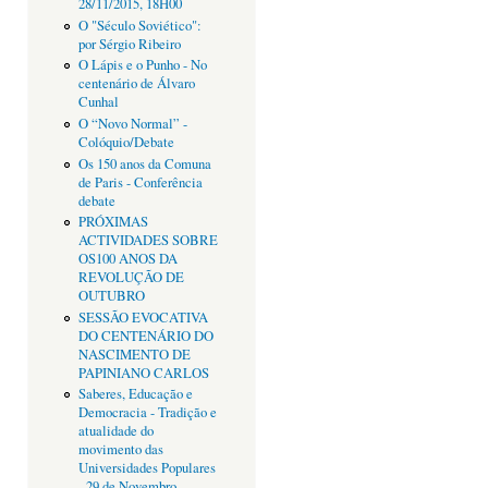
28/11/2015, 18H00
O "Século Soviético":
por Sérgio Ribeiro
O Lápis e o Punho - No
centenário de Álvaro
Cunhal
O “Novo Normal” -
Colóquio/Debate
Os 150 anos da Comuna
de Paris - Conferência
debate
PRÓXIMAS
ACTIVIDADES SOBRE
OS100 ANOS DA
REVOLUÇÃO DE
OUTUBRO
SESSÃO EVOCATIVA
DO CENTENÁRIO DO
NASCIMENTO DE
PAPINIANO CARLOS
Saberes, Educação e
Democracia - Tradição e
atualidade do
movimento das
Universidades Populares
- 29 de Novembro