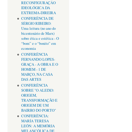
RECONFIGURAÇÂO
IDEOLÓGICA DA
EXTREMA-DIREIRA
CONFERÊNCIA DE
SÉRGIO RIBEIRO:
Uma leitura (no ano do
bicentenário de Marx)
sobre ética e estética - O
“bom” e o “bonito” em
economia
CONFERÊNCIA
FERNANDO LOPES-
GRAÇA - A OBRA E O
HOMEM - 1 DE
MARÇO, NA CASA
DAS ARTES
CONFERÊNCIA
SOBRE "O ALEIXO:
ORIGEM,
TRANSFORMAÇÃO E
ORIGEM DE UM
BAIRRO DO PORTO"
CONFERÊNCIA:
MARÍA TERESA
LEÓN: A MEMÓRIA
MELANCÓLICA DE