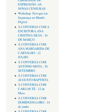
LIBERDADE DE
EXPRESSÃO. AS
NOVAS CENSURAS
Workshop: Navegar em
Segurança no Mundo
Digital
À CONVERSA COM A
ESCRITORA ANA
CRISTINA SILVA - 16
DE MARÇO
À CONVERSA COM
ANA MARGARIDA DE
CARVALHO - 12
JULHO
À CONVERSA COM
ANTÓNIO MOTA - 20
SETEMBRO
À CONVERSA COM
AUGUSTO BAPTISTA
À CONVERSA COM
CARLOS TÊ - 12 de
Maio
À CONVERSA COM
DOMINGOS LOBO - 14
de junho
À CONVERSA COM