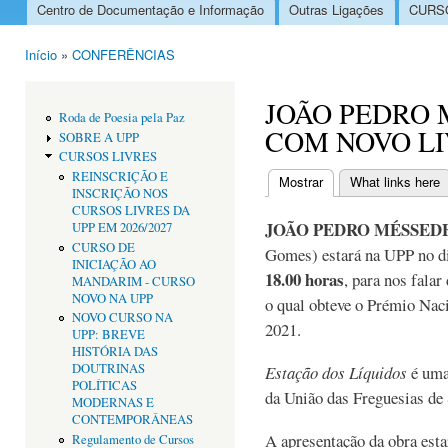
Centro de Documentação e Informação
Outras Ligações
CURSO
Menu principal
Início
»
CONFERÊNCIAS
Está aqui
JOÃO PEDRO 
Roda de Poesia pela Paz
COM NOVO L
SOBRE A UPP
CURSOS LIVRES
REINSCRIÇÃO E
Mostrar
(separador ativo)
What links here
INSCRIÇÃO NOS
Separadores primári
CURSOS LIVRES DA
JOÃO PEDRO MÉSSED
UPP EM 2026/2027
CURSO DE
Gomes) estará na UPP no d
INICIAÇÃO AO
18.00 horas
, para nos falar
MANDARIM - CURSO
NOVO NA UPP
o qual obteve o Prémio Naci
NOVO CURSO NA
2021.
UPP: BREVE
HISTÓRIA DAS
DOUTRINAS
Estação dos Líquidos
é uma
POLÍTICAS
da União das Freguesias de 
MODERNAS E
CONTEMPORÂNEAS
A apresentação da obra esta
Regulamento de Cursos