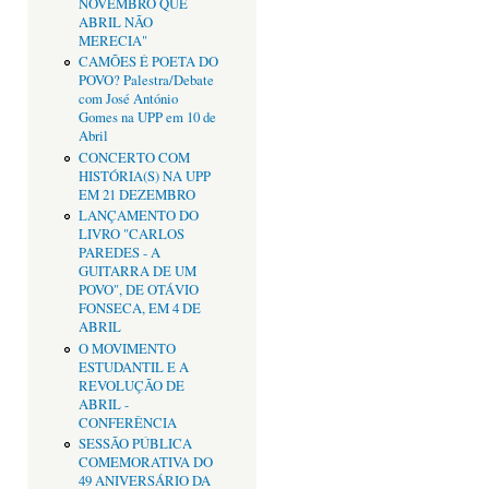
NOVEMBRO QUE
ABRIL NÃO
MERECIA"
CAMÕES É POETA DO
POVO? Palestra/Debate
com José António
Gomes na UPP em 10 de
Abril
CONCERTO COM
HISTÓRIA(S) NA UPP
EM 21 DEZEMBRO
LANÇAMENTO DO
LIVRO "CARLOS
PAREDES - A
GUITARRA DE UM
POVO", DE OTÁVIO
FONSECA, EM 4 DE
ABRIL
O MOVIMENTO
ESTUDANTIL E A
REVOLUÇÃO DE
ABRIL -
CONFERÊNCIA
SESSÃO PÚBLICA
COMEMORATIVA DO
49 ANIVERSÁRIO DA