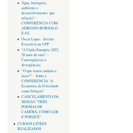
Água, barragens,
ambiente e
desenvolvimento: que
relação? -
CONFERÊNCIA COM
ADRIANO BORDALO
E SÁ
Óscar Lopes - Sessão
Evocativa na UPP
“A União Europeia 2022,
20 anos de euro” -
Convergências e
divergências
“O que temos andado a
fazer?” - Sobrs e
CONFERÊNCIA "A
Economia da Felicidade
como Solução"
CANCELAMENTO DA
SESSÂO "TRÊS
POEMAS DE
CAMÕES, COMO LER
E PORQUÊ"
CURSOS LIVRES
REALIZADOS