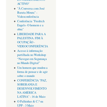
ACTIVO"
"À Conversa com José
Barata-Moura" -
Videoconferência
Conferência "Fredrich
Engels- O homem e a
obra"
LIBERDADE PARA A
PALESTINA. FIM À
OCUPAÇÃO -
VIDEOCONFERÊNCIA
Acesso à informação
partilhada no Workshop
“Navegar em Segurança
no Mundo Digital”
Um homem que mudou a
forma de pensar e de agir
sobre o mundo
CONFERÊNCIA "PAZ,
SOBERANIA E
DESENVOLVIMENTO
NA AMÉRICA
LATINA" - 16 de Maio
O Palhinhas & C.ª na
UPP - 3 Maio