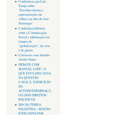
Conferência por Luís
Tarujo sobre
"Envelhecimento e
representações da
velhice na obra de José
Saramago"
Conferência/Debate
sobre a Comunicação
Social e informação em
tempos de
“globalização”, de crise
e de guerra
Conversas com António
Avelãs Nunes
DEBATE COM
MANUEL LOFF - O
QUE ESTÁ EM CAUSA
NA QUESTÃO
CATALÃ: EXERCÍCIO
DA
AUTODETERMINAÇÃ
O E DOS DIREITOS
POLÍTICOS
DIA DA TERRA
PALESTINA - SESSÃO
EVOCATIVA POR