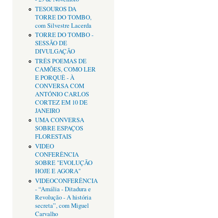
TESOUROS DA
TORRE DO TOMBO,
com Silvestre Lacerda
TORRE DO TOMBO -
SESSÃO DE
DIVULGAÇÃO
TRÊS POEMAS DE
CAMÕES, COMO LER
E PORQUÊ - À
CONVERSA COM
ANTÓNIO CARLOS
CORTEZ EM 10 DE
JANEIRO
UMA CONVERSA
SOBRE ESPAÇOS
FLORESTAIS
VIDEO
CONFERÊNCIA
SOBRE "EVOLUÇÃO
HOJE E AGORA"
VIDEOCONFERÊNCIA
- “Amália - Ditadura e
Revolução - A história
secreta”, com Miguel
Carvalho