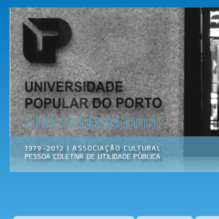
Pas
par
Universidade
Associação
con
Popular do
Cultural
prin
Porto