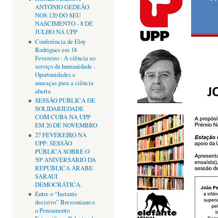
ANTÓNIO GEDEÃO
NOS 120 DO SEU
NASCIMENTO - 8 DE
JULHO NA UPP
Conferência de Eloy
Rodrigues em 18
Fevereiro : A ciência ao
serviço da humanidade -
Oportunidades e
ameaças para a ciência
aberta
SESSÃO PÚBLICA DE
SOLIDARIEDADE
COM CUBA NA UPP
EM 20 DE NOVEMBRO
27 FEVEREIRO NA
UPP: SESSÃO
PÚBLICA SOBRE O
50º ANIVERSÁRIO DA
REPÚBLICA ÁRABE
SARAUI
DEMOCRÁTICA.
Entre o “Instante
decisivo” Bressoniano e
o Pensamento