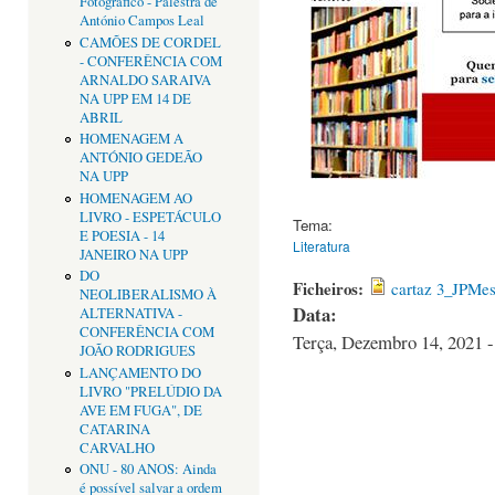
Fotográfico - Palestra de
António Campos Leal
CAMÕES DE CORDEL
- CONFERÊNCIA COM
ARNALDO SARAIVA
NA UPP EM 14 DE
ABRIL
HOMENAGEM A
ANTÓNIO GEDEÃO
NA UPP
HOMENAGEM AO
LIVRO - ESPETÁCULO
Tema:
E POESIA - 14
Literatura
JANEIRO NA UPP
DO
Ficheiros:
cartaz 3_JPMes
NEOLIBERALISMO À
Data:
ALTERNATIVA -
CONFERÊNCIA COM
Terça, Dezembro 14, 2021 -
JOÃO RODRIGUES
LANÇAMENTO DO
LIVRO "PRELÚDIO DA
AVE EM FUGA", DE
CATARINA
CARVALHO
ONU - 80 ANOS: Ainda
é possível salvar a ordem