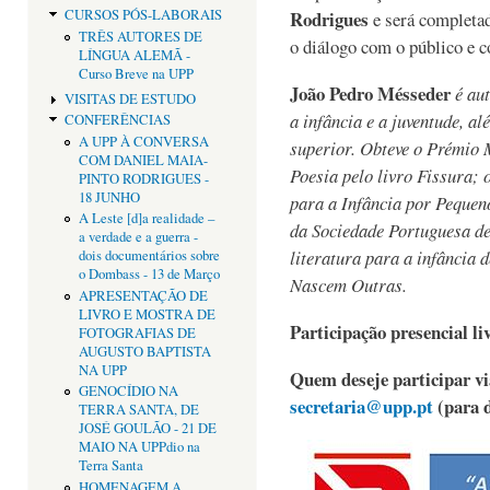
Rodrigues
CURSOS PÓS-LABORAIS
e será completad
TRÊS AUTORES DE
o diálogo com o público e c
LÍNGUA ALEMÃ -
Curso Breve na UPP
João Pedro Mésseder
é au
VISITAS DE ESTUDO
a infância e a juventude, al
CONFERÊNCIAS
A UPP À CONVERSA
superior. Obteve o Prémio
COM DANIEL MAIA-
Poesia pelo livro Fissura; 
PINTO RODRIGUES -
18 JUNHO
para a Infância por Pequen
A Leste [d]a realidade –
da Sociedade Portuguesa de
a verdade e a guerra -
literatura para a infância
dois documentários sobre
o Dombass - 13 de Março
Nascem Outras.
APRESENTAÇÃO DE
LIVRO E MOSTRA DE
Participação presencial liv
FOTOGRAFIAS DE
AUGUSTO BAPTISTA
NA UPP
Quem deseje participar vi
GENOCÍDIO NA
secretaria@upp.pt
(para d
TERRA SANTA, DE
JOSÉ GOULÃO - 21 DE
MAIO NA UPPdio na
Terra Santa
HOMENAGEM A