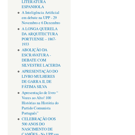
LITERATURA
ESPANHOLA
A Inteligência Artificial
em debate na UPP - 29
Novembro e 6 Dezembro
A LONGA QUERELA
DA ARQUITECTURA
PORTUENSE – 1867-
1933
ABOLIÇÃO DA
ESCRAVATURA -
DEBATE COM
SILVESTRE LACERDA
APRESENTAÇÂO DO
LIVRO MULHERES
DE GARRA II, DE
FÁTIMA SILVA
Apresentação de livro “
Vozes ao Alto! 100
Histórias na História do
Partido Comunista
Português”
CELEBRAÇÃO DOS
500 ANOS DO
NASCIMENTO DE
CAMÕES - Na UPP em