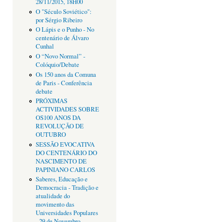
28/11/2015, 18H00
O "Século Soviético":
por Sérgio Ribeiro
O Lápis e o Punho - No
centenário de Álvaro
Cunhal
O “Novo Normal” -
Colóquio/Debate
Os 150 anos da Comuna
de Paris - Conferência
debate
PRÓXIMAS
ACTIVIDADES SOBRE
OS100 ANOS DA
REVOLUÇÃO DE
OUTUBRO
SESSÃO EVOCATIVA
DO CENTENÁRIO DO
NASCIMENTO DE
PAPINIANO CARLOS
Saberes, Educação e
Democracia - Tradição e
atualidade do
movimento das
Universidades Populares
- 29 de Novembro