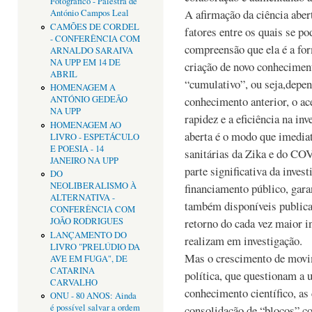
Fotográfico - Palestra de
A afirmação da ciência aber
António Campos Leal
CAMÕES DE CORDEL
fatores entre os quais se p
- CONFERÊNCIA COM
compreensão que ela é a for
ARNALDO SARAIVA
NA UPP EM 14 DE
criação de novo conhecimen
ABRIL
“cumulativo”, ou seja,depen
HOMENAGEM A
conhecimento anterior, o ac
ANTÓNIO GEDEÃO
NA UPP
rapidez e a eficiência na inv
HOMENAGEM AO
aberta é o modo que imedia
LIVRO - ESPETÁCULO
E POESIA - 14
sanitárias da Zika e do CO
JANEIRO NA UPP
parte significativa da invest
DO
NEOLIBERALISMO À
financiamento público, gara
ALTERNATIVA -
também disponíveis public
CONFERÊNCIA COM
retorno do cada vez maior i
JOÃO RODRIGUES
LANÇAMENTO DO
realizam em investigação.
LIVRO "PRELÚDIO DA
Mas o crescimento de movi
AVE EM FUGA", DE
CATARINA
política, que questionam a u
CARVALHO
conhecimento científico, as
ONU - 80 ANOS: Ainda
é possível salvar a ordem
consolidação de “blocos” c