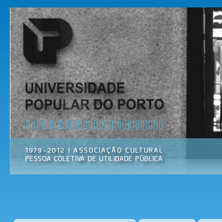
Pas
par
Universidade
Associação
con
Popular do
Cultural
prin
Porto