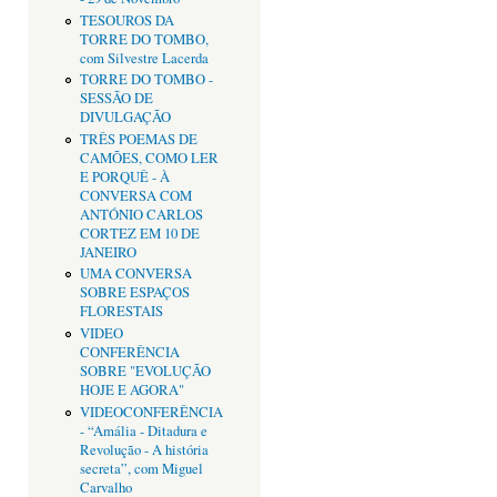
TESOUROS DA
TORRE DO TOMBO,
com Silvestre Lacerda
TORRE DO TOMBO -
SESSÃO DE
DIVULGAÇÃO
TRÊS POEMAS DE
CAMÕES, COMO LER
E PORQUÊ - À
CONVERSA COM
ANTÓNIO CARLOS
CORTEZ EM 10 DE
JANEIRO
UMA CONVERSA
SOBRE ESPAÇOS
FLORESTAIS
VIDEO
CONFERÊNCIA
SOBRE "EVOLUÇÃO
HOJE E AGORA"
VIDEOCONFERÊNCIA
- “Amália - Ditadura e
Revolução - A história
secreta”, com Miguel
Carvalho