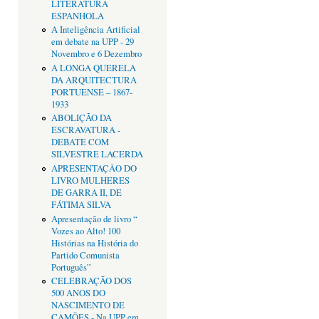
LITERATURA
ESPANHOLA
A Inteligência Artificial
em debate na UPP - 29
Novembro e 6 Dezembro
A LONGA QUERELA
DA ARQUITECTURA
PORTUENSE – 1867-
1933
ABOLIÇÃO DA
ESCRAVATURA -
DEBATE COM
SILVESTRE LACERDA
APRESENTAÇÂO DO
LIVRO MULHERES
DE GARRA II, DE
FÁTIMA SILVA
Apresentação de livro “
Vozes ao Alto! 100
Histórias na História do
Partido Comunista
Português”
CELEBRAÇÃO DOS
500 ANOS DO
NASCIMENTO DE
CAMÕES - Na UPP em