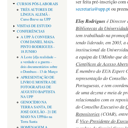
ser feita pré-inscrição com 
CURSOS PÓS-LABORAIS
secretaria@upp.pt
ou preen
TRÊS AUTORES DE
LÍNGUA ALEMÃ -
Curso Breve na UPP
Eloy Rodrigues
é Director
VISITAS DE ESTUDO
Bibliotecas da Universidad
CONFERÊNCIAS
tem trabalhado na promoção
A UPP À CONVERSA
tendo liderado, em 2003, a
COM DANIEL MAIA-
PINTO RODRIGUES -
institucional da Universid
18 JUNHO
a equipa da UMinho que de
A Leste [d]a realidade –
a verdade e a guerra -
Científicos de Acesso Abert
dois documentários sobre
É membro do EUA Expert G
o Dombass - 13 de Março
APRESENTAÇÃO DE
representação do Conselho 
LIVRO E MOSTRA DE
Portuguesas, e tem coorde
FOTOGRAFIAS DE
de uma dezena e meia de pr
AUGUSTO BAPTISTA
NA UPP
relacionados com os reposit
GENOCÍDIO NA
do Conselho Executivo da
C
TERRA SANTA, DE
JOSÉ GOULÃO - 21 DE
Repositories
(COAR), entre
MAIO NA UPPdio na
É
Vice-Presidente
do
Execu
Terra Santa
HOMENAGEM A