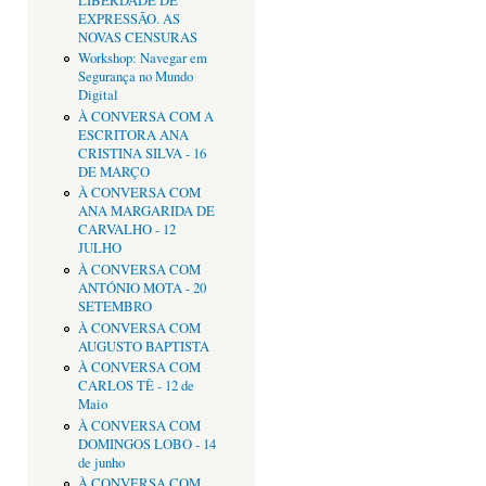
LIBERDADE DE
EXPRESSÃO. AS
NOVAS CENSURAS
Workshop: Navegar em
Segurança no Mundo
Digital
À CONVERSA COM A
ESCRITORA ANA
CRISTINA SILVA - 16
DE MARÇO
À CONVERSA COM
ANA MARGARIDA DE
CARVALHO - 12
JULHO
À CONVERSA COM
ANTÓNIO MOTA - 20
SETEMBRO
À CONVERSA COM
AUGUSTO BAPTISTA
À CONVERSA COM
CARLOS TÊ - 12 de
Maio
À CONVERSA COM
DOMINGOS LOBO - 14
de junho
À CONVERSA COM