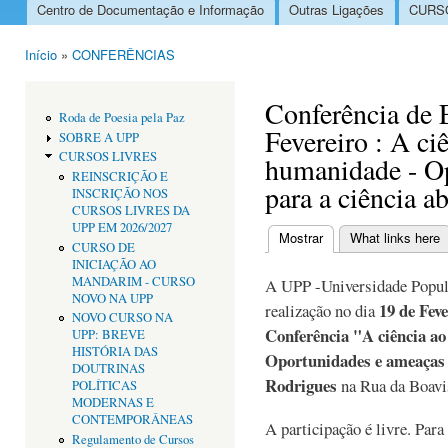
Centro de Documentação e Informação
Outras Ligações
CURSO
Menu principal
Início
»
CONFERÊNCIAS
Está aqui
Conferência de 
Roda de Poesia pela Paz
Fevereiro : A ci
SOBRE A UPP
CURSOS LIVRES
humanidade - O
REINSCRIÇÃO E
para a ciência ab
INSCRIÇÃO NOS
CURSOS LIVRES DA
UPP EM 2026/2027
Mostrar
(separador ativo)
What links here
CURSO DE
Separadores primári
INICIAÇÃO AO
MANDARIM - CURSO
A UPP -Universidade Popula
NOVO NA UPP
19 de Feve
realização no dia
NOVO CURSO NA
Conferência "A ciência a
UPP: BREVE
HISTÓRIA DAS
Oportunidades e ameaças 
DOUTRINAS
Rodrigues
na Rua da Boavis
POLÍTICAS
MODERNAS E
CONTEMPORÂNEAS
A participação é livre. Para
Regulamento de Cursos