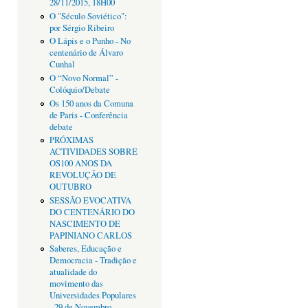
28/11/2015, 18H00
O "Século Soviético":
por Sérgio Ribeiro
O Lápis e o Punho - No
centenário de Álvaro
Cunhal
O “Novo Normal” -
Colóquio/Debate
Os 150 anos da Comuna
de Paris - Conferência
debate
PRÓXIMAS
ACTIVIDADES SOBRE
OS100 ANOS DA
REVOLUÇÃO DE
OUTUBRO
SESSÃO EVOCATIVA
DO CENTENÁRIO DO
NASCIMENTO DE
PAPINIANO CARLOS
Saberes, Educação e
Democracia - Tradição e
atualidade do
movimento das
Universidades Populares
- 29 de Novembro