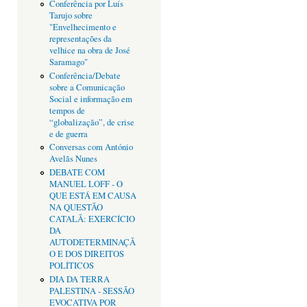
Conferência por Luís
Tarujo sobre
"Envelhecimento e
representações da
velhice na obra de José
Saramago"
Conferência/Debate
sobre a Comunicação
Social e informação em
tempos de
“globalização”, de crise
e de guerra
Conversas com António
Avelãs Nunes
DEBATE COM
MANUEL LOFF - O
QUE ESTÁ EM CAUSA
NA QUESTÃO
CATALÃ: EXERCÍCIO
DA
AUTODETERMINAÇÃ
O E DOS DIREITOS
POLÍTICOS
DIA DA TERRA
PALESTINA - SESSÃO
EVOCATIVA POR