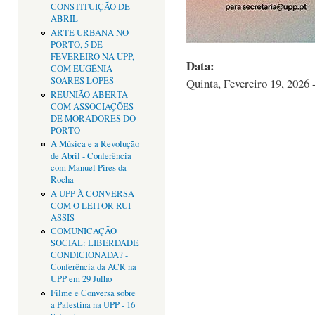
CONSTITUIÇÃO DE
ABRIL
ARTE URBANA NO
PORTO, 5 DE
FEVEREIRO NA UPP,
Data:
COM EUGÉNIA
SOARES LOPES
Quinta, Fevereiro 19, 2026 
REUNIÃO ABERTA
COM ASSOCIAÇÕES
DE MORADORES DO
PORTO
A Música e a Revolução
de Abril - Conferência
com Manuel Pires da
Rocha
A UPP À CONVERSA
COM O LEITOR RUI
ASSIS
COMUNICAÇÃO
SOCIAL: LIBERDADE
CONDICIONADA? -
Conferência da ACR na
UPP em 29 Julho
Filme e Conversa sobre
a Palestina na UPP - 16