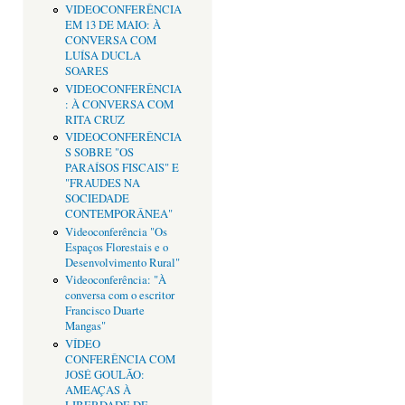
VIDEOCONFERÊNCIA
EM 13 DE MAIO: À
CONVERSA COM
LUÍSA DUCLA
SOARES
VIDEOCONFERÊNCIA
: À CONVERSA COM
RITA CRUZ
VIDEOCONFERÊNCIA
S SOBRE "OS
PARAÍSOS FISCAIS" E
"FRAUDES NA
SOCIEDADE
CONTEMPORÂNEA"
Videoconferência "Os
Espaços Florestais e o
Desenvolvimento Rural"
Videoconferência: "À
conversa com o escritor
Francisco Duarte
Mangas"
VÍDEO
CONFERÊNCIA COM
JOSÉ GOULÃO:
AMEAÇAS À