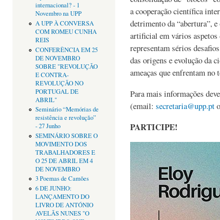
internacional? - 1
a cooperação científica int
Novembro na UPP
detrimento da “abertura”, e
A UPP À CONVERSA
COM ROMEU CUNHA
artificial em vários aspetos
REIS
representam sérios desafios
CONFERÊNCIA EM 25
DE NOVEMBRO
das origens e evolução da ci
SOBRE "REVOLUÇÃO
ameaças que enfrentam no t
E CONTRA-
REVOLUÇÃO NO
PORTUGAL DE
Para mais informações deve 
ABRIL"
(email:
secretaria@upp.pt
o
Seminário “Memórias de
resistência e revolução”
PARTICIPE!
- 27 Junho
SEMINÁRIO SOBRE O
MOVIMENTO DOS
TRABALHADORES E
O 25 DE ABRIL EM 4
DE NOVEMBRO
3 Poemas de Camões
6 DE JUNHO:
LANÇAMENTO DO
LIVRO DE ANTÓNIO
AVELÃS NUNES "O