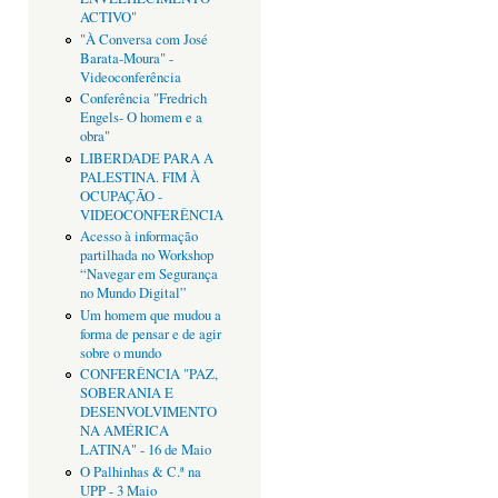
ACTIVO"
"À Conversa com José
Barata-Moura" -
Videoconferência
Conferência "Fredrich
Engels- O homem e a
obra"
LIBERDADE PARA A
PALESTINA. FIM À
OCUPAÇÃO -
VIDEOCONFERÊNCIA
Acesso à informação
partilhada no Workshop
“Navegar em Segurança
no Mundo Digital”
Um homem que mudou a
forma de pensar e de agir
sobre o mundo
CONFERÊNCIA "PAZ,
SOBERANIA E
DESENVOLVIMENTO
NA AMÉRICA
LATINA" - 16 de Maio
O Palhinhas & C.ª na
UPP - 3 Maio