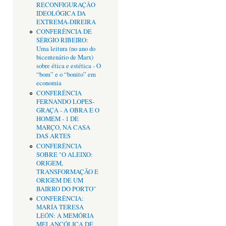
RECONFIGURAÇÂO
IDEOLÓGICA DA
EXTREMA-DIREIRA
CONFERÊNCIA DE
SÉRGIO RIBEIRO:
Uma leitura (no ano do
bicentenário de Marx)
sobre ética e estética - O
“bom” e o “bonito” em
economia
CONFERÊNCIA
FERNANDO LOPES-
GRAÇA - A OBRA E O
HOMEM - 1 DE
MARÇO, NA CASA
DAS ARTES
CONFERÊNCIA
SOBRE "O ALEIXO:
ORIGEM,
TRANSFORMAÇÃO E
ORIGEM DE UM
BAIRRO DO PORTO"
CONFERÊNCIA:
MARÍA TERESA
LEÓN: A MEMÓRIA
MELANCÓLICA DE