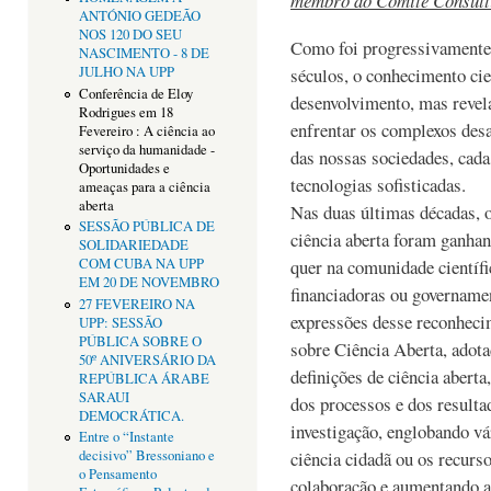
membro do
Comité Consult
ANTÓNIO GEDEÃO
NOS 120 DO SEU
Como foi progressivamente
NASCIMENTO - 8 DE
JULHO NA UPP
séculos, o conhecimento cie
Conferência de Eloy
desenvolvimento, mas revel
Rodrigues em 18
enfrentar os complexos desa
Fevereiro : A ciência ao
serviço da humanidade -
das nossas sociedades, cad
Oportunidades e
tecnologias sofisticadas.
ameaças para a ciência
aberta
Nas duas últimas décadas, o
SESSÃO PÚBLICA DE
ciência aberta foram ganha
SOLIDARIEDADE
COM CUBA NA UPP
quer na comunidade científi
EM 20 DE NOVEMBRO
financiadoras ou govername
27 FEVEREIRO NA
expressões desse reconhe
UPP: SESSÃO
PÚBLICA SOBRE O
sobre Ciência Aberta, adot
50º ANIVERSÁRIO DA
definições de ciência aberta
REPÚBLICA ÁRABE
SARAUI
dos processos e dos resultad
DEMOCRÁTICA.
investigação, englobando v
Entre o “Instante
decisivo” Bressoniano e
ciência cidadã ou os recurso
o Pensamento
colaboração e aumentando a 