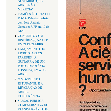
NOVEMBRO QUE
ABRIL NÃO
MERECIA"
CAMÕES É POETA DO
POVO? Palestra/Debate
com José António
Gomes na UPP em 10 de
Abril
CONCERTO COM
HISTÓRIA(S) NA UPP
EM 21 DEZEMBRO
LANÇAMENTO DO
LIVRO "CARLOS
PAREDES - A
GUITARRA DE UM
POVO", DE OTÁVIO
FONSECA, EM 4 DE
ABRIL
O MOVIMENTO
ESTUDANTIL E A
REVOLUÇÃO DE
ABRIL -
CONFERÊNCIA
SESSÃO PÚBLICA
COMEMORATIVA DO
49 ANIVERSÁRIO DA