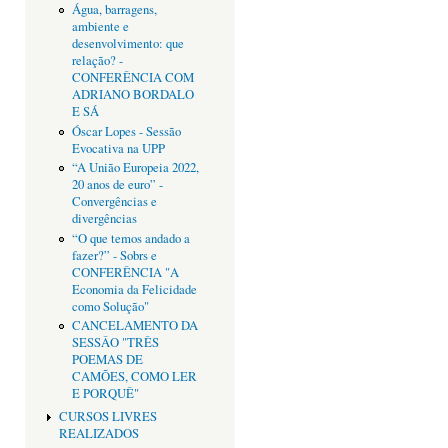
Água, barragens,
ambiente e
desenvolvimento: que
relação? -
CONFERÊNCIA COM
ADRIANO BORDALO
E SÁ
Óscar Lopes - Sessão
Evocativa na UPP
“A União Europeia 2022,
20 anos de euro” -
Convergências e
divergências
“O que temos andado a
fazer?” - Sobrs e
CONFERÊNCIA "A
Economia da Felicidade
como Solução"
CANCELAMENTO DA
SESSÂO "TRÊS
POEMAS DE
CAMÕES, COMO LER
E PORQUÊ"
CURSOS LIVRES
REALIZADOS