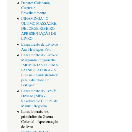
Debate: Cidadania,
Cultura e
Envelhecimento
INHAMINGA - O
ÚLTIMO MASSACRE,
DE JORGE RIBEIRO -
APRESENTAÇÃO DE
LIVRO
Lançamento de Livro de
Ana Henriques Pato
Lançamento do Livro de
Margarida Tengarrinha
"MEMÓRIAS DE UMA
FALSIFICADORA - A
Luta na Clandestinidade
pela Liberdade em
Portugal",
Lançamento do livro 5ª
Divisão | MFA -
Revolução e Cultura, de
Manuel Begonha
Lutas laborais nos
primórdios da Guerra
Colonial - Apresentação
de livro