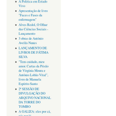
A Politica em Estado
Vivo
Apresentação de livro
"Faces e Fases da
enfermagem"
Alves Redol, O Olhar
das Ciências Sociais -
Lançamento
3 obras de António
Avelãs Nunes
LANÇAMENTO DE
LIVROS DE FÁTIMA
SILVA
"Tem cuidado, meu
amor. Cartas da Prisão
de Virgínia Moura e
António Lobão Vital",
livro de Manuela
Espírito Santo
2ª SESSÃO DE
DIVULGAÇÃO DO
ARQUIVO NACIONAL
DA TORRE DO
TOMBO
A GALIZA: eles por cá,
nós por lá