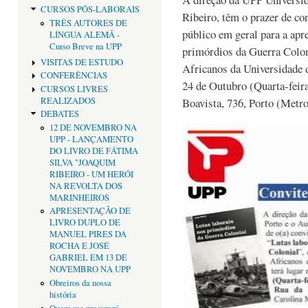
CURSOS PÓS-LABORAIS
Ribeiro, têm o prazer de co
TRÊS AUTORES DE
público em geral para a apr
LÍNGUA ALEMÃ -
Curso Breve na UPP
primórdios da Guerra Colon
VISITAS DE ESTUDO
Africanos da Universidade d
CONFERÊNCIAS
24 de Outubro (Quarta-feira
CURSOS LIVRES
REALIZADOS
Boavista, 736, Porto (Metro
DEBATES
12 DE NOVEMBRO NA
UPP - LANÇAMENTO
DO LIVRO DE FÁTIMA
SILVA "JOAQUIM
RIBEIRO - UM HERÓI
NA REVOLTA DOS
MARINHEIROS
APRESENTAÇÃO DE
LIVRO DUPLO DE
MANUEL PIRES DA
ROCHA E JOSÉ
GABRIEL EM 13 DE
NOVEMBRO NA UPP
Obreiros da nossa
história