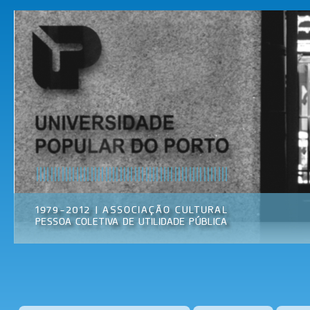
Pas
par
Universidade
Associação
con
Popular do
Cultural
prin
Porto