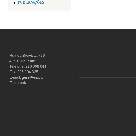
PUBLICAÇÕES
Rua da Boavista, 736
4050-105 Porto
Telefone: 226 098 641
Fax: 226 004 335
E-mail:
geral@upp.pt
Facebook