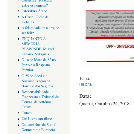
Quem me procurará
entre os homens?
Literatura Árabe
A Crise: Ciclo de
Debates
A felicidade ou a arte de
ser feliz
ENQUANTO A
MEMÓRIA
RESPONDE, Miguel
Urbano Rodrigues
O 1o de Maio de 82 no
Porto e a Resposta
Popular
O 25 de Abril e a
Tema:
Nacionalização da
História
Banca e dos Seguros
Responsabilidade
Data:
Financeira e Tribunal de
Contas, de António
Quarta, Outubro 24, 2018 -
Cluny
Outros
Um Livro, um filme
Os caminhos da Social-
Democracia Europeia