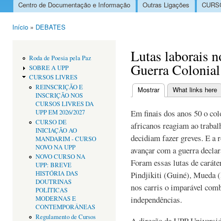
Centro de Documentação e Informação
Outras Ligações
CURSO
Menu principal
Início
»
DEBATES
Está aqui
Lutas laborais 
Roda de Poesia pela Paz
Guerra Colonial
SOBRE A UPP
CURSOS LIVRES
REINSCRIÇÃO E
Mostrar
(separador ativo)
What links here
INSCRIÇÃO NOS
Separadores primári
CURSOS LIVRES DA
Em finais dos anos 50 o co
UPP EM 2026/2027
CURSO DE
africanos reagiam ao trabal
INICIAÇÃO AO
decidiam fazer greves. E a r
MANDARIM - CURSO
NOVO NA UPP
avançar com a guerra decla
NOVO CURSO NA
Foram essas lutas de caráte
UPP: BREVE
HISTÓRIA DAS
Pindjikiti (Guiné), Mueda
DOUTRINAS
nos carris o imparável comb
POLÍTICAS
independências.
MODERNAS E
CONTEMPORÂNEAS
Regulamento de Cursos
A direção da UPP Universid