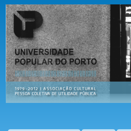
Pas
par
Universidade
Associação
con
Popular do
Cultural
prin
Porto