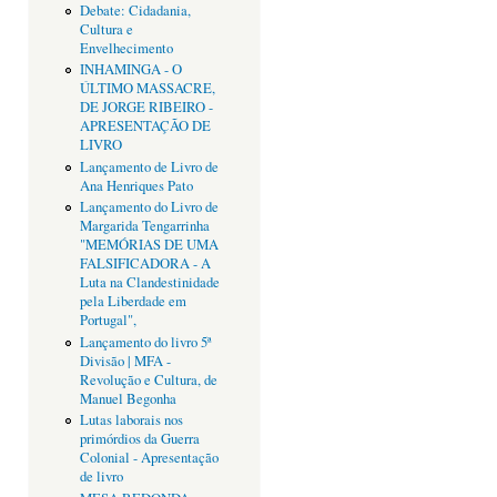
Debate: Cidadania,
Cultura e
Envelhecimento
INHAMINGA - O
ÚLTIMO MASSACRE,
DE JORGE RIBEIRO -
APRESENTAÇÃO DE
LIVRO
Lançamento de Livro de
Ana Henriques Pato
Lançamento do Livro de
Margarida Tengarrinha
"MEMÓRIAS DE UMA
FALSIFICADORA - A
Luta na Clandestinidade
pela Liberdade em
Portugal",
Lançamento do livro 5ª
Divisão | MFA -
Revolução e Cultura, de
Manuel Begonha
Lutas laborais nos
primórdios da Guerra
Colonial - Apresentação
de livro