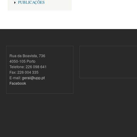
PUBLICAÇÕES
Rua da Boavista, 736
4050-105 Porto
Telefone: 226 098 641
Fax: 226 004 335
E-mail:
geral@upp.pt
Facebook