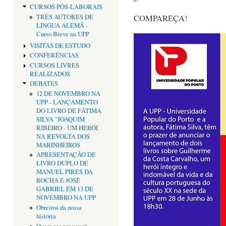
CURSOS PÓS-LABORAIS
COMPAREÇA!
TRÊS AUTORES DE
LÍNGUA ALEMÃ -
Curso Breve na UPP
VISITAS DE ESTUDO
CONFERÊNCIAS
CURSOS LIVRES
REALIZADOS
DEBATES
12 DE NOVEMBRO NA
UPP - LANÇAMENTO
DO LIVRO DE FÁTIMA
SILVA "JOAQUIM
RIBEIRO - UM HERÓI
NA REVOLTA DOS
MARINHEIROS
APRESENTAÇÃO DE
LIVRO DUPLO DE
MANUEL PIRES DA
ROCHA E JOSÉ
GABRIEL EM 13 DE
NOVEMBRO NA UPP
Obreiros da nossa
história