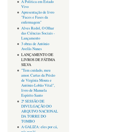
A Politica em Estado
Vivo
Apresentação de livro
"Faces e Fases da
enfermagem"
Alves Redol, O Olhar
das Ciências Sociais -
Lançamento
3 obras de António
Avelãs Nunes
LANÇAMENTO DE
LIVROS DE FÁTIMA
SILVA
"Tem cuidado, meu
amor. Cartas da Prisão
de Virgínia Moura e
António Lobão Vital",
livro de Manuela
Espírito Santo
2ª SESSÃO DE
DIVULGAÇÃO DO
ARQUIVO NACIONAL
DA TORRE DO
TOMBO
A GALIZA: eles por cá,
nós por lá