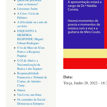
Quem me procurará
entre os homens?
Literatura Árabe
A Crise: Ciclo de
Debates
A felicidade ou a arte de
ser feliz
ENQUANTO A
MEMÓRIA
RESPONDE, Miguel
Urbano Rodrigues
O 1o de Maio de 82 no
Porto e a Resposta
Popular
O 25 de Abril e a
Nacionalização da
Banca e dos Seguros
Responsabilidade
Data:
Financeira e Tribunal de
Contas, de António
Terça, Junho 28, 2022 - 18:
Cluny
Outros
Um Livro, um filme
Os caminhos da Social-
Democracia Europeia