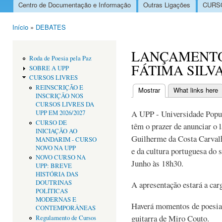
Centro de Documentação e Informação
Outras Ligações
CURSO
Menu principal
Início
»
DEBATES
Está aqui
LANÇAMENTO
Roda de Poesia pela Paz
FÁTIMA SILV
SOBRE A UPP
CURSOS LIVRES
REINSCRIÇÃO E
Mostrar
(separador ativo)
What links here
INSCRIÇÃO NOS
Separadores primári
CURSOS LIVRES DA
A UPP - Universidade Popula
UPP EM 2026/2027
CURSO DE
têm o prazer de anunciar o 
INICIAÇÃO AO
Guilherme da Costa Carvalh
MANDARIM - CURSO
NOVO NA UPP
e da cultura portuguesa do
NOVO CURSO NA
Junho às 18h30.
UPP: BREVE
HISTÓRIA DAS
DOUTRINAS
A apresentação estará a car
POLÍTICAS
MODERNAS E
Haverá momentos de poesia
CONTEMPORÂNEAS
guitarra de Miro Couto.
Regulamento de Cursos