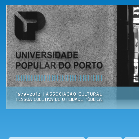
Pas
par
Universidade
Associação
con
Popular do
Cultural
prin
Porto