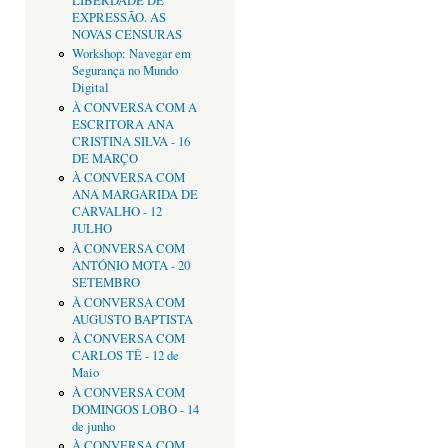
LIBERDADE DE
EXPRESSÃO. AS
NOVAS CENSURAS
Workshop: Navegar em
Segurança no Mundo
Digital
À CONVERSA COM A
ESCRITORA ANA
CRISTINA SILVA - 16
DE MARÇO
À CONVERSA COM
ANA MARGARIDA DE
CARVALHO - 12
JULHO
À CONVERSA COM
ANTÓNIO MOTA - 20
SETEMBRO
À CONVERSA COM
AUGUSTO BAPTISTA
À CONVERSA COM
CARLOS TÊ - 12 de
Maio
À CONVERSA COM
DOMINGOS LOBO - 14
de junho
À CONVERSA COM