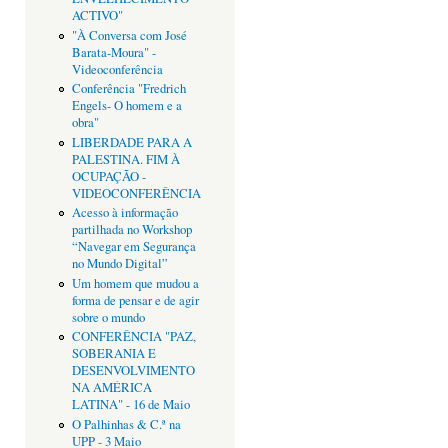
ACTIVO"
"À Conversa com José
Barata-Moura" -
Videoconferência
Conferência "Fredrich
Engels- O homem e a
obra"
LIBERDADE PARA A
PALESTINA. FIM À
OCUPAÇÃO -
VIDEOCONFERÊNCIA
Acesso à informação
partilhada no Workshop
“Navegar em Segurança
no Mundo Digital”
Um homem que mudou a
forma de pensar e de agir
sobre o mundo
CONFERÊNCIA "PAZ,
SOBERANIA E
DESENVOLVIMENTO
NA AMÉRICA
LATINA" - 16 de Maio
O Palhinhas & C.ª na
UPP - 3 Maio