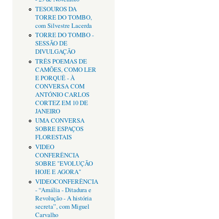
TESOUROS DA
TORRE DO TOMBO,
com Silvestre Lacerda
TORRE DO TOMBO -
SESSÃO DE
DIVULGAÇÃO
TRÊS POEMAS DE
CAMÕES, COMO LER
E PORQUÊ - À
CONVERSA COM
ANTÓNIO CARLOS
CORTEZ EM 10 DE
JANEIRO
UMA CONVERSA
SOBRE ESPAÇOS
FLORESTAIS
VIDEO
CONFERÊNCIA
SOBRE "EVOLUÇÃO
HOJE E AGORA"
VIDEOCONFERÊNCIA
- “Amália - Ditadura e
Revolução - A história
secreta”, com Miguel
Carvalho