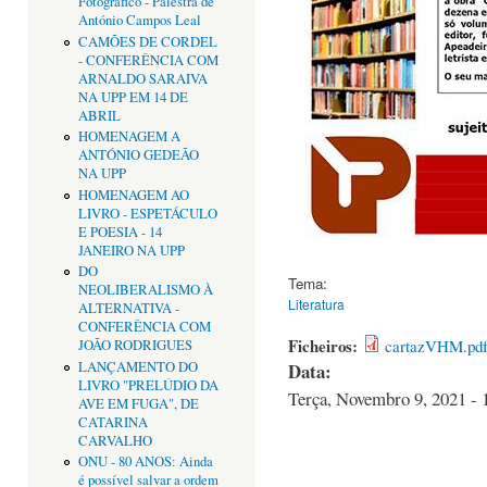
Fotográfico - Palestra de
António Campos Leal
CAMÕES DE CORDEL
- CONFERÊNCIA COM
ARNALDO SARAIVA
NA UPP EM 14 DE
ABRIL
HOMENAGEM A
ANTÓNIO GEDEÃO
NA UPP
HOMENAGEM AO
LIVRO - ESPETÁCULO
E POESIA - 14
JANEIRO NA UPP
DO
Tema:
NEOLIBERALISMO À
Literatura
ALTERNATIVA -
CONFERÊNCIA COM
Ficheiros:
cartazVHM.pd
JOÃO RODRIGUES
LANÇAMENTO DO
Data:
LIVRO "PRELÚDIO DA
Terça, Novembro 9, 2021 - 
AVE EM FUGA", DE
CATARINA
CARVALHO
ONU - 80 ANOS: Ainda
é possível salvar a ordem