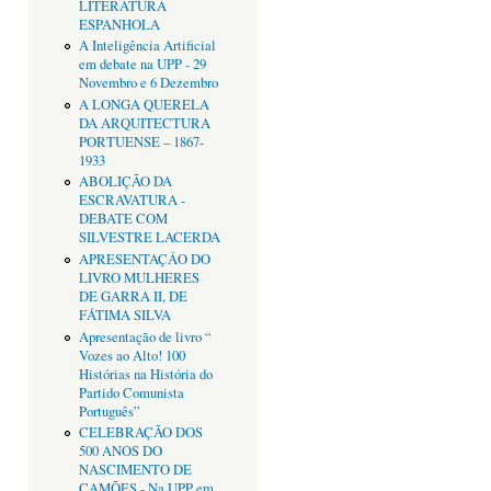
LITERATURA
ESPANHOLA
A Inteligência Artificial
em debate na UPP - 29
Novembro e 6 Dezembro
A LONGA QUERELA
DA ARQUITECTURA
PORTUENSE – 1867-
1933
ABOLIÇÃO DA
ESCRAVATURA -
DEBATE COM
SILVESTRE LACERDA
APRESENTAÇÂO DO
LIVRO MULHERES
DE GARRA II, DE
FÁTIMA SILVA
Apresentação de livro “
Vozes ao Alto! 100
Histórias na História do
Partido Comunista
Português”
CELEBRAÇÃO DOS
500 ANOS DO
NASCIMENTO DE
CAMÕES - Na UPP em