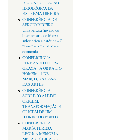
RECONFIGURAÇÂO
IDEOLÓGICA DA
EXTREMA-DIREIRA
CONFERÊNCIA DE
SÉRGIO RIBEIRO:
Uma leitura (no ano do
bicentenário de Marx)
sobre ética e estética - O
“bom” e o “bonito” em
economia
CONFERÊNCIA
FERNANDO LOPES-
GRAÇA - A OBRA E O
HOMEM - 1 DE
MARÇO, NA CASA
DAS ARTES
CONFERÊNCIA
SOBRE "O ALEIXO:
ORIGEM,
TRANSFORMAÇÃO E
ORIGEM DE UM
BAIRRO DO PORTO"
CONFERÊNCIA:
MARÍA TERESA
LEÓN: A MEMÓRIA
MELANCÓLICA DE