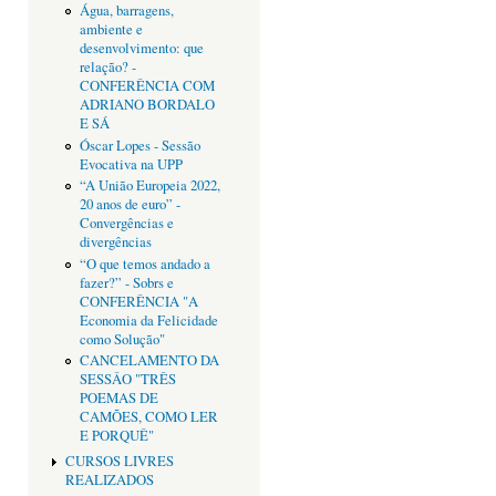
Água, barragens,
ambiente e
desenvolvimento: que
relação? -
CONFERÊNCIA COM
ADRIANO BORDALO
E SÁ
Óscar Lopes - Sessão
Evocativa na UPP
“A União Europeia 2022,
20 anos de euro” -
Convergências e
divergências
“O que temos andado a
fazer?” - Sobrs e
CONFERÊNCIA "A
Economia da Felicidade
como Solução"
CANCELAMENTO DA
SESSÂO "TRÊS
POEMAS DE
CAMÕES, COMO LER
E PORQUÊ"
CURSOS LIVRES
REALIZADOS