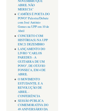
NOVEMBRO QUE
ABRIL NÃO
MERECIA"
CAMÕES É POETA DO
POVO? Palestra/Debate
com José António
Gomes na UPP em 10 de
Abril
CONCERTO COM
HISTÓRIA(S) NA UPP
EM 21 DEZEMBRO
LANÇAMENTO DO
LIVRO "CARLOS
PAREDES - A
GUITARRA DE UM
POVO", DE OTÁVIO
FONSECA, EM 4 DE
ABRIL
O MOVIMENTO
ESTUDANTIL E A
REVOLUÇÃO DE
ABRIL -
CONFERÊNCIA
SESSÃO PÚBLICA
COMEMORATIVA DO
49 ANIVERSÁRIO DA