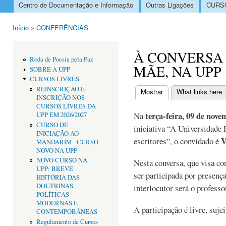
Centro de Documentação e Informação
Outras Ligações
CURSO
Menu principal
Início
»
CONFERÊNCIAS
Está aqui
À CONVERSA
Roda de Poesia pela Paz
MÃE, NA UPP
SOBRE A UPP
CURSOS LIVRES
REINSCRIÇÃO E
Mostrar
(separador ativo)
What links here
INSCRIÇÃO NOS
Separadores primári
CURSOS LIVRES DA
terça-feira, 09 de nove
Na
UPP EM 2026/2027
CURSO DE
iniciativa “A Universidade 
INICIAÇÃO AO
V
escritores”, o convidado é
MANDARIM - CURSO
NOVO NA UPP
NOVO CURSO NA
Nesta conversa, que visa co
UPP: BREVE
ser participada por presenç
HISTÓRIA DAS
DOUTRINAS
interlocutor será o profess
POLÍTICAS
MODERNAS E
A participação é livre, sujei
CONTEMPORÂNEAS
Regulamento de Cursos