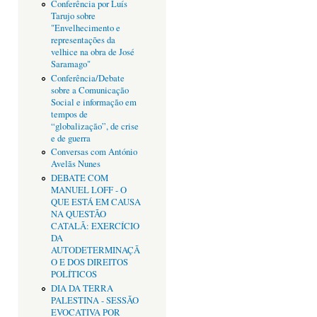
Conferência por Luís
Tarujo sobre
"Envelhecimento e
representações da
velhice na obra de José
Saramago"
Conferência/Debate
sobre a Comunicação
Social e informação em
tempos de
“globalização”, de crise
e de guerra
Conversas com António
Avelãs Nunes
DEBATE COM
MANUEL LOFF - O
QUE ESTÁ EM CAUSA
NA QUESTÃO
CATALÃ: EXERCÍCIO
DA
AUTODETERMINAÇÃ
O E DOS DIREITOS
POLÍTICOS
DIA DA TERRA
PALESTINA - SESSÃO
EVOCATIVA POR