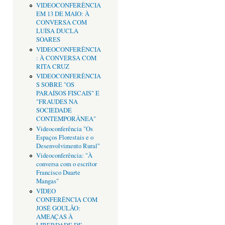
VIDEOCONFERÊNCIA
EM 13 DE MAIO: À
CONVERSA COM
LUÍSA DUCLA
SOARES
VIDEOCONFERÊNCIA
: À CONVERSA COM
RITA CRUZ
VIDEOCONFERÊNCIA
S SOBRE "OS
PARAÍSOS FISCAIS" E
"FRAUDES NA
SOCIEDADE
CONTEMPORÂNEA"
Videoconferência "Os
Espaços Florestais e o
Desenvolvimento Rural"
Videoconferência: "À
conversa com o escritor
Francisco Duarte
Mangas"
VÍDEO
CONFERÊNCIA COM
JOSÉ GOULÃO:
AMEAÇAS À