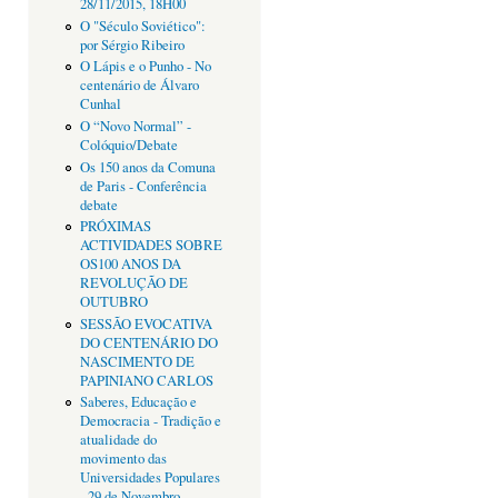
28/11/2015, 18H00
O "Século Soviético":
por Sérgio Ribeiro
O Lápis e o Punho - No
centenário de Álvaro
Cunhal
O “Novo Normal” -
Colóquio/Debate
Os 150 anos da Comuna
de Paris - Conferência
debate
PRÓXIMAS
ACTIVIDADES SOBRE
OS100 ANOS DA
REVOLUÇÃO DE
OUTUBRO
SESSÃO EVOCATIVA
DO CENTENÁRIO DO
NASCIMENTO DE
PAPINIANO CARLOS
Saberes, Educação e
Democracia - Tradição e
atualidade do
movimento das
Universidades Populares
- 29 de Novembro