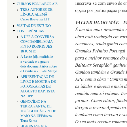
Inscreva-se com envio de e
CURSOS PÓS-LABORAIS
opção por participação pres
TRÊS AUTORES DE
LÍNGUA ALEMÃ -
Curso Breve na UPP
VALTER HUGO MÃE - 19
VISITAS DE ESTUDO
É um dos mais destacados a
CONFERÊNCIAS
obra está traduzida em var
A UPP À CONVERSA
COM DANIEL MAIA-
romances, tendo ganho com
PINTO RODRIGUES -
Grandes Prémios Portugal T
18 JUNHO
A Leste [d]a realidade –
para o melhor romance do 
a verdade e a guerra -
Baltazar Serapião” ganhou
dois documentários sobre
Ganhou também o Grande P
o Dombass - 13 de Março
APRESENTAÇÃO DE
APE com a obra “Contra mi
LIVRO E MOSTRA DE
as idades e dezena e meia d
FOTOGRAFIAS DE
AUGUSTO BAPTISTA
reunida num só volume. Tem
NA UPP
jornais. Como editor, fundo
GENOCÍDIO NA
TERRA SANTA, DE
dirigiu a revista Apeadeiro
JOSÉ GOULÃO - 21 DE
à música como letrista e voc
MAIO NA UPPdio na
O seu mais recente romance
Terra Santa
HOMENAGEM A