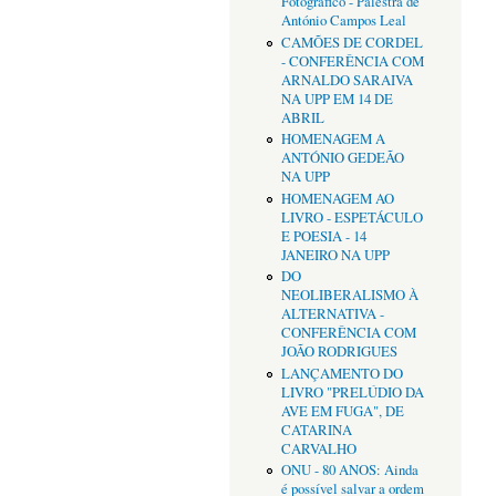
Fotográfico - Palestra de
António Campos Leal
CAMÕES DE CORDEL
- CONFERÊNCIA COM
ARNALDO SARAIVA
NA UPP EM 14 DE
ABRIL
HOMENAGEM A
ANTÓNIO GEDEÃO
NA UPP
HOMENAGEM AO
LIVRO - ESPETÁCULO
E POESIA - 14
JANEIRO NA UPP
DO
NEOLIBERALISMO À
ALTERNATIVA -
CONFERÊNCIA COM
JOÃO RODRIGUES
LANÇAMENTO DO
LIVRO "PRELÚDIO DA
AVE EM FUGA", DE
CATARINA
CARVALHO
ONU - 80 ANOS: Ainda
é possível salvar a ordem