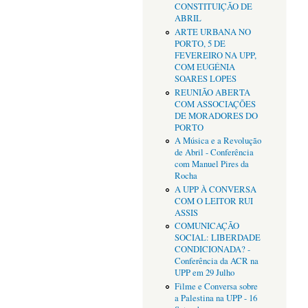
CONSTITUIÇÃO DE
ABRIL
ARTE URBANA NO
PORTO, 5 DE
FEVEREIRO NA UPP,
COM EUGÉNIA
SOARES LOPES
REUNIÃO ABERTA
COM ASSOCIAÇÕES
DE MORADORES DO
PORTO
A Música e a Revolução
de Abril - Conferência
com Manuel Pires da
Rocha
A UPP À CONVERSA
COM O LEITOR RUI
ASSIS
COMUNICAÇÃO
SOCIAL: LIBERDADE
CONDICIONADA? -
Conferência da ACR na
UPP em 29 Julho
Filme e Conversa sobre
a Palestina na UPP - 16