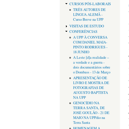
CURSOS PÓS-LABORAIS
TRÊS AUTORES DE
LÍNGUA ALEMÃ -
Curso Breve na UPP
VISITAS DE ESTUDO
CONFERÊNCIAS
A UPP À CONVERSA
COM DANIEL MAIA-
PINTO RODRIGUES -
18 JUNHO
A Leste [d]a realidade –
a verdade e a guerra -
dois documentários sobre
o Dombass - 13 de Março
APRESENTAÇÃO DE
LIVRO E MOSTRA DE
FOTOGRAFIAS DE
AUGUSTO BAPTISTA
NA UPP
GENOCÍDIO NA
TERRA SANTA, DE
JOSÉ GOULÃO - 21 DE
MAIO NA UPPdio na
Terra Santa
HOMENAGEM A