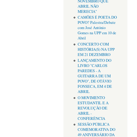
NOVEMBRO QUE
ABRIL NÃO
MERECIA"
CAMÕES É POETA DO
POVO? Palestra/Debate
com José António
Gomes na UPP em 10 de
Abril
CONCERTO COM
HISTÓRIA(S) NA UPP
EM 21 DEZEMBRO
LANÇAMENTO DO
LIVRO "CARLOS
PAREDES - A
GUITARRA DE UM
POVO", DE OTÁVIO
FONSECA, EM 4 DE
ABRIL
O MOVIMENTO
ESTUDANTIL E A
REVOLUÇÃO DE
ABRIL -
CONFERÊNCIA
SESSÃO PÚBLICA
COMEMORATIVA DO
49 ANIVERSÁRIO DA