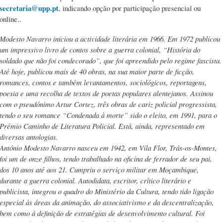
secretaria@upp.pt
, indicando opção por participação presencial ou
online..
Modesto Navarro iniciou a actividade literária em 1966. Em 1972 publicou
um impressivo livro de contos sobre a guerra colonial, “História do
soldado que não foi condecorado”, que foi apreendido pelo regime fascista.
Até hoje, publicou mais de 40 obras, na sua maior parte de ficção,
romances, contos e também levantamentos, sociológicos, reportagens,
poesia e uma recolha de textos de poetas populares alentejanos. Assinou
com o pseudónimo Artur Cortez, três obras de cariz policial progressista,
tendo o seu romance “Condenada à morte” sido o eleito, em 1991, para o
Prémio Caminho de Literatura Policial. Está, ainda, representado em
diversas antologias.
António Modesto Navarro nasceu em 1942, em Vila Flor, Trás-os-Montes,
foi um de onze filhos, tendo trabalhado na oficina de ferrador de seu pai,
dos 10 anos até aos 21. Cumpriu o serviço militar em Moçambique,
durante a guerra colonial. Autodidata, escritor, crítico literário e
publicista, integrou o quadro do Ministério da Cultura, tendo tido ligação
especial às áreas da animação, do associativismo e da descentralização,
bem como à definição de estratégias de desenvolvimento cultural. Foi