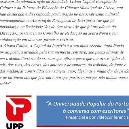
assessor da administração da Sociedade Lisboa-Capital Europeia da
Cultura e do Pelouro da Educação da Câmara Municipal de Lisboa, tem
tido destacada e diversificada participação no associativismo cultural,
nomeadamente na Associação Portuguesa de Escritores (de que foi
fundador) e na Sociedade Voz do Operário (de que foi presidente da
Direcção), pertenceu ao Conselho de Redacção da Seara Nova e tem
colaboração em diversos jornais e revistas.
A Oitava Colina, A Capital do Império e o seu mais recente título Ronda,
prosa poética invadida pela sua memória sensitiva, são peças últimas de
um trabalho literário do escritor que afirma que o que o move é “falar de
nós, das ruas, das caras, dos amores e desamores, do trabalho, da fome e
das mudanças construídas com sangue, suor, lágrimas e muita dor de perd
e de ausência nos que ficaram e nos que partiram porque não tinham outra
saída”