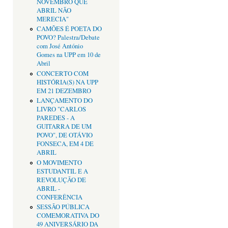
NOVEMBRO QUE
ABRIL NÃO
MERECIA"
CAMÕES É POETA DO
POVO? Palestra/Debate
com José António
Gomes na UPP em 10 de
Abril
CONCERTO COM
HISTÓRIA(S) NA UPP
EM 21 DEZEMBRO
LANÇAMENTO DO
LIVRO "CARLOS
PAREDES - A
GUITARRA DE UM
POVO", DE OTÁVIO
FONSECA, EM 4 DE
ABRIL
O MOVIMENTO
ESTUDANTIL E A
REVOLUÇÃO DE
ABRIL -
CONFERÊNCIA
SESSÃO PÚBLICA
COMEMORATIVA DO
49 ANIVERSÁRIO DA