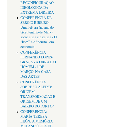
RECONFIGURAÇÂO
IDEOLÓGICA DA
EXTREMA-DIREIRA
CONFERÊNCIA DE
SÉRGIO RIBEIRO:
Uma leitura (no ano do
bicentenário de Marx)
sobre ética e estética - O
“bom” e o “bonito” em
economia
CONFERÊNCIA
FERNANDO LOPES-
GRAÇA - A OBRA E O
HOMEM - 1 DE
MARÇO, NA CASA
DAS ARTES
CONFERÊNCIA
SOBRE "O ALEIXO:
ORIGEM,
TRANSFORMAÇÃO E
ORIGEM DE UM
BAIRRO DO PORTO"
CONFERÊNCIA:
MARÍA TERESA
LEÓN: A MEMÓRIA
MELANCÓLICA DE