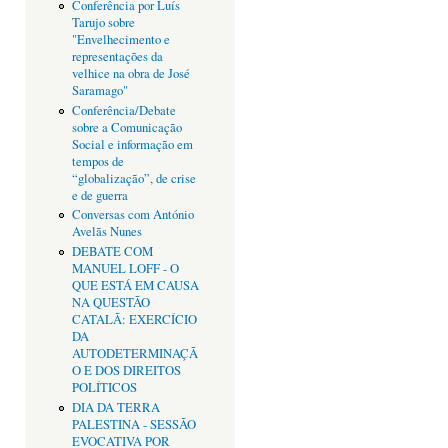
Conferência por Luís
Tarujo sobre
"Envelhecimento e
representações da
velhice na obra de José
Saramago"
Conferência/Debate
sobre a Comunicação
Social e informação em
tempos de
“globalização”, de crise
e de guerra
Conversas com António
Avelãs Nunes
DEBATE COM
MANUEL LOFF - O
QUE ESTÁ EM CAUSA
NA QUESTÃO
CATALÃ: EXERCÍCIO
DA
AUTODETERMINAÇÃ
O E DOS DIREITOS
POLÍTICOS
DIA DA TERRA
PALESTINA - SESSÃO
EVOCATIVA POR