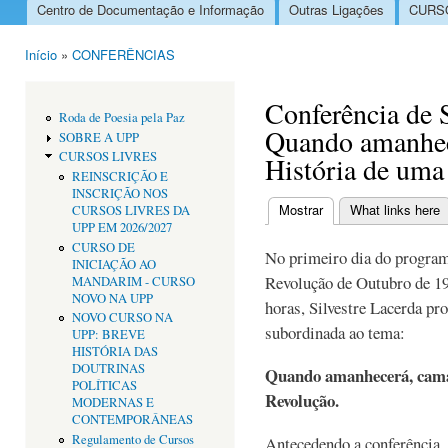
Centro de Documentação e Informação
Outras Ligações
CURSO
Menu principal
Início
»
CONFERÊNCIAS
Está aqui
Conferência de S
Roda de Poesia pela Paz
Quando amanhec
SOBRE A UPP
CURSOS LIVRES
História de uma
REINSCRIÇÃO E
INSCRIÇÃO NOS
Mostrar
(separador ativo)
What links here
CURSOS LIVRES DA
Separadores primári
UPP EM 2026/2027
CURSO DE
No primeiro dia do progra
INICIAÇÃO AO
Revolução de Outubro de 19
MANDARIM - CURSO
NOVO NA UPP
horas, Silvestre Lacerda pr
NOVO CURSO NA
subordinada ao tema:
UPP: BREVE
HISTÓRIA DAS
DOUTRINAS
Quando amanhecerá, cama
POLÍTICAS
Revolução.
MODERNAS E
CONTEMPORÂNEAS
Regulamento de Cursos
Antecedendo a conferência,