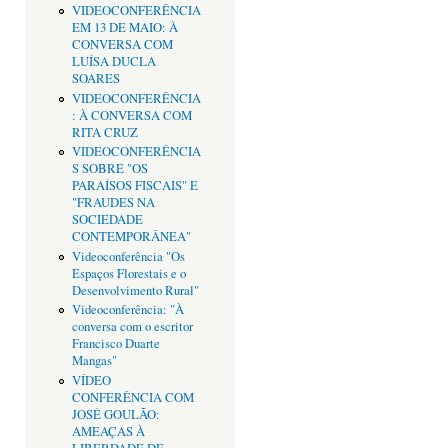
VIDEOCONFERÊNCIA
EM 13 DE MAIO: À
CONVERSA COM
LUÍSA DUCLA
SOARES
VIDEOCONFERÊNCIA
: À CONVERSA COM
RITA CRUZ
VIDEOCONFERÊNCIA
S SOBRE "OS
PARAÍSOS FISCAIS" E
"FRAUDES NA
SOCIEDADE
CONTEMPORÂNEA"
Videoconferência "Os
Espaços Florestais e o
Desenvolvimento Rural"
Videoconferência: "À
conversa com o escritor
Francisco Duarte
Mangas"
VÍDEO
CONFERÊNCIA COM
JOSÉ GOULÃO:
AMEAÇAS À