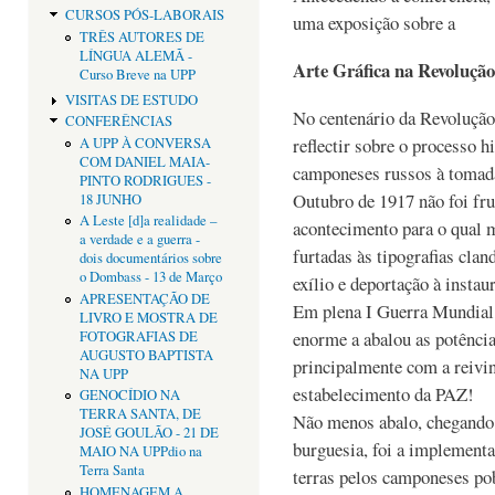
CURSOS PÓS-LABORAIS
uma exposição sobre a
TRÊS AUTORES DE
LÍNGUA ALEMÃ -
Arte Gráfica na Revolução
Curso Breve na UPP
VISITAS DE ESTUDO
No centenário da Revolução
CONFERÊNCIAS
reflectir sobre o processo h
A UPP À CONVERSA
COM DANIEL MAIA-
camponeses russos à tomada
PINTO RODRIGUES -
Outubro de 1917 não foi fru
18 JUNHO
A Leste [d]a realidade –
acontecimento para o qual 
a verdade e a guerra -
furtadas às tipografias clan
dois documentários sobre
o Dombass - 13 de Março
exílio e deportação à instau
APRESENTAÇÃO DE
Em plena I Guerra Mundial,
LIVRO E MOSTRA DE
enorme a abalou as potência
FOTOGRAFIAS DE
AUGUSTO BAPTISTA
principalmente com a reivi
NA UPP
estabelecimento da PAZ!
GENOCÍDIO NA
TERRA SANTA, DE
Não menos abalo, chegando 
JOSÉ GOULÃO - 21 DE
burguesia, foi a implementa
MAIO NA UPPdio na
Terra Santa
terras pelos camponeses pob
HOMENAGEM A