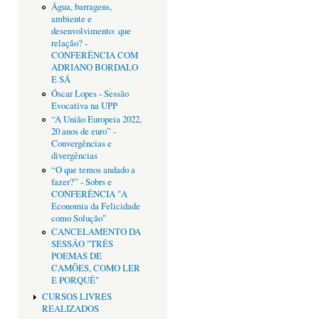
Água, barragens,
ambiente e
desenvolvimento: que
relação? -
CONFERÊNCIA COM
ADRIANO BORDALO
E SÁ
Óscar Lopes - Sessão
Evocativa na UPP
“A União Europeia 2022,
20 anos de euro” -
Convergências e
divergências
“O que temos andado a
fazer?” - Sobrs e
CONFERÊNCIA "A
Economia da Felicidade
como Solução"
CANCELAMENTO DA
SESSÂO "TRÊS
POEMAS DE
CAMÕES, COMO LER
E PORQUÊ"
CURSOS LIVRES
REALIZADOS