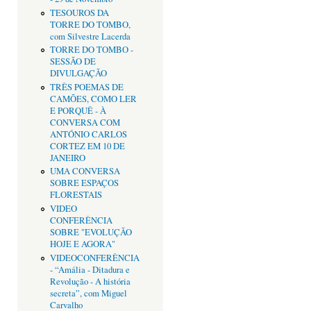
TESOUROS DA
TORRE DO TOMBO,
com Silvestre Lacerda
TORRE DO TOMBO -
SESSÃO DE
DIVULGAÇÃO
TRÊS POEMAS DE
CAMÕES, COMO LER
E PORQUÊ - À
CONVERSA COM
ANTÓNIO CARLOS
CORTEZ EM 10 DE
JANEIRO
UMA CONVERSA
SOBRE ESPAÇOS
FLORESTAIS
VIDEO
CONFERÊNCIA
SOBRE "EVOLUÇÃO
HOJE E AGORA"
VIDEOCONFERÊNCIA
- “Amália - Ditadura e
Revolução - A história
secreta”, com Miguel
Carvalho