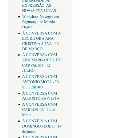
LIBERDADE DE
EXPRESSÃO. AS
NOVAS CENSURAS
Workshop: Navegar em
Segurança no Mundo
Digital
À CONVERSA COM A
ESCRITORA ANA
CRISTINA SILVA - 16
DE MARÇO
À CONVERSA COM
ANA MARGARIDA DE
CARVALHO - 12
JULHO
À CONVERSA COM
ANTÓNIO MOTA - 20
SETEMBRO
À CONVERSA COM
AUGUSTO BAPTISTA
À CONVERSA COM
CARLOS TÊ - 12 de
Maio
À CONVERSA COM
DOMINGOS LOBO - 14
de junho
À CONVERSA COM