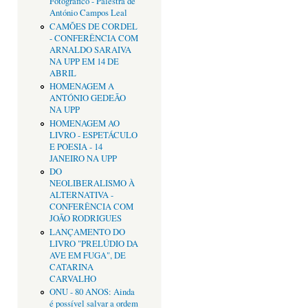
Fotográfico - Palestra de
António Campos Leal
CAMÕES DE CORDEL
- CONFERÊNCIA COM
ARNALDO SARAIVA
NA UPP EM 14 DE
ABRIL
HOMENAGEM A
ANTÓNIO GEDEÃO
NA UPP
HOMENAGEM AO
LIVRO - ESPETÁCULO
E POESIA - 14
JANEIRO NA UPP
DO
NEOLIBERALISMO À
ALTERNATIVA -
CONFERÊNCIA COM
JOÃO RODRIGUES
LANÇAMENTO DO
LIVRO "PRELÚDIO DA
AVE EM FUGA", DE
CATARINA
CARVALHO
ONU - 80 ANOS: Ainda
é possível salvar a ordem