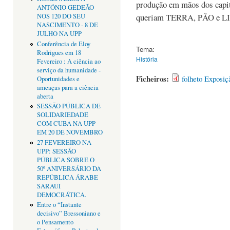
produção em mãos dos capit
ANTÓNIO GEDEÃO
queriam TERRA, PÃO e 
NOS 120 DO SEU
NASCIMENTO - 8 DE
JULHO NA UPP
Conferência de Eloy
Tema:
Rodrigues em 18
História
Fevereiro : A ciência ao
serviço da humanidade -
Ficheiros:
folheto Exposiç
Oportunidades e
ameaças para a ciência
aberta
SESSÃO PÚBLICA DE
SOLIDARIEDADE
COM CUBA NA UPP
EM 20 DE NOVEMBRO
27 FEVEREIRO NA
UPP: SESSÃO
PÚBLICA SOBRE O
50º ANIVERSÁRIO DA
REPÚBLICA ÁRABE
SARAUI
DEMOCRÁTICA.
Entre o “Instante
decisivo” Bressoniano e
o Pensamento