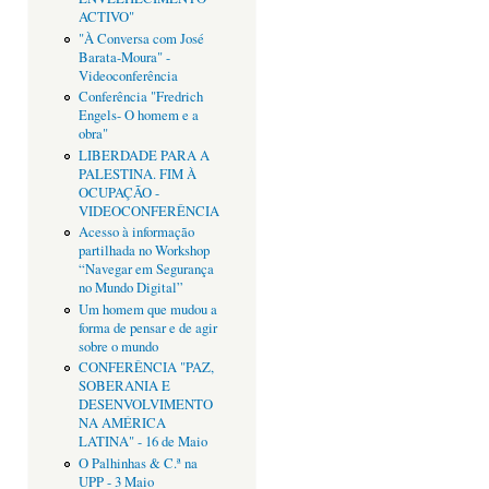
ACTIVO"
"À Conversa com José
Barata-Moura" -
Videoconferência
Conferência "Fredrich
Engels- O homem e a
obra"
LIBERDADE PARA A
PALESTINA. FIM À
OCUPAÇÃO -
VIDEOCONFERÊNCIA
Acesso à informação
partilhada no Workshop
“Navegar em Segurança
no Mundo Digital”
Um homem que mudou a
forma de pensar e de agir
sobre o mundo
CONFERÊNCIA "PAZ,
SOBERANIA E
DESENVOLVIMENTO
NA AMÉRICA
LATINA" - 16 de Maio
O Palhinhas & C.ª na
UPP - 3 Maio