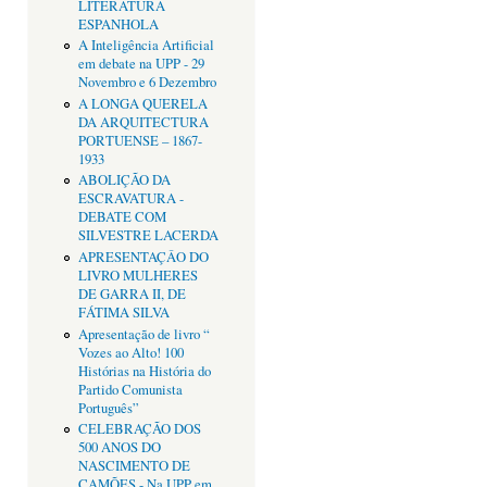
LITERATURA
ESPANHOLA
A Inteligência Artificial
em debate na UPP - 29
Novembro e 6 Dezembro
A LONGA QUERELA
DA ARQUITECTURA
PORTUENSE – 1867-
1933
ABOLIÇÃO DA
ESCRAVATURA -
DEBATE COM
SILVESTRE LACERDA
APRESENTAÇÂO DO
LIVRO MULHERES
DE GARRA II, DE
FÁTIMA SILVA
Apresentação de livro “
Vozes ao Alto! 100
Histórias na História do
Partido Comunista
Português”
CELEBRAÇÃO DOS
500 ANOS DO
NASCIMENTO DE
CAMÕES - Na UPP em