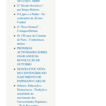
28/11/2015, 18H00
O "Século Soviético":
por Sérgio Ribeiro
O Lápis e o Punho - No
centenário de Álvaro
Cunhal
O “Novo Normal” -
Colóquio/Debate
Os 150 anos da Comuna
de Paris - Conferência
debate
PRÓXIMAS
ACTIVIDADES SOBRE
OS100 ANOS DA
REVOLUÇÃO DE
OUTUBRO
SESSÃO EVOCATIVA
DO CENTENÁRIO DO
NASCIMENTO DE
PAPINIANO CARLOS
Saberes, Educação e
Democracia - Tradição e
atualidade do
movimento das
Universidades Populares
- 29 de Novembro