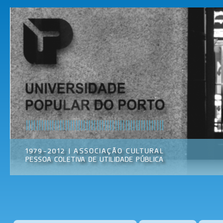
Pas
par
Universidade
Associação
con
Popular do
Cultural
prin
Porto