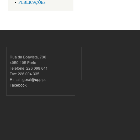
PUBLICAÇÕES
Rua da Boavista, 736
4050-105 Porto
Telefone: 226 098 641
Fax: 226 004 335
E-mail:
geral@upp.pt
Facebook