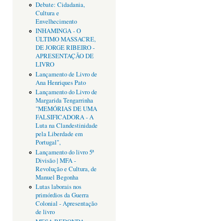
Debate: Cidadania,
Cultura e
Envelhecimento
INHAMINGA - O
ÚLTIMO MASSACRE,
DE JORGE RIBEIRO -
APRESENTAÇÃO DE
LIVRO
Lançamento de Livro de
Ana Henriques Pato
Lançamento do Livro de
Margarida Tengarrinha
"MEMÓRIAS DE UMA
FALSIFICADORA - A
Luta na Clandestinidade
pela Liberdade em
Portugal",
Lançamento do livro 5ª
Divisão | MFA -
Revolução e Cultura, de
Manuel Begonha
Lutas laborais nos
primórdios da Guerra
Colonial - Apresentação
de livro