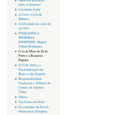
Quem me procurará
entre os homens?
Literatura Árabe
A Crise: Ciclo de
Debates
A felicidade ou a arte de
ser feliz
ENQUANTO A
MEMÓRIA
RESPONDE, Miguel
Urbano Rodrigues
O 1o de Maio de 82 no
Porto e a Resposta
Popular
O 25 de Abril e a
Nacionalização da
Banca e dos Seguros
Responsabilidade
Financeira e Tribunal de
Contas, de António
Cluny
Outros
Um Livro, um filme
Os caminhos da Social-
Democracia Europeia