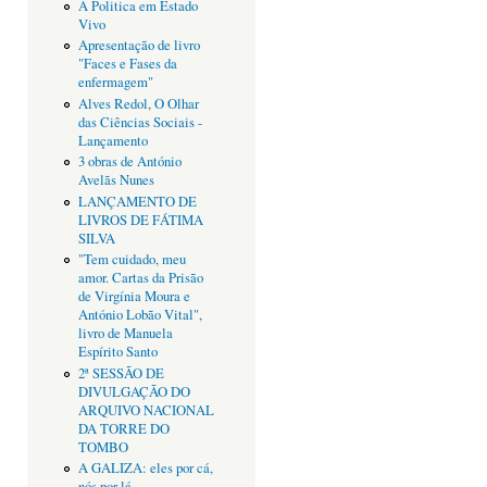
A Politica em Estado
Vivo
Apresentação de livro
"Faces e Fases da
enfermagem"
Alves Redol, O Olhar
das Ciências Sociais -
Lançamento
3 obras de António
Avelãs Nunes
LANÇAMENTO DE
LIVROS DE FÁTIMA
SILVA
"Tem cuidado, meu
amor. Cartas da Prisão
de Virgínia Moura e
António Lobão Vital",
livro de Manuela
Espírito Santo
2ª SESSÃO DE
DIVULGAÇÃO DO
ARQUIVO NACIONAL
DA TORRE DO
TOMBO
A GALIZA: eles por cá,
nós por lá