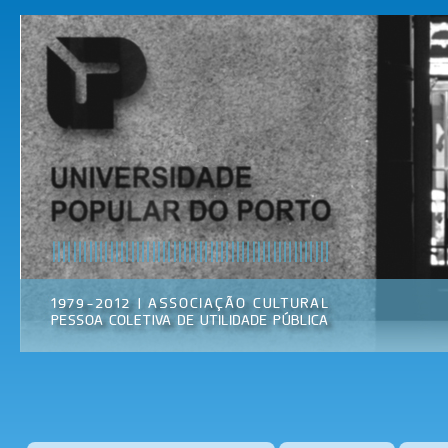
Pas
par
Universidade
Associação
con
Popular do
Cultural
prin
Porto