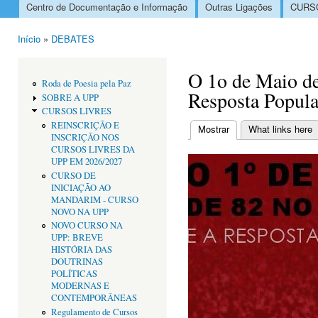
Centro de Documentação e Informação
Outras Ligações
CURSO
Menu principal
Início
»
DEBATES
Está aqui
O 1o de Maio de
Roda de Poesia pela Paz
Resposta Popula
SOBRE A UPP
CURSOS LIVRES
REINSCRIÇÃO E
Mostrar
(separador ativo)
What links here
INSCRIÇÃO NOS
Separadores primári
CURSOS LIVRES DA
UPP EM 2026/2027
CURSO DE
INICIAÇÃO AO
MANDARIM - CURSO
NOVO NA UPP
NOVO CURSO NA
UPP: BREVE
HISTÓRIA DAS
DOUTRINAS
POLÍTICAS
MODERNAS E
CONTEMPORÂNEAS
Regulamento de Cursos