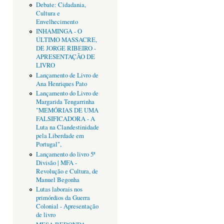
Debate: Cidadania,
Cultura e
Envelhecimento
INHAMINGA - O
ÚLTIMO MASSACRE,
DE JORGE RIBEIRO -
APRESENTAÇÃO DE
LIVRO
Lançamento de Livro de
Ana Henriques Pato
Lançamento do Livro de
Margarida Tengarrinha
"MEMÓRIAS DE UMA
FALSIFICADORA - A
Luta na Clandestinidade
pela Liberdade em
Portugal",
Lançamento do livro 5ª
Divisão | MFA -
Revolução e Cultura, de
Manuel Begonha
Lutas laborais nos
primórdios da Guerra
Colonial - Apresentação
de livro