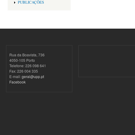
PUBLICAÇÕES
Rua da Boavista, 736
4050-105 Porto
Telefone: 226 098 641
Fax: 226 004 335
E-mail:
geral@upp.pt
Facebook