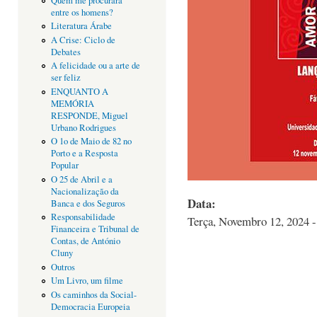
Quem me procurará
entre os homens?
Literatura Árabe
A Crise: Ciclo de
Debates
A felicidade ou a arte de
ser feliz
ENQUANTO A
MEMÓRIA
RESPONDE, Miguel
Urbano Rodrigues
O 1o de Maio de 82 no
Porto e a Resposta
Popular
O 25 de Abril e a
Nacionalização da
Data:
Banca e dos Seguros
Responsabilidade
Terça, Novembro 12, 2024 -
Financeira e Tribunal de
Contas, de António
Cluny
Outros
Um Livro, um filme
Os caminhos da Social-
Democracia Europeia