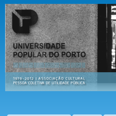
Pas
par
Universidade
Associação
con
Popular do
Cultural
prin
Porto