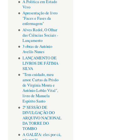
A Politica em Estado
Vivo
Apresentação de livro
"Faces e Fases da
enfermagem"
Alves Redol, O Olhar
das Ciências Sociais -
Lançamento
3 obras de António
Avelãs Nunes
LANÇAMENTO DE
LIVROS DE FÁTIMA
SILVA
"Tem cuidado, meu
amor. Cartas da Prisão
de Virgínia Moura e
António Lobão Vital",
livro de Manuela
Espírito Santo
2ª SESSÃO DE
DIVULGAÇÃO DO
ARQUIVO NACIONAL
DA TORRE DO
TOMBO
A GALIZA: eles por cá,
nós por lá