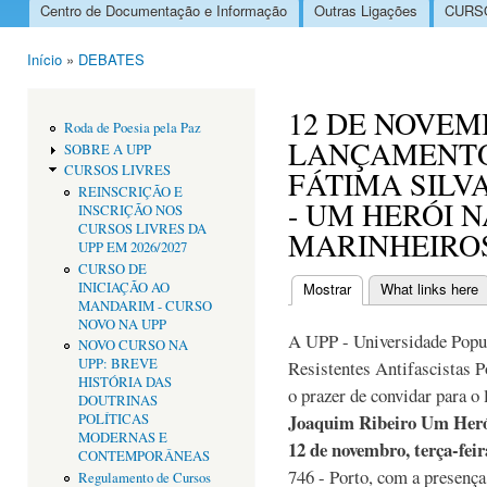
Centro de Documentação e Informação
Outras Ligações
CURSO
Menu principal
Início
»
DEBATES
Está aqui
12 DE NOVEM
Roda de Poesia pela Paz
LANÇAMENTO
SOBRE A UPP
CURSOS LIVRES
FÁTIMA SILV
REINSCRIÇÃO E
- UM HERÓI 
INSCRIÇÃO NOS
CURSOS LIVRES DA
MARINHEIRO
UPP EM 2026/2027
CURSO DE
INICIAÇÃO AO
Mostrar
(separador ativo)
What links here
Separadores primári
MANDARIM - CURSO
NOVO NA UPP
A UPP - Universidade Popu
NOVO CURSO NA
UPP: BREVE
Resistentes Antifascistas P
HISTÓRIA DAS
o prazer de convidar para o
DOUTRINAS
Joaquim Ribeiro Um Heró
POLÍTICAS
MODERNAS E
12 de novembro, terça-fei
CONTEMPORÂNEAS
746 - Porto, com a presença 
Regulamento de Cursos