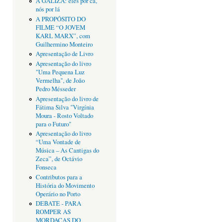
A GALIZA: eles por cá,
nós por lá
A PROPÓSITO DO
FILME “O JOVEM
KARL MARX”, com
Guilhermino Monteiro
Apresentação de Livro
Apresentação do livro
"Uma Pequena Luz
Vermelha", de João
Pedro Mésseder
Apresentação do livro de
Fátima Silva "Virgínia
Moura - Rosto Voltado
para o Futuro"
Apresentação do livro
“Uma Vontade de
Música – As Cantigas do
Zeca”, de Octávio
Fonseca
Contributos para a
História do Movimento
Operário no Porto
DEBATE - PARA
ROMPER AS
MORDAÇAS DO