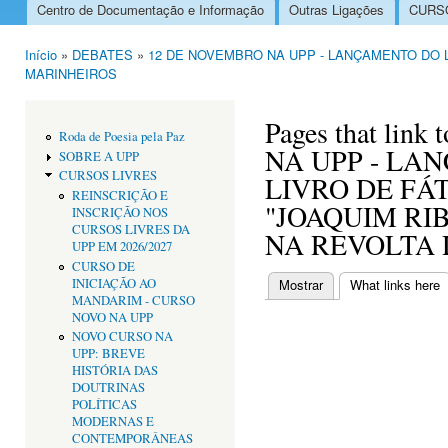
Centro de Documentação e Informação
Outras Ligações
CURSO
Menu principal
Início
»
DEBATES
»
12 DE NOVEMBRO NA UPP - LANÇAMENTO DO L
Está aqui
MARINHEIROS
Pages that li
Roda de Poesia pela Paz
NA UPP - LA
SOBRE A UPP
CURSOS LIVRES
LIVRO DE FÁ
REINSCRIÇÃO E
"JOAQUIM RIB
INSCRIÇÃO NOS
CURSOS LIVRES DA
NA REVOLTA
UPP EM 2026/2027
CURSO DE
INICIAÇÃO AO
Mostrar
What links here
(
Separadores primári
MANDARIM - CURSO
NOVO NA UPP
NOVO CURSO NA
UPP: BREVE
HISTÓRIA DAS
DOUTRINAS
POLÍTICAS
MODERNAS E
CONTEMPORÂNEAS