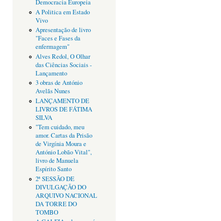
Democracia Europeia
A Politica em Estado
Vivo
Apresentação de livro
"Faces e Fases da
enfermagem"
Alves Redol, O Olhar
das Ciências Sociais -
Lançamento
3 obras de António
Avelãs Nunes
LANÇAMENTO DE
LIVROS DE FÁTIMA
SILVA
"Tem cuidado, meu
amor. Cartas da Prisão
de Virgínia Moura e
António Lobão Vital",
livro de Manuela
Espírito Santo
2ª SESSÃO DE
DIVULGAÇÃO DO
ARQUIVO NACIONAL
DA TORRE DO
TOMBO