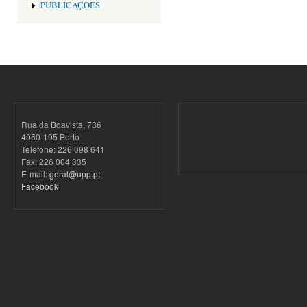
PUBLICAÇÕES
Rua da Boavista, 736
4050-105 Porto
Telefone: 226 098 641
Fax: 226 004 335
E-mail:
geral@upp.pt
Facebook