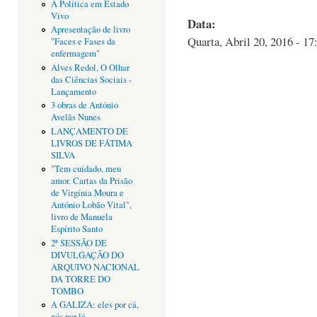
A Politica em Estado
Vivo
Data:
Apresentação de livro
Quarta, Abril 20, 2016 - 17
"Faces e Fases da
enfermagem"
Alves Redol, O Olhar
das Ciências Sociais -
Lançamento
3 obras de António
Avelãs Nunes
LANÇAMENTO DE
LIVROS DE FÁTIMA
SILVA
"Tem cuidado, meu
amor. Cartas da Prisão
de Virgínia Moura e
António Lobão Vital",
livro de Manuela
Espírito Santo
2ª SESSÃO DE
DIVULGAÇÃO DO
ARQUIVO NACIONAL
DA TORRE DO
TOMBO
A GALIZA: eles por cá,
nós por lá