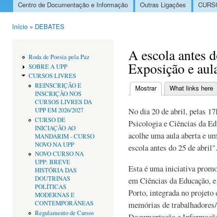
Centro de Documentação e Informação
Outras Ligações
CURSO
Menu principal
Início
»
DEBATES
Está aqui
A escola antes d
Roda de Poesia pela Paz
Exposição e aul
SOBRE A UPP
CURSOS LIVRES
REINSCRIÇÃO E
Mostrar
(separador ativo)
What links here
INSCRIÇÃO NOS
Separadores primári
CURSOS LIVRES DA
No dia 20 de abril, pelas 
UPP EM 2026/2027
CURSO DE
Psicologia e Ciências da Ed
INICIAÇÃO AO
acolhe uma aula aberta e u
MANDARIM - CURSO
NOVO NA UPP
escola antes do 25 de abril"
NOVO CURSO NA
UPP: BREVE
Esta é uma iniciativa prom
HISTÓRIA DAS
DOUTRINAS
em Ciências da Educação, e
POLÍTICAS
Porto, integrada no projeto
MODERNAS E
CONTEMPORÂNEAS
memórias de trabalhadores/
Regulamento de Cursos
Documentação e Informação