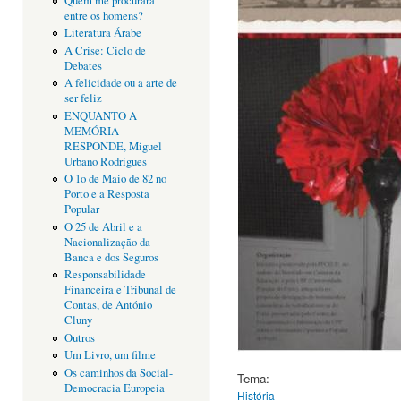
Quem me procurará
entre os homens?
Literatura Árabe
A Crise: Ciclo de
Debates
A felicidade ou a arte de
ser feliz
ENQUANTO A
MEMÓRIA
RESPONDE, Miguel
Urbano Rodrigues
O 1o de Maio de 82 no
Porto e a Resposta
Popular
O 25 de Abril e a
Nacionalização da
Banca e dos Seguros
Responsabilidade
Financeira e Tribunal de
Contas, de António
Cluny
Outros
Um Livro, um filme
Os caminhos da Social-
Tema:
Democracia Europeia
História