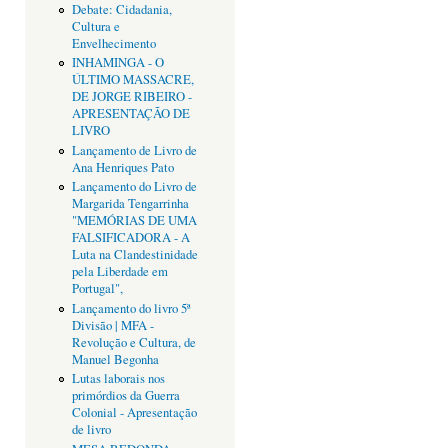
Debate: Cidadania,
Cultura e
Envelhecimento
INHAMINGA - O
ÚLTIMO MASSACRE,
DE JORGE RIBEIRO -
APRESENTAÇÃO DE
LIVRO
Lançamento de Livro de
Ana Henriques Pato
Lançamento do Livro de
Margarida Tengarrinha
"MEMÓRIAS DE UMA
FALSIFICADORA - A
Luta na Clandestinidade
pela Liberdade em
Portugal",
Lançamento do livro 5ª
Divisão | MFA -
Revolução e Cultura, de
Manuel Begonha
Lutas laborais nos
primórdios da Guerra
Colonial - Apresentação
de livro