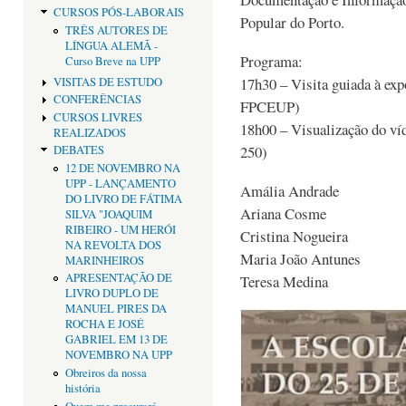
CURSOS PÓS-LABORAIS
Popular do Porto.
TRÊS AUTORES DE
LÍNGUA ALEMÃ -
Programa:
Curso Breve na UPP
17h30 – Visita guiada à exp
VISITAS DE ESTUDO
CONFERÊNCIAS
FPCEUP)
CURSOS LIVRES
18h00 – Visualização do ví
REALIZADOS
250)
DEBATES
12 DE NOVEMBRO NA
UPP - LANÇAMENTO
Amália Andrade
DO LIVRO DE FÁTIMA
Ariana Cosme
SILVA "JOAQUIM
RIBEIRO - UM HERÓI
Cristina Nogueira
NA REVOLTA DOS
Maria João Antunes
MARINHEIROS
APRESENTAÇÃO DE
Teresa Medina
LIVRO DUPLO DE
MANUEL PIRES DA
ROCHA E JOSÉ
GABRIEL EM 13 DE
NOVEMBRO NA UPP
Obreiros da nossa
história