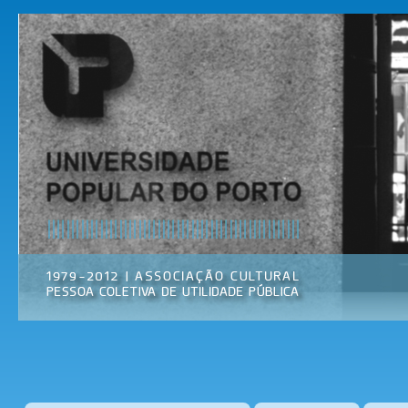
Pas
par
Universidade
Associação
con
Popular do
Cultural
prin
Porto