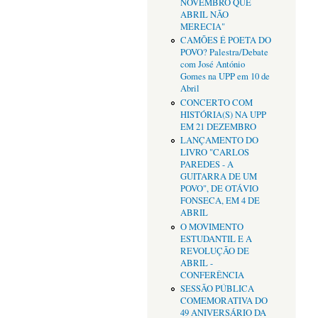
NOVEMBRO QUE
ABRIL NÃO
MERECIA"
CAMÕES É POETA DO
POVO? Palestra/Debate
com José António
Gomes na UPP em 10 de
Abril
CONCERTO COM
HISTÓRIA(S) NA UPP
EM 21 DEZEMBRO
LANÇAMENTO DO
LIVRO "CARLOS
PAREDES - A
GUITARRA DE UM
POVO", DE OTÁVIO
FONSECA, EM 4 DE
ABRIL
O MOVIMENTO
ESTUDANTIL E A
REVOLUÇÃO DE
ABRIL -
CONFERÊNCIA
SESSÃO PÚBLICA
COMEMORATIVA DO
49 ANIVERSÁRIO DA