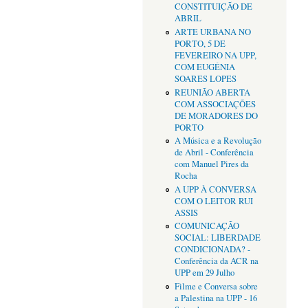
CONSTITUIÇÃO DE
ABRIL
ARTE URBANA NO
PORTO, 5 DE
FEVEREIRO NA UPP,
COM EUGÉNIA
SOARES LOPES
REUNIÃO ABERTA
COM ASSOCIAÇÕES
DE MORADORES DO
PORTO
A Música e a Revolução
de Abril - Conferência
com Manuel Pires da
Rocha
A UPP À CONVERSA
COM O LEITOR RUI
ASSIS
COMUNICAÇÃO
SOCIAL: LIBERDADE
CONDICIONADA? -
Conferência da ACR na
UPP em 29 Julho
Filme e Conversa sobre
a Palestina na UPP - 16