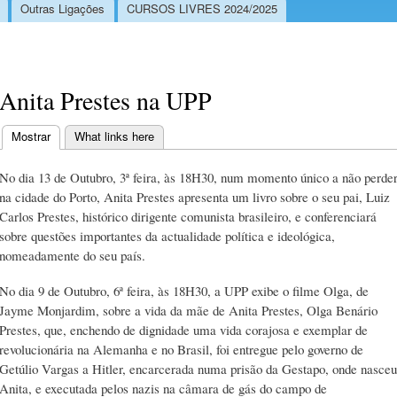
Outras Ligações
CURSOS LIVRES 2024/2025
Anita Prestes na UPP
Mostrar
(separador ativo)
What links here
Separadores primários
No dia 13 de Outubro, 3ª feira, às 18H30, num momento único a não perde
na cidade do Porto, Anita Prestes apresenta um livro sobre o seu pai, Luiz
Carlos Prestes, histórico dirigente comunista brasileiro, e conferenciará
sobre questões importantes da actualidade política e ideológica,
nomeadamente do seu país.
No dia 9 de Outubro, 6ª feira, às 18H30, a UPP exibe o filme Olga, de
Jayme Monjardim, sobre a vida da mãe de Anita Prestes, Olga Benário
Prestes, que, enchendo de dignidade uma vida corajosa e exemplar de
revolucionária na Alemanha e no Brasil, foi entregue pelo governo de
Getúlio Vargas a Hitler, encarcerada numa prisão da Gestapo, onde nasceu
Anita, e executada pelos nazis na câmara de gás do campo de