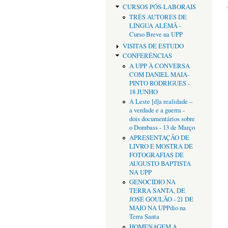
CURSOS PÓS-LABORAIS
TRÊS AUTORES DE
LÍNGUA ALEMÃ -
Curso Breve na UPP
VISITAS DE ESTUDO
CONFERÊNCIAS
A UPP À CONVERSA
COM DANIEL MAIA-
PINTO RODRIGUES -
18 JUNHO
A Leste [d]a realidade –
a verdade e a guerra -
dois documentários sobre
o Dombass - 13 de Março
APRESENTAÇÃO DE
LIVRO E MOSTRA DE
FOTOGRAFIAS DE
AUGUSTO BAPTISTA
NA UPP
GENOCÍDIO NA
TERRA SANTA, DE
JOSÉ GOULÃO - 21 DE
MAIO NA UPPdio na
Terra Santa
HOMENAGEM A