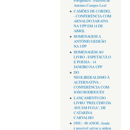
Fotográfico - Palestra de
António Campos Leal
CAMÕES DE CORDEL
- CONFERÊNCIA COM
ARNALDO SARAIVA
NA UPP EM 14 DE
ABRIL
HOMENAGEM A
ANTÓNIO GEDEÃO
NA UPP
HOMENAGEM AO
LIVRO - ESPETÁCULO
E POESIA - 14
JANEIRO NA UPP
DO
NEOLIBERALISMO À
ALTERNATIVA -
CONFERÊNCIA COM
JOÃO RODRIGUES
LANÇAMENTO DO
LIVRO "PRELÚDIO DA
AVE EM FUGA", DE
CATARINA
CARVALHO
ONU - 80 ANOS: Ainda
é possível salvar a ordem