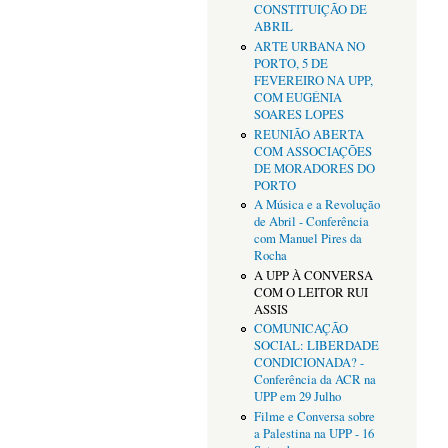
CONSTITUIÇÃO DE
ABRIL
ARTE URBANA NO
PORTO, 5 DE
FEVEREIRO NA UPP,
COM EUGÉNIA
SOARES LOPES
REUNIÃO ABERTA
COM ASSOCIAÇÕES
DE MORADORES DO
PORTO
A Música e a Revolução
de Abril - Conferência
com Manuel Pires da
Rocha
A UPP À CONVERSA
COM O LEITOR RUI
ASSIS
COMUNICAÇÃO
SOCIAL: LIBERDADE
CONDICIONADA? -
Conferência da ACR na
UPP em 29 Julho
Filme e Conversa sobre
a Palestina na UPP - 16