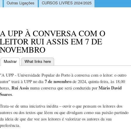
Outras Ligações
CURSOS LIVRES 2024/2025
A UPP À CONVERSA COM O
LEITOR RUI ASSIS EM 7 DE
NOVEMBRO
Mostrar
(separador ativo)
What links here
Separadores primários
"A UPP - Universidade Popular do Porto à conversa com o leitor: o outro
7 de novembro
autor" trará à UPP no dia
de 2024, quinta-feira, às 18,00
Rui Assis
Mário David
horas,
numa conversa que será conduzida por
Soares
.
Trata-se de uma iniciativa inédita – ouvir o que pensam os leitores dos
autores ou dos textos que lêem ou que divulgam como sua paixão partindo
da ideia de que dar voz aos leitores é valorizar os autores da sua
preferência.