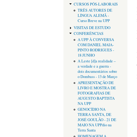
CURSOS PÓS-LABORAIS
TRÊS AUTORES DE
LÍNGUA ALEMÃ -
Curso Breve na UPP
VISITAS DE ESTUDO
CONFERÊNCIAS
A UPP À CONVERSA
COM DANIEL MAIA-
PINTO RODRIGUES -
18 JUNHO
A Leste [d]a realidade –
a verdade e a guerra -
dois documentários sobre
o Dombass - 13 de Março
APRESENTAÇÃO DE
LIVRO E MOSTRA DE
FOTOGRAFIAS DE
AUGUSTO BAPTISTA
NA UPP
GENOCÍDIO NA
TERRA SANTA, DE
JOSÉ GOULÃO - 21 DE
MAIO NA UPPdio na
Terra Santa
HOMENAGEM A