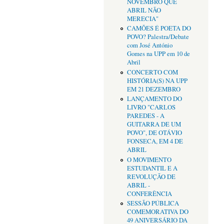
NOVEMBRO QUE
ABRIL NÃO
MERECIA"
CAMÕES É POETA DO
POVO? Palestra/Debate
com José António
Gomes na UPP em 10 de
Abril
CONCERTO COM
HISTÓRIA(S) NA UPP
EM 21 DEZEMBRO
LANÇAMENTO DO
LIVRO "CARLOS
PAREDES - A
GUITARRA DE UM
POVO", DE OTÁVIO
FONSECA, EM 4 DE
ABRIL
O MOVIMENTO
ESTUDANTIL E A
REVOLUÇÃO DE
ABRIL -
CONFERÊNCIA
SESSÃO PÚBLICA
COMEMORATIVA DO
49 ANIVERSÁRIO DA