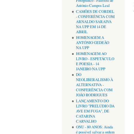
Fotográfico - Palestra de
António Campos Leal
CAMÕES DE CORDEL
- CONFERÊNCIA COM
ARNALDO SARAIVA
NA UPP EM 14 DE
ABRIL
HOMENAGEM A
ANTÓNIO GEDEÃO
NA UPP
HOMENAGEM AO
LIVRO - ESPETÁCULO
E POESIA - 14
JANEIRO NA UPP
DO
NEOLIBERALISMO À
ALTERNATIVA -
CONFERÊNCIA COM
JOÃO RODRIGUES
LANÇAMENTO DO
LIVRO "PRELÚDIO DA
AVE EM FUGA", DE
CATARINA
CARVALHO
ONU - 80 ANOS: Ainda
é possível salvar a ordem