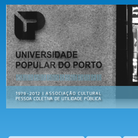
Pas
par
Universidade
Associação
con
Popular do
Cultural
prin
Porto