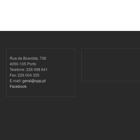
Rua da Boavista, 736
4050-105 Porto
Telefone: 226 098 641
Fax: 226 004 335
E-mail:
geral@upp.pt
Facebook