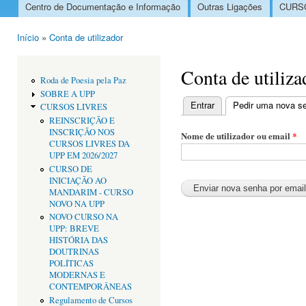
Centro de Documentação e Informação
Outras Ligações
CURSO
Menu principal
Início
»
Conta de utilizador
Está aqui
Conta de utiliza
Roda de Poesia pela Paz
SOBRE A UPP
Entrar
Pedir uma nova s
CURSOS LIVRES
Separadores primári
REINSCRIÇÃO E
INSCRIÇÃO NOS
Nome de utilizador ou email
*
CURSOS LIVRES DA
UPP EM 2026/2027
CURSO DE
INICIAÇÃO AO
MANDARIM - CURSO
NOVO NA UPP
NOVO CURSO NA
UPP: BREVE
HISTÓRIA DAS
DOUTRINAS
POLÍTICAS
MODERNAS E
CONTEMPORÂNEAS
Regulamento de Cursos