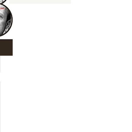
erca de
TRÊS
TORES
DE
LÍNGUA
LEMÃ -
Curso
reve na
UPP