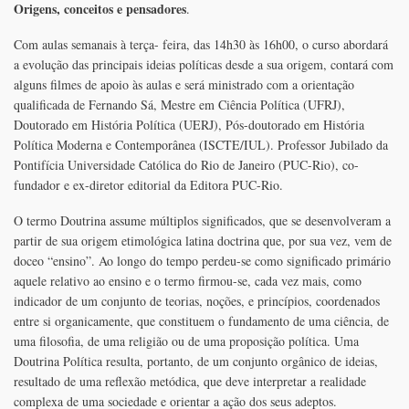
Origens, conceitos e pensadores
.
Com aulas semanais à terça- feira, das 14h30 às 16h00, o curso abordará
a evolução das principais ideias políticas desde a sua origem, contará com
alguns filmes de apoio às aulas e será ministrado com a orientação
qualificada de Fernando Sá, Mestre em Ciência Política (UFRJ),
Doutorado em História Política (UERJ), Pós-doutorado em História
Política Moderna e Contemporânea (ISCTE/IUL). Professor Jubilado da
Pontifícia Universidade Católica do Rio de Janeiro (PUC-Rio), co-
fundador e ex-diretor editorial da Editora PUC-Rio.
O termo Doutrina assume múltiplos significados, que se desenvolveram a
partir de sua origem etimológica latina doctrina que, por sua vez, vem de
doceo “ensino”. Ao longo do tempo perdeu-se como significado primário
aquele relativo ao ensino e o termo firmou-se, cada vez mais, como
indicador de um conjunto de teorias, noções, e princípios, coordenados
entre si organicamente, que constituem o fundamento de uma ciência, de
uma filosofia, de uma religião ou de uma proposição política. Uma
Doutrina Política resulta, portanto, de um conjunto orgânico de ideias,
resultado de uma reflexão metódica, que deve interpretar a realidade
complexa de uma sociedade e orientar a ação dos seus adeptos.