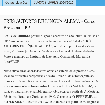
Outras Ligações
CURSOS LIVRES 2024/2025
TRÊS AUTORES DE LÍNGUA ALEMÃ - Curso
Breve na UPP
14 de Outubro
Em
próximo, após a abertura do ano letivo, inicia-se na
TRÊS
UPP um curso breve de 9 sessões de hora e meia intitulado "
AUTORES DE LÍNGUA ALEMÃ
", ministrado por
Gonçalo Vilas-
Boas, Professor jubilado da Faculdade de Letras da Universidade do
Porto e membro do Instituto de Literatura Comparada Margarida
Losa/FLUP.
Neste curso serão abordadas três obras de autores de expressão alemã,
focando diferentes perspetivas do texto literário, da autobiografia ao
romance histórico ficcional e ao romance ficcional de base histórica. Da
Annemarie Schwarzenbach
O VALE FELIZ
suíça
temos o texto
, de
carácter parcialmente autobiográfico, obra escrita a partir da A Morte na
O PERFUME
Pérsia, publicado em Zurique em 1940. O romance
, de
Patrick Süskind
, escrito em 1985 e traduzido em perto de 50 línguas e