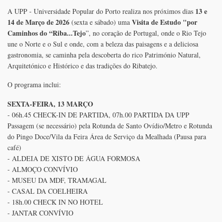
13 e
A UPP - Universidade Popular do Porto realiza nos próximos dias
14 de Março de 2026
Visita de Estudo "por
(sexta e sábado) uma
S
Caminhos do “Riba...Tejo
”, no coração de Portugal, onde o Rio Tejo
une o Norte e o Sul e onde, com a beleza das paisagens e a deliciosa
gastronomia, se caminha pela descoberta do rico Património Natural,
Arquitetónico e Histórico e das tradições do Ribatejo.
O programa inclui:
SEXTA-FEIRA, 13 MARÇO
- 06h.45 CHECK-IN DE PARTIDA, 07h.00 PARTIDA DA UPP
Passagem (se necessário) pela Rotunda de Santo Ovídio/Metro e Rotunda
do Pingo Doce/Vila da Feira Área de Serviço da Mealhada (Pausa para
café)
- ALDEIA DE XISTO DE ÁGUA FORMOSA
- ALMOÇO CONVÍVIO
- MUSEU DA MDF, TRAMAGAL
- CASAL DA COELHEIRA
- 18h.00 CHECK IN NO HOTEL
- JANTAR CONVÍVIO