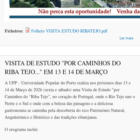
Ficheiros:
Folheto VISITA ESTUDO RIBATEJO.pdf
a
Ler mais
VI
CA
VISITA DE ESTUDO "POR CAMINHOS DO
DO
RIBA TEJO..." EM 13 E 14 DE MARÇO
EM 
DE
A UPP - Universidade Popular do Porto realiza nos próximos dias 13 e
14 de Março de 2026 (sexta e sábado) uma Visita de Estudo "por
Caminhos do “Riba Tejo”, no coração de Portugal, onde o Rio Tejo une o
Norte e o Sul e onde com a beleza das paisagens e a deliciosa
gastronomia se caminha pela descoberta do rico Património Natural,
Arquitetónico e Histórico e das tradições ribatejanas.
O orograma inclui: