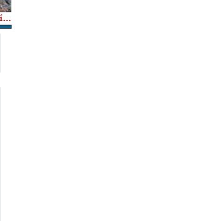
cerca de
SITA DE
ESTUDO
"POR
MINHOS
 RIBA...
TEJO..."
13 E 14
 MARÇO