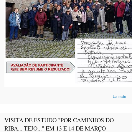
Ler mais
TR
C
DA
VISITA DE ESTUDO "POR CAMINHOS DO
M
V
RIBA... TEJO..." EM 13 E 14 DE MARÇO