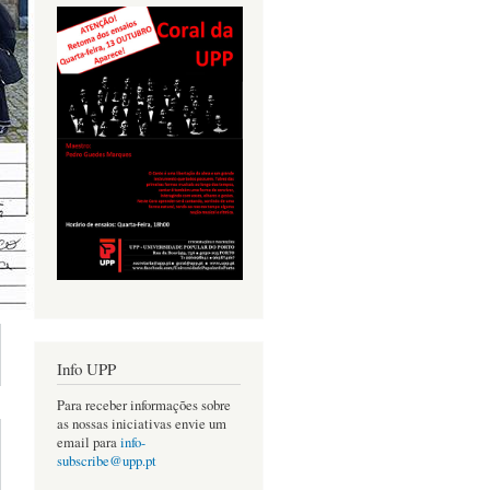
acerca de
Info UPP
ANCOSO
E
Para receber informações sobre
ELORICO
as nossas iniciativas envie um
 BEIRA:
email para
info-
AIS UMA
subscribe@upp.pt
ISITA DE
ESTUDO