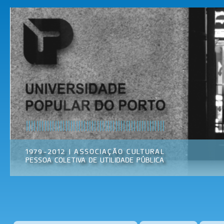
Pas
par
Universidade
Associação
con
Popular do
Cultural
prin
Porto