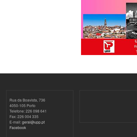
Rua da Boavista, 736
4050-105 Porto
Telefone: 226 098 641
Fax: 226 004 335
E-mail:
geral@upp.pt
Facebook