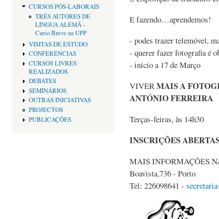
CURSOS PÓS-LABORAIS
TRÊS AUTORES DE
E fazendo…aprendemos!
LÍNGUA ALEMÃ -
Curso Breve na UPP
- podes trazer telemóvel, m
VISITAS DE ESTUDO
- querer fazer fotografia é 
CONFERÊNCIAS
CURSOS LIVRES
- inicio a 17 de Março
REALIZADOS
DEBATES
MAIS
A FOTOGRA
VIVER
SEMINÁRIOS
ANTÓNIO FERREIRA
OUTRAS INICIATIVAS
PROJECTOS
Terças-feiras, às 14h30
PUBLICAÇÕES
INSCRIÇÕES ABERTA
MAIS INFORMAÇÕES NA
Boavista,736 - Porto
Tel: 226098641 -
secretari