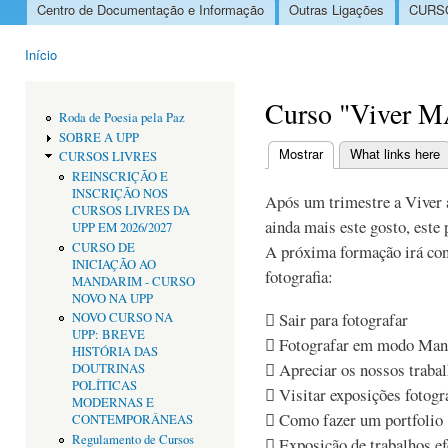
Centro de Documentação e Informação
Outras Ligações
CURSO
Menu principal
Início
Está aqui
Curso "Viver MA
Roda de Poesia pela Paz
SOBRE A UPP
Mostrar
(separador ativo)
What links here
CURSOS LIVRES
Separadores primári
REINSCRIÇÃO E
INSCRIÇÃO NOS
Após um trimestre a Viver 
CURSOS LIVRES DA
ainda mais este gosto, este 
UPP EM 2026/2027
CURSO DE
A próxima formação irá con
INICIAÇÃO AO
fotografia:
MANDARIM - CURSO
NOVO NA UPP
 Sair para fotografar
NOVO CURSO NA
UPP: BREVE
 Fotografar em modo Man
HISTÓRIA DAS
 Apreciar os nossos trabal
DOUTRINAS
POLÍTICAS
 Visitar exposições fotogr
MODERNAS E
 Como fazer um portfolio
CONTEMPORÂNEAS
Regulamento de Cursos
 Exposição de trabalhos e