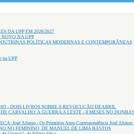
S DA UPP EM 2026/2027
O NOVO NA UPP
 DOUTRINAS POLÍTICAS MODERNAS E CONTEMPORÂNEAS
 na UPP
NHO - DOIS LIVROS SOBRE A REVOÇUÇÃO DEABRIL
E CARVALHO: A GUERRA A LESTE - 8 MESES NO DONBA
 Afonso - Os Primeiros Anos Correspondência José Afonso - 
NO NO FEMININO, DE MANUEL DE LIMA BASTOS
 de Utopias”, de Fátima Silva