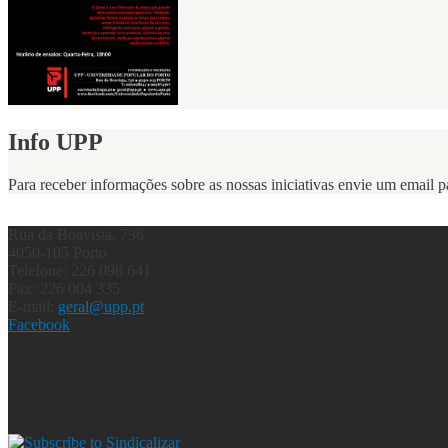
Info UPP
Para receber informações sobre as nossas iniciativas envie um email 
Rua da Boavista, 736
4050-105 Porto
Telefone: 226 098 641
Fax: 226 004 335
E-mail:
geral@upp.pt
Facebook