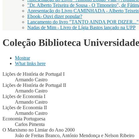
"Dr. Alberto Teixeira de Sousa - O Timoneiro", de Fátim
Apresentação do Livro CAMINHADA - Alberto Teixeir
Ebook- Ouvi dizer popular?
Lançamento do livro "TANTO AINDA POR DIZER..."
Nadas de Mim - Livro de Lígia Bastos lançado na UPP
Coleção Biblioteca Universidad
Mostrar
(separador ativo)
What links here
Separadores primários
Lições de História de Portugal I
Armando Castro
Lições de História de Portugal II
Armando Castro
Lições de Economia I
Armando Castro
Lições de Economia II
Armando Castro
Economia Portuguesa
Carlos Pimenta
O Marxismo no Limiar do Ano 2000
João de Freitas Branco, António Mendonça e Nelson Ribeiro