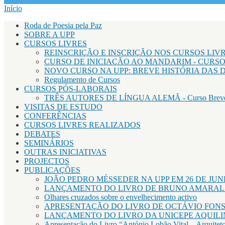
Início
Está aqui
Roda de Poesia pela Paz
SOBRE A UPP
CURSOS LIVRES
REINSCRIÇÃO E INSCRIÇÃO NOS CURSOS LIVRE
CURSO DE INICIAÇÃO AO MANDARIM - CURS
NOVO CURSO NA UPP: BREVE HISTÓRIA DAS
Regulamento de Cursos
CURSOS PÓS-LABORAIS
TRÊS AUTORES DE LÍNGUA ALEMÃ - Curso Breve
VISITAS DE ESTUDO
CONFERÊNCIAS
CURSOS LIVRES REALIZADOS
DEBATES
SEMINÁRIOS
OUTRAS INICIATIVAS
PROJECTOS
PUBLICAÇÕES
JOÃO PEDRO MÉSSEDER NA UPP EM 26 DE JU
LANÇAMENTO DO LIVRO DE BRUNO AMARAL D
Olhares cruzados sobre o envelhecimento activo
APRESENTAÇÃO DO LIVRO DE OCTÁVIO FONSECA: José
LANÇAMENTO DO LIVRO DA UNICEPE AQUILI
Apresentação do Livro “António Lobão Vital – Arquiteto