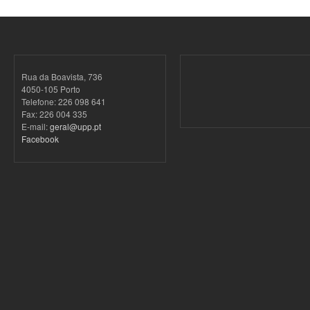
Rua da Boavista, 736
4050-105 Porto
Telefone: 226 098 641
Fax: 226 004 335
E-mail:
geral@upp.pt
Facebook