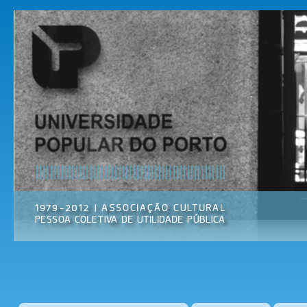
Pas
par
Universidade
Associação
con
Popular do
Cultural
prin
Porto