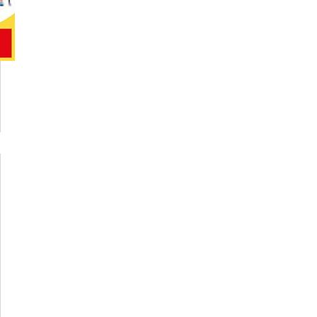
acerca de
REUNIÃO
 ALUNOS
P EM 11
DE
VEMBRO