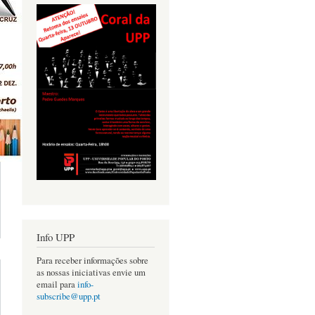
acerca de
EXPOSIÇÃO
Info UPP
DE PINTURA
OS ALUNOS
Para receber informações sobre
 CURSO DE
as nossas iniciativas envie um
ATELIER
email para
info-
D'ARTES DA
subscribe@upp.pt
UPP -
AUGURAÇÃO