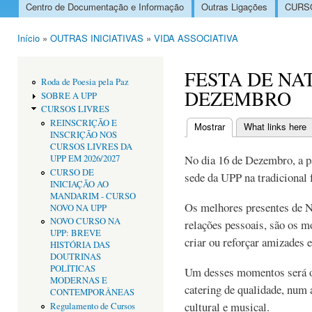
Centro de Documentação e Informação
Outras Ligações
CURSO
Menu principal
Início
»
OUTRAS INICIATIVAS
»
VIDA ASSOCIATIVA
Está aqui
FESTA DE NAT
Roda de Poesia pela Paz
DEZEMBRO
SOBRE A UPP
CURSOS LIVRES
REINSCRIÇÃO E
Mostrar
(separador ativo)
What links here
INSCRIÇÃO NOS
Separadores primári
CURSOS LIVRES DA
No dia 16 de Dezembro, a pa
UPP EM 2026/2027
CURSO DE
sede da UPP na tradicional f
INICIAÇÃO AO
MANDARIM - CURSO
Os melhores presentes de N
NOVO NA UPP
NOVO CURSO NA
relações pessoais, são os 
UPP: BREVE
criar ou reforçar amizades e
HISTÓRIA DAS
DOUTRINAS
POLÍTICAS
Um desses momentos será o 
MODERNAS E
catering de qualidade, num
CONTEMPORÂNEAS
cultural e musical.
Regulamento de Cursos