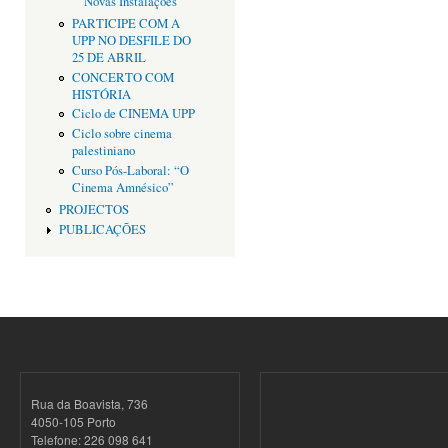
Novas Instalações
PARTICIPE COM A
UPP NO DESFILE DO
25 DE ABRIL
CONCERTO COM
HISTÓRIA
Ciclo de CINEMA UPP
Ciclo sobre cinema
palestiniano
Curso Pós-Laboral: “O
Cinema Amnésico”
PROJECTOS
PUBLICAÇÕES
Rua da Boavista, 736
4050-105 Porto
Telefone: 226 098 641