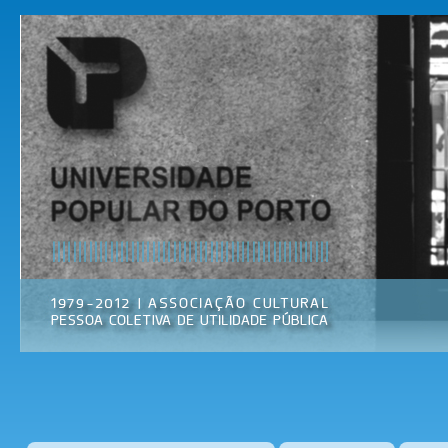
Pas
par
Universidade
Associação
con
Popular do
Cultural
prin
Porto