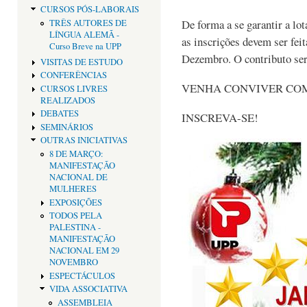
CURSOS PÓS-LABORAIS
De forma a se garantir a lot
TRÊS AUTORES DE
LÍNGUA ALEMÃ -
as inscrições devem ser fei
Curso Breve na UPP
Dezembro. O contributo ser
VISITAS DE ESTUDO
CONFERÊNCIAS
VENHA CONVIVER COM
CURSOS LIVRES
REALIZADOS
DEBATES
INSCREVA-SE!
SEMINÁRIOS
OUTRAS INICIATIVAS
8 DE MARÇO:
MANIFESTAÇÃO
NACIONAL DE
MULHERES
EXPOSIÇÕES
TODOS PELA
PALESTINA -
MANIFESTAÇÃO
NACIONAL EM 29
NOVEMBRO
ESPECTÁCULOS
VIDA ASSOCIATIVA
ASSEMBLEIA