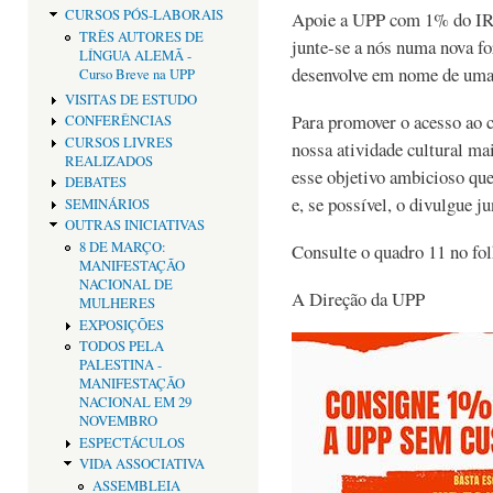
CURSOS PÓS-LABORAIS
Apoie a UPP com 1% do IRS
TRÊS AUTORES DE
junte-se a nós numa nova f
LÍNGUA ALEMÃ -
desenvolve em nome de uma 
Curso Breve na UPP
VISITAS DE ESTUDO
Para promover o acesso ao 
CONFERÊNCIAS
CURSOS LIVRES
nossa atividade cultural mai
REALIZADOS
esse objetivo ambicioso que
DEBATES
e, se possível, o divulgue j
SEMINÁRIOS
OUTRAS INICIATIVAS
8 DE MARÇO:
Consulte o quadro 11 no fol
MANIFESTAÇÃO
NACIONAL DE
A Direção da UPP
MULHERES
EXPOSIÇÕES
TODOS PELA
PALESTINA -
MANIFESTAÇÃO
NACIONAL EM 29
NOVEMBRO
ESPECTÁCULOS
VIDA ASSOCIATIVA
ASSEMBLEIA