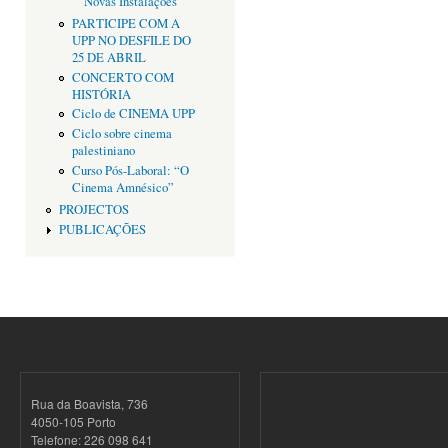
Novas Instalações
PARTICIPE COM A
UPP NO DESFILE DO
25 DE ABRIL
CONCERTO COM
HISTÓRIA
Ciclo de CINEMA UPP
Ciclo sobre cinema
palestiniano
Curso Pós-Laboral: “O
Cinema Amnésico”
PROJECTOS
PUBLICAÇÕES
Rua da Boavista, 736
4050-105 Porto
Telefone: 226 098 641