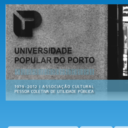
Pas
par
Universidade
Associação
con
Popular do
Cultural
prin
Porto