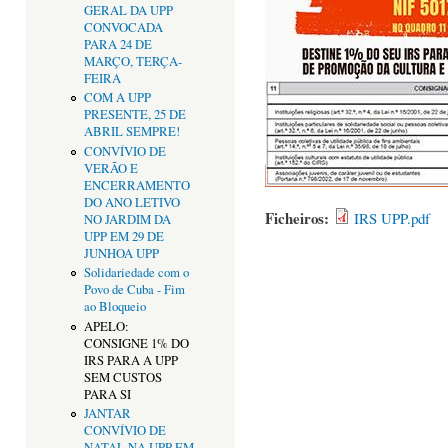
GERAL DA UPP
CONVOCADA
PARA 24 DE
MARÇO, TERÇA-
FEIRA
COM A UPP
PRESENTE, 25 DE
ABRIL SEMPRE!
CONVÍVIO DE
VERÃO E
ENCERRAMENTO
DO ANO LETIVO
Ficheiros:
IRS UPP.pdf
NO JARDIM DA
UPP EM 29 DE
JUNHOA UPP
Solidariedade com o
Povo de Cuba - Fim
ao Bloqueio
APELO:
CONSIGNE 1% DO
IRS PARA A UPP
SEM CUSTOS
PARA SI
JANTAR
CONVÍVIO DE
NATAL NA UPP EM