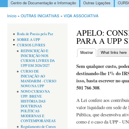
Centro de Documentação e Informação
Outras Ligações
CURSO
Menu principal
Início
»
OUTRAS INICIATIVAS
»
VIDA ASSOCIATIVA
Está aqui
APELO: CONS
Roda de Poesia pela Paz
PARA A UPP 
SOBRE A UPP
CURSOS LIVRES
REINSCRIÇÃO E
Mostrar
(separador ativo)
What links here
INSCRIÇÃO NOS
Separadores primári
CURSOS LIVRES DA
Sem qualquer custo, pode
UPP EM 2026/2027
CURSO DE
destinando-lhe 1% do IRS
INICIAÇÃO AO
isso, basta escrever no q
MANDARIM - CURSO
NOVO NA UPP
501 766 308
.
NOVO CURSO NA
UPP: BREVE
A Lei confere aos contribu
HISTÓRIA DAS
DOUTRINAS
valor liquidado em sede de
POLÍTICAS
Pública, que desenvolva ativ
MODERNAS E
CONTEMPORÂNEAS
como é o caso da UPP 
Regulamento de Cursos