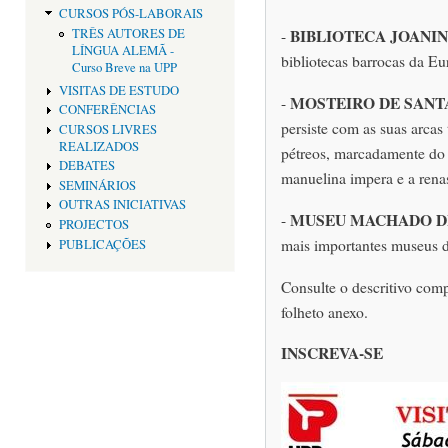
CURSOS PÓS-LABORAIS
BIBLIOTECA JOANI
TRÊS AUTORES DE
-
LÍNGUA ALEMÃ -
bibliotecas barrocas da Eu
Curso Breve na UPP
VISITAS DE ESTUDO
MOSTEIRO DE SANT
-
CONFERÊNCIAS
persiste com as suas arcas
CURSOS LIVRES
REALIZADOS
pétreos, marcadamente do 
DEBATES
manuelina impera e a renas
SEMINÁRIOS
OUTRAS INICIATIVAS
MUSEU MACHADO D
-
PROJECTOS
mais importantes museus de
PUBLICAÇÕES
Consulte o descritivo com
folheto anexo.
INSCREVA-SE