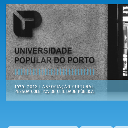
Pas
par
Universidade
Associação
con
Popular do
Cultural
prin
Porto