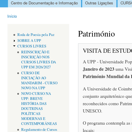
Centro de Documentação e Informação
Outras Ligações
CURSO
Menu principal
Início
Está aqui
Património
Roda de Poesia pela Paz
SOBRE A UPP
CURSOS LIVRES
VISITA DE ESTUD
REINSCRIÇÃO E
INSCRIÇÃO NOS
A UPP - Universidade Pop
CURSOS LIVRES DA
UPP EM 2026/2027
Janeiro de 2023
uma Visi
CURSO DE
Património Mundial da
INICIAÇÃO AO
MANDARIM - CURSO
NOVO NA UPP
A Universidade de Coimbra
NOVO CURSO NA
conjunto arquitetónico que,
UPP: BREVE
reconhecidos como Patri
HISTÓRIA DAS
DOUTRINAS
UNESCO.
POLÍTICAS
MODERNAS E
O programa contempla as se
CONTEMPORÂNEAS
Regulamento de Cursos
locais: