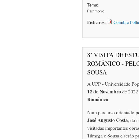
Tema:
Património
Ficheiros:
Coimbra Folhe
8ª VISITA DE ES
ROMÂNICO - PEL
SOUSA
A UPP - Universidade Popu
12 de Novembro
de 2022
Românico
.
Num percurso orientado pe
José Augusto Costa
, da 
visitadas importantes obra
Tâmega e Sousa e serão pr