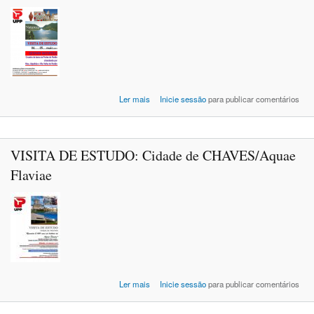
acerca de VISITA DE ESTUDO: GEOP
Ler mais
Inicie sessão
para publicar comentários
NATURT
VISITA DE ESTUDO: Cidade de CHAVES/Aquae
Flaviae
acerca de VISITA DE ESTUDO: Cidade
Ler mais
Inicie sessão
para publicar comentários
CHAVES/Aquae Flav