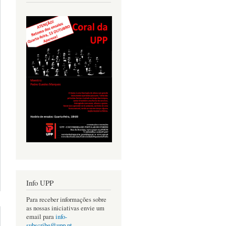
acerca de
Info UPP
TORRE DO
TOMBO -
Para receber informações sobre
ESSÃO DE
as nossas iniciativas envie um
VULGAÇÃO
email para
info-
subscribe@upp.pt