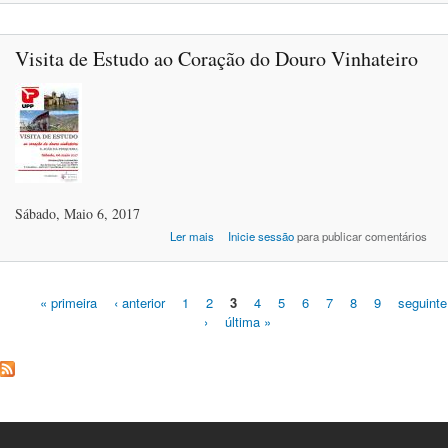
Visita de Estudo ao Coração do Douro Vinhateiro
Sábado, Maio 6, 2017
acerca de Visita de Estudo ao Coração do D
Ler mais
Inicie sessão
para publicar comentários
Vinhat
« primeira
‹ anterior
1
2
3
4
5
6
7
8
9
seguinte
›
última »
Páginas