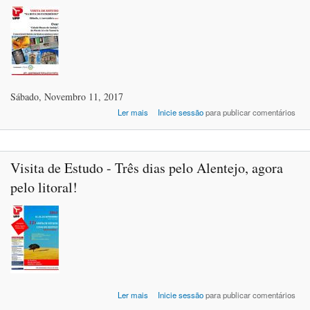
Por
Sábado, Novembro 11, 2017
acerca de Visita de Estudo: Ovar - Cidade M
Ler mais
Inicie sessão
para publicar comentários
do Azulejo, do Pão de Ló e da Tano
Visita de Estudo - Três dias pelo Alentejo, agora
pelo litoral!
acerca de Visita de Estudo - Três dias 
Ler mais
Inicie sessão
para publicar comentários
Alentejo, agora pelo lito