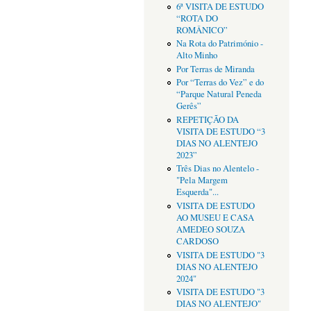
6ª VISITA DE ESTUDO
“ROTA DO
ROMÂNICO”
Na Rota do Património -
Alto Minho
Por Terras de Miranda
Por “Terras do Vez” e do
“Parque Natural Peneda
Gerês”
REPETIÇÃO DA
VISITA DE ESTUDO “3
DIAS NO ALENTEJO
2023”
Três Dias no Alentelo -
"Pela Margem
Esquerda"...
VISITA DE ESTUDO
AO MUSEU E CASA
AMEDEO SOUZA
CARDOSO
VISITA DE ESTUDO "3
DIAS NO ALENTEJO
2024"
VISITA DE ESTUDO "3
DIAS NO ALENTEJO"