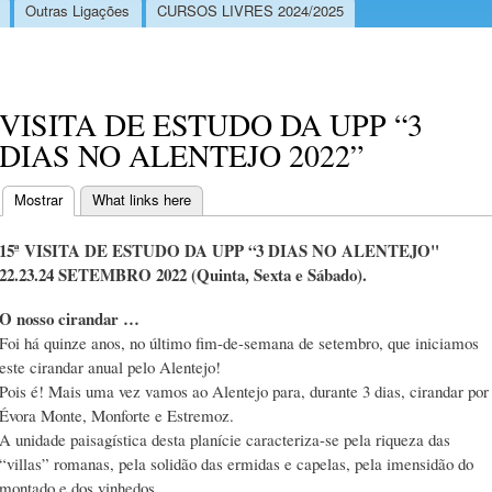
Outras Ligações
CURSOS LIVRES 2024/2025
VISITA DE ESTUDO DA UPP “3
DIAS NO ALENTEJO 2022”
Mostrar
(separador ativo)
What links here
Separadores primários
15ª VISITA DE ESTUDO DA UPP “3 DIAS NO ALENTEJO"
22.23.24 SETEMBRO 2022 (Quinta, Sexta e Sábado).
O nosso cirandar …
Foi há quinze anos, no último fim-de-semana de setembro, que iniciamos
este cirandar anual pelo Alentejo!
Pois é! Mais uma vez vamos ao Alentejo para, durante 3 dias, cirandar por
Évora Monte, Monforte e Estremoz.
A unidade paisagística desta planície caracteriza-se pela riqueza das
“villas” romanas, pela solidão das ermidas e capelas, pela imensidão do
montado e dos vinhedos.