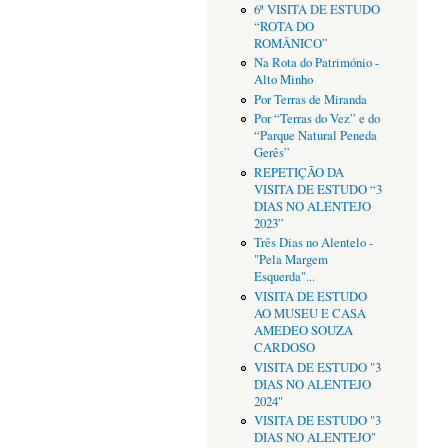
6ª VISITA DE ESTUDO
“ROTA DO
ROMÂNICO”
Na Rota do Património -
Alto Minho
Por Terras de Miranda
Por “Terras do Vez” e do
“Parque Natural Peneda
Gerês”
REPETIÇÃO DA
VISITA DE ESTUDO “3
DIAS NO ALENTEJO
2023”
Três Dias no Alentelo -
"Pela Margem
Esquerda"...
VISITA DE ESTUDO
AO MUSEU E CASA
AMEDEO SOUZA
CARDOSO
VISITA DE ESTUDO "3
DIAS NO ALENTEJO
2024"
VISITA DE ESTUDO "3
DIAS NO ALENTEJO"