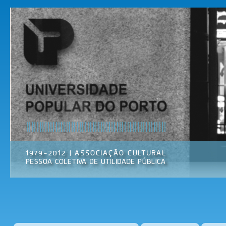
Pas
par
Universidade
Associação
con
Popular do
Cultural
prin
Porto