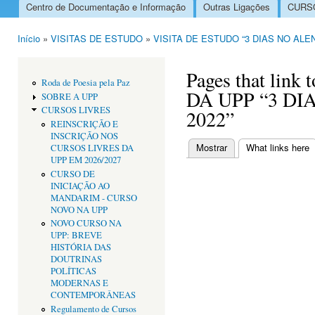
Centro de Documentação e Informação
Outras Ligações
CURSO
Menu principal
Início
»
VISITAS DE ESTUDO
»
VISITA DE ESTUDO “3 DIAS NO ALE
Está aqui
Pages that lin
Roda de Poesia pela Paz
DA UPP “3 DI
SOBRE A UPP
CURSOS LIVRES
2022”
REINSCRIÇÃO E
INSCRIÇÃO NOS
Mostrar
What links here
(
CURSOS LIVRES DA
Separadores primári
UPP EM 2026/2027
CURSO DE
INICIAÇÃO AO
MANDARIM - CURSO
NOVO NA UPP
NOVO CURSO NA
UPP: BREVE
HISTÓRIA DAS
DOUTRINAS
POLÍTICAS
MODERNAS E
CONTEMPORÂNEAS
Regulamento de Cursos