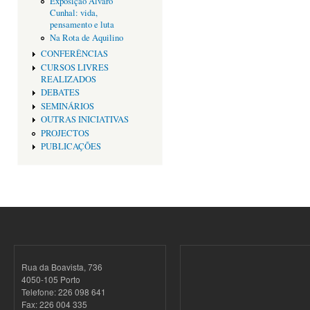
Exposição Alvaro
Cunhal: vida,
pensamento e luta
Na Rota de Aquilino
CONFERÊNCIAS
CURSOS LIVRES
REALIZADOS
DEBATES
SEMINÁRIOS
OUTRAS INICIATIVAS
PROJECTOS
PUBLICAÇÕES
Rua da Boavista, 736
4050-105 Porto
Telefone: 226 098 641
Fax: 226 004 335