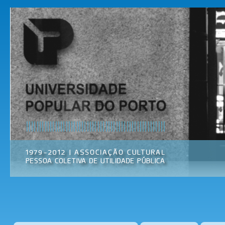
Pas
par
Universidade
Associação
con
Popular do
Cultural
prin
Porto