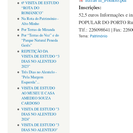
6ª VISITA DE ESTUDO
Inscrições:
“ROTA DO
ROMÂNICO”
52,5 euros Informações e
Na Rota do Património -
POPULAR DO PORTO Rua d
Alto Minho
Tlf.: 226098641 | Fax: 226
Por Terras de Miranda
Por “Terras do Vez” e do
Tema:
Património
“Parque Natural Peneda
Gerês”
REPETIÇÃO DA
VISITA DE ESTUDO “3
DIAS NO ALENTEJO
2023”
Três Dias no Alentelo -
"Pela Margem
Esquerda"...
VISITA DE ESTUDO
AO MUSEU E CASA
AMEDEO SOUZA
CARDOSO
VISITA DE ESTUDO "3
DIAS NO ALENTEJO
2024"
VISITA DE ESTUDO "3
DIAS NO ALENTEJO"