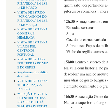
RIBA TEJO..." EM 13 E
quem sabe, despertar-nos a 
14 DE MARÇO
pitorescos romances... mesm
VISITA DE ESTUDO
"POR CAMINHOS DO
12h.30
RIBA TEJO..." EM 13 E
Almoço serrano, em
14 DE MARÇO
- Entradas serranas
VISITA DE ESTUDO A
- Sopa
COIMBRA E
MEALHADA
- Cozido de carnes variada
VISITA DE ESTUDO A
- Sobremesa: Papas de mil
VILA DE REI,
CENTRO DE
- Vinho da região, sumos e 
PORTUGAL
VISITA DE ESTUDO
15h00
Centro histórico de 
POR TERRAS DO VEZ
Na Vila com história, no pa
E DO GERÊS
Regulamento das visitas
descobrir um núcleo arquit
de estudo
moradias de gosto burguês e
VISITA DE ESTUDO A
TUI (GALIZA) - 25
elemento dominante é o gra
JANEIRO
2ª EDIÇÃO DA VISITA
16h30
Associação Gente da 
DE ESTUDO “3 DIAS
Na parte superior do largo 
NO ALENTEJO” JÁ
TEM DATA PREVISTA