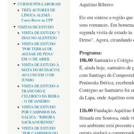
Aquilino Ribeiro
CURSOS PÓS-LABORAIS
TRÊS AUTORES DE
LÍNGUA ALEMÃ -
Eis em síntese a região que
Curso Breve na UPP
seus romances. Em homenag
VISITAS DE ESTUDO
segunda visita de estudo às
VISITA DE ESTUDO "3
DIAS NO ALENTEJO
Demo". Agora, cirandando 
VISITA DE ESTUDO
"POR TERRAS DE
Programa:
AGUIAR DE PENA"
10h.00
EM 11 DE ABRIL
Santuário e Colégio 
VISITA DE ESTUDO À
É, ainda hoje, santuário de 
MATA DO BUSSACO E
com Santiago de Compostel
AO LUSO EM 13 DE
JUNHO
Península Ibérica, recebend
VISITA DE ESTUDO A
Contíguo ao Santuário foi e
TRANCOSO E
CELORICO DA BEIRA
da Lapa, onde Aquilino estu
- 31 DE JANEIRO
VISITA DE ESTUDO
11h.00
Fundação Aquilino R
POR CAMINHOS DA
Situada em Soutosa, onde vi
GALIZA: “RIBEIRA
SACRA/OURENSE"
seu ambiente está presente 
VISITA DE ESTUDO
quinta ajudará a compreende
"POR CAMINHOS DO