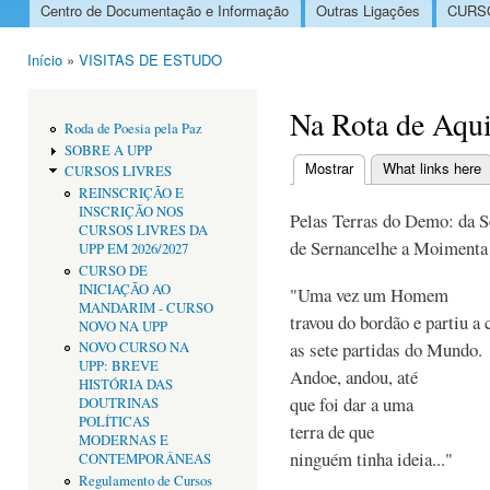
Centro de Documentação e Informação
Outras Ligações
CURSO
Menu principal
Início
»
VISITAS DE ESTUDO
Está aqui
Na Rota de Aqui
Roda de Poesia pela Paz
SOBRE A UPP
Mostrar
(separador ativo)
What links here
CURSOS LIVRES
Separadores primári
REINSCRIÇÃO E
INSCRIÇÃO NOS
Pelas Terras do Demo: da S
CURSOS LIVRES DA
de Sernancelhe a Moimenta
UPP EM 2026/2027
CURSO DE
INICIAÇÃO AO
"Uma vez um Homem
MANDARIM - CURSO
travou do bordão e partiu a 
NOVO NA UPP
as sete partidas do Mundo.
NOVO CURSO NA
UPP: BREVE
Andoe, andou, até
HISTÓRIA DAS
que foi dar a uma
DOUTRINAS
POLÍTICAS
terra de que
MODERNAS E
ninguém tinha ideia..."
CONTEMPORÂNEAS
Regulamento de Cursos