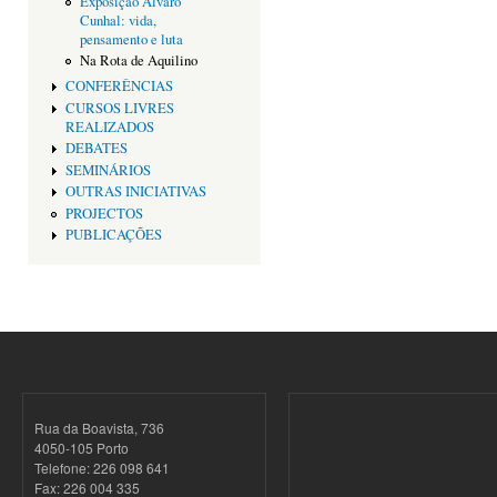
Exposição Alvaro
Cunhal: vida,
pensamento e luta
Na Rota de Aquilino
CONFERÊNCIAS
CURSOS LIVRES
REALIZADOS
DEBATES
SEMINÁRIOS
OUTRAS INICIATIVAS
PROJECTOS
PUBLICAÇÕES
Rua da Boavista, 736
4050-105 Porto
Telefone: 226 098 641
Fax: 226 004 335