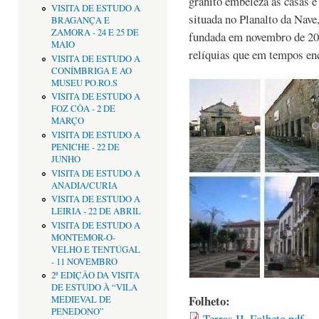
granito embeleza as casas e 
VISITA DE ESTUDO A
situada no Planalto da Nave
BRAGANÇA E
ZAMORA - 24 E 25 DE
fundada em novembro de 20
MAIO
relíquias que em tempos enc
VISITA DE ESTUDO A
CONÍMBRIGA E AO
MUSEU PO.RO.S
VISITA DE ESTUDO A
FOZ CÔA - 2 DE
MARÇO
VISITA DE ESTUDO A
PENICHE - 22 DE
JUNHO
VISITA DE ESTUDO A
ANADIA/CURIA
VISITA DE ESTUDO A
LEIRIA - 22 DE ABRIL
VISITA DE ESTUDO A
MONTEMOR-O-
VELHO E TENTÚGAL
- 11 NOVEMBRO
2ª EDIÇÂO DA VISITA
DE ESTUDO À “VILA
Folheto:
MEDIEVAL DE
PENEDONO”
Terras II_Folheto.pdf