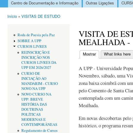
Centro de Documentação e Informação
Outras Ligações
CURSO
Menu principal
Início
»
VISITAS DE ESTUDO
Está aqui
VISITA DE E
Roda de Poesia pela Paz
MEALHADA -
SOBRE A UPP
CURSOS LIVRES
REINSCRIÇÃO E
Mostrar
(separador ativo)
What links here
INSCRIÇÃO NOS
Separadores primári
CURSOS LIVRES DA
A UPP - Universidade Popula
UPP EM 2026/2027
CURSO DE
Novembro, sábado, uma Visi
INICIAÇÃO AO
zona baixa coimbrã com um e
MANDARIM - CURSO
NOVO NA UPP
pelo Convento de Santa Cla
NOVO CURSO NA
contemplada com um caminh
UPP: BREVE
HISTÓRIA DAS
Mealhada.
DOUTRINAS
POLÍTICAS
Em novas descobertas pelo p
MODERNAS E
CONTEMPORÂNEAS
histórico, o programa resum
Regulamento de Cursos