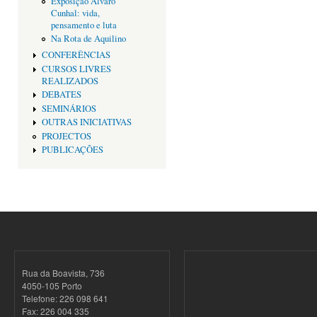
Exposição Alvaro
Cunhal: vida,
pensamento e luta
Na Rota de Aquilino
CONFERÊNCIAS
CURSOS LIVRES
REALIZADOS
DEBATES
SEMINÁRIOS
OUTRAS INICIATIVAS
PROJECTOS
PUBLICAÇÕES
Rua da Boavista, 736
4050-105 Porto
Telefone: 226 098 641
Fax: 226 004 335