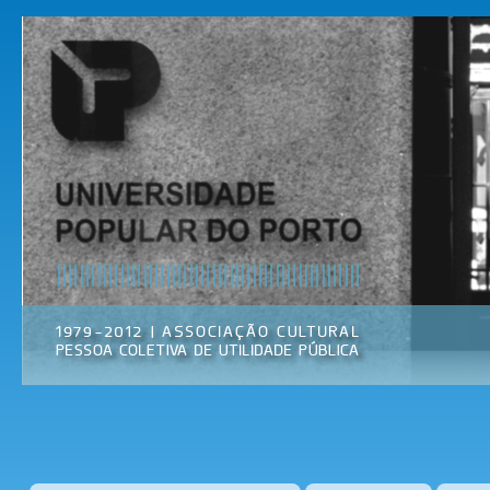
Pas
par
Universidade
Associação
con
Popular do
Cultural
prin
Porto