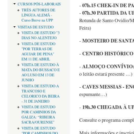
07h.15 CHEK-IN DE P
CURSOS PÓS-LABORAIS
-
TRÊS AUTORES DE
07h.30 PARTIDA DA U
-
LÍNGUA ALEMÃ -
Rotunda de Santo Ovídio/M
Curso Breve na UPP
Feira)
VISITAS DE ESTUDO
VISITA DE ESTUDO "3
DIAS NO ALENTEJO
MOSTEIRO DE SANT
-
VISITA DE ESTUDO
"POR TERRAS DE
CENTRO HISTÓRICO
-
AGUIAR DE PENA"
EM 11 DE ABRIL
VISITA DE ESTUDO À
ALMOÇO CONVÍVIO:
-
MATA DO BUSSACO E
o leitão estará presente …)
AO LUSO EM 13 DE
JUNHO
CAVES MESSIAS - E
-
VISITA DE ESTUDO A
TRANCOSO E
espumante…)
CELORICO DA BEIRA
- 31 DE JANEIRO
19h.30 CHEGADA À U
-
VISITA DE ESTUDO
POR CAMINHOS DA
GALIZA: “RIBEIRA
Consulte o programa comple
SACRA/OURENSE"
VISITA DE ESTUDO
Mais informações e inscriç
"POR CAMINHOS DO