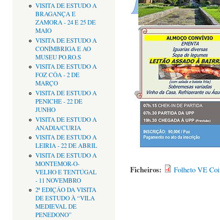
VISITA DE ESTUDO A
BRAGANÇA E
ZAMORA - 24 E 25 DE
MAIO
VISITA DE ESTUDO A
CONÍMBRIGA E AO
MUSEU PO.RO.S
VISITA DE ESTUDO A
FOZ CÔA - 2 DE
MARÇO
VISITA DE ESTUDO A
PENICHE - 22 DE
JUNHO
VISITA DE ESTUDO A
ANADIA/CURIA
VISITA DE ESTUDO A
LEIRIA - 22 DE ABRIL
VISITA DE ESTUDO A
MONTEMOR-O-
Ficheiros:
Folheto VE Coi
VELHO E TENTÚGAL
- 11 NOVEMBRO
2ª EDIÇÂO DA VISITA
DE ESTUDO À “VILA
MEDIEVAL DE
PENEDONO”