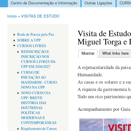
Centro de Documentação e Informação
Outras Ligações
CURSO
Menu principal
Início
»
VISITAS DE ESTUDO
Está aqui
Visita de Estudo
Roda de Poesia pela Paz
Miguel Torga e
SOBRE A UPP
CURSOS LIVRES
REINSCRIÇÃO E
Mostrar
(separador ativo)
What links here
INSCRIÇÃO NOS
Separadores primári
CURSOS LIVRES DA
A espetacularidade da pais
UPP EM 2026/2027
CURSO DE
Humanidade.
INICIAÇÃO AO
As casas e os solares e a su
MANDARIM - CURSO
NOVO NA UPP
A riqueza da gastronomia lo
NOVO CURSO NA
Todo um rico património qu
UPP: BREVE
HISTÓRIA DAS
DOUTRINAS
Acompanhamento por Guia 
POLÍTICAS
MODERNAS E
CONTEMPORÂNEAS
Regulamento de Cursos