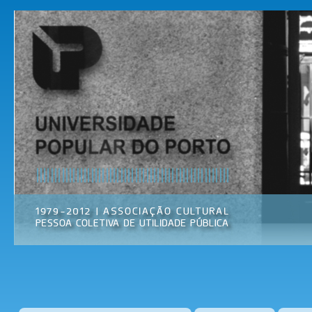
Pas
par
Universidade
Associação
con
Popular do
Cultural
prin
Porto