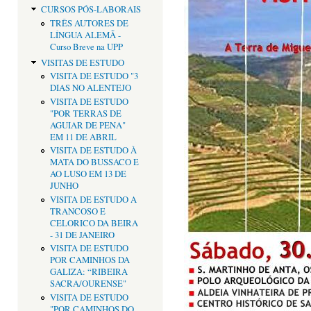
CURSOS PÓS-LABORAIS
TRÊS AUTORES DE
LÍNGUA ALEMÃ -
Curso Breve na UPP
VISITAS DE ESTUDO
VISITA DE ESTUDO "3
DIAS NO ALENTEJO
VISITA DE ESTUDO
"POR TERRAS DE
AGUIAR DE PENA"
EM 11 DE ABRIL
VISITA DE ESTUDO À
MATA DO BUSSACO E
AO LUSO EM 13 DE
JUNHO
VISITA DE ESTUDO A
TRANCOSO E
CELORICO DA BEIRA
- 31 DE JANEIRO
VISITA DE ESTUDO
POR CAMINHOS DA
GALIZA: “RIBEIRA
SACRA/OURENSE"
VISITA DE ESTUDO
"POR CAMINHOS DO