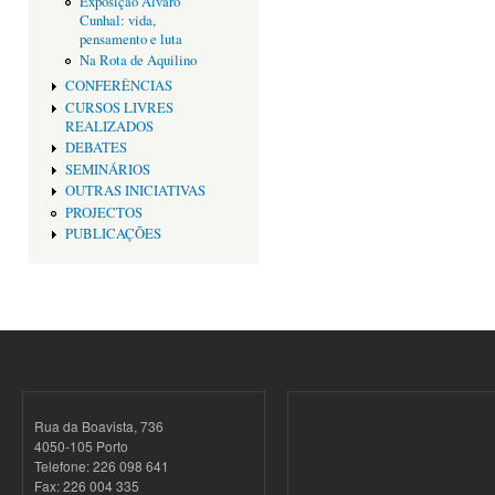
Exposição Alvaro
Cunhal: vida,
pensamento e luta
Na Rota de Aquilino
CONFERÊNCIAS
CURSOS LIVRES
REALIZADOS
DEBATES
SEMINÁRIOS
OUTRAS INICIATIVAS
PROJECTOS
PUBLICAÇÕES
Rua da Boavista, 736
4050-105 Porto
Telefone: 226 098 641
Fax: 226 004 335