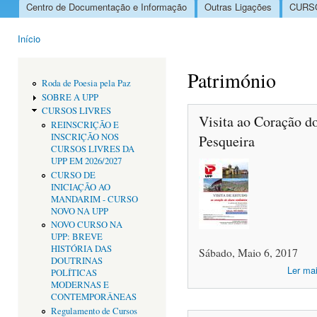
Centro de Documentação e Informação
Outras Ligações
CURSO
Menu principal
Início
Está aqui
Património
Roda de Poesia pela Paz
SOBRE A UPP
CURSOS LIVRES
Visita ao Coração do
REINSCRIÇÃO E
INSCRIÇÃO NOS
Pesqueira
CURSOS LIVRES DA
UPP EM 2026/2027
CURSO DE
INICIAÇÃO AO
MANDARIM - CURSO
NOVO NA UPP
NOVO CURSO NA
UPP: BREVE
HISTÓRIA DAS
Sábado, Maio 6, 2017
DOUTRINAS
Ler ma
POLÍTICAS
MODERNAS E
CONTEMPORÂNEAS
Regulamento de Cursos