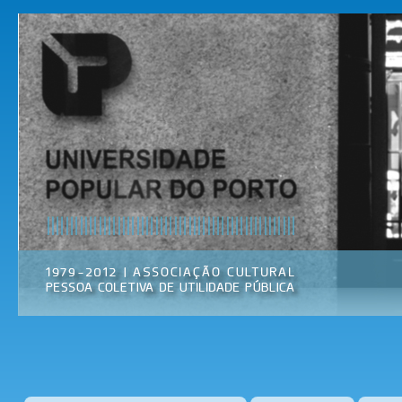
Pas
par
Universidade
Associação
con
Popular do
Cultural
prin
Porto