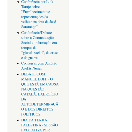
Conferência por Luís
Tarujo sobre
"Envelhecimento e
representações da
velhice na obra de José
Saramago"
Conferência/Debate
sobre a Comunicação
Social e informação em
tempos de
“globalização”, de crise
e de guerra
Conversas com António
Avelãs Nunes
DEBATE COM
MANUEL LOFF - O
QUE ESTÁ EM CAUSA
NA QUESTÃO
CATALÃ: EXERCÍCIO
DA
AUTODETERMINAÇÃ
O E DOS DIREITOS
POLÍTICOS
DIA DA TERRA
PALESTINA - SESSÃO
EVOCATIVA POR