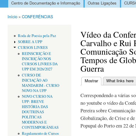
Centro de Documentação e Informação
Outras Ligações
CURSO
Menu principal
Início
»
CONFERÊNCIAS
Está aqui
Vídeo da Confer
Roda de Poesia pela Paz
Carvalho e Rui P
SOBRE A UPP
CURSOS LIVRES
Comunicação So
REINSCRIÇÃO E
Tempos de Globa
INSCRIÇÃO NOS
CURSOS LIVRES DA
Guerra
UPP EM 2026/2027
CURSO DE
INICIAÇÃO AO
Mostrar
(separador ativo)
What links here
Separadores primári
MANDARIM - CURSO
NOVO NA UPP
Correspondendo a várias sol
NOVO CURSO NA
UPP: BREVE
no youtube o vídeo da Conf
HISTÓRIA DAS
Pereira sobre Comunicação
DOUTRINAS
POLÍTICAS
Globalização, de Crise e de
MODERNAS E
Popupal do Porto em 22 de
CONTEMPORÂNEAS
Regulamento de Cursos