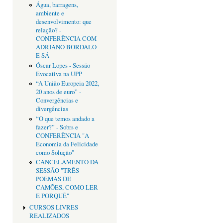
Água, barragens,
ambiente e
desenvolvimento: que
relação? -
CONFERÊNCIA COM
ADRIANO BORDALO
E SÁ
Óscar Lopes - Sessão
Evocativa na UPP
“A União Europeia 2022,
20 anos de euro” -
Convergências e
divergências
“O que temos andado a
fazer?” - Sobrs e
CONFERÊNCIA "A
Economia da Felicidade
como Solução"
CANCELAMENTO DA
SESSÂO "TRÊS
POEMAS DE
CAMÕES, COMO LER
E PORQUÊ"
CURSOS LIVRES
REALIZADOS