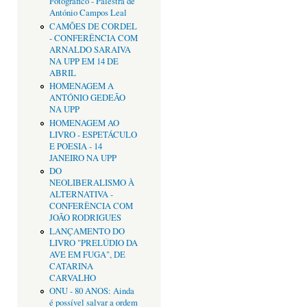
Fotográfico - Palestra de
António Campos Leal
CAMÕES DE CORDEL
- CONFERÊNCIA COM
ARNALDO SARAIVA
NA UPP EM 14 DE
ABRIL
HOMENAGEM A
ANTÓNIO GEDEÃO
NA UPP
HOMENAGEM AO
LIVRO - ESPETÁCULO
E POESIA - 14
JANEIRO NA UPP
DO
NEOLIBERALISMO À
ALTERNATIVA -
CONFERÊNCIA COM
JOÃO RODRIGUES
LANÇAMENTO DO
LIVRO "PRELÚDIO DA
AVE EM FUGA", DE
CATARINA
CARVALHO
ONU - 80 ANOS: Ainda
é possível salvar a ordem