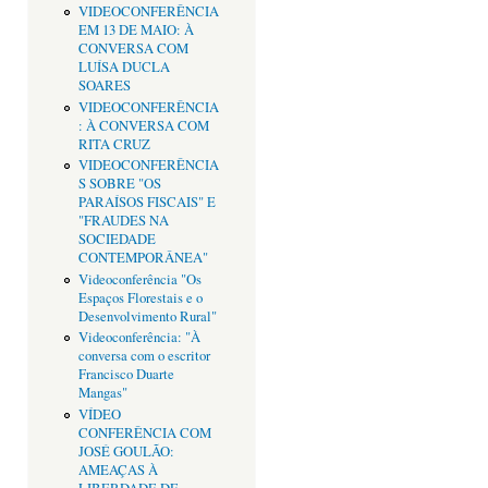
VIDEOCONFERÊNCIA
EM 13 DE MAIO: À
CONVERSA COM
LUÍSA DUCLA
SOARES
VIDEOCONFERÊNCIA
: À CONVERSA COM
RITA CRUZ
VIDEOCONFERÊNCIA
S SOBRE "OS
PARAÍSOS FISCAIS" E
"FRAUDES NA
SOCIEDADE
CONTEMPORÂNEA"
Videoconferência "Os
Espaços Florestais e o
Desenvolvimento Rural"
Videoconferência: "À
conversa com o escritor
Francisco Duarte
Mangas"
VÍDEO
CONFERÊNCIA COM
JOSÉ GOULÃO:
AMEAÇAS À