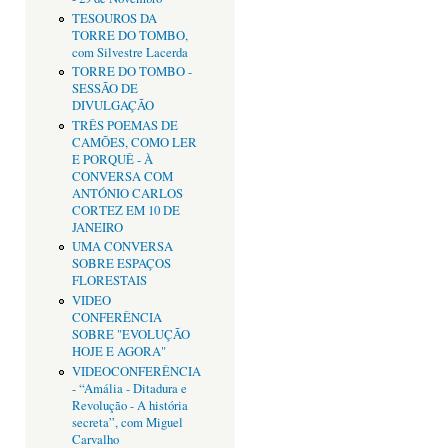
TESOUROS DA
TORRE DO TOMBO,
com Silvestre Lacerda
TORRE DO TOMBO -
SESSÃO DE
DIVULGAÇÃO
TRÊS POEMAS DE
CAMÕES, COMO LER
E PORQUÊ - À
CONVERSA COM
ANTÓNIO CARLOS
CORTEZ EM 10 DE
JANEIRO
UMA CONVERSA
SOBRE ESPAÇOS
FLORESTAIS
VIDEO
CONFERÊNCIA
SOBRE "EVOLUÇÃO
HOJE E AGORA"
VIDEOCONFERÊNCIA
- “Amália - Ditadura e
Revolução - A história
secreta”, com Miguel
Carvalho