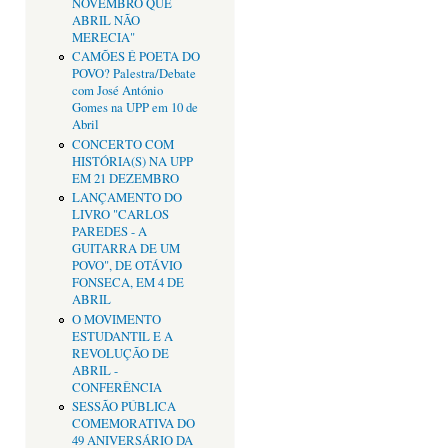
NOVEMBRO QUE
ABRIL NÃO
MERECIA"
CAMÕES É POETA DO
POVO? Palestra/Debate
com José António
Gomes na UPP em 10 de
Abril
CONCERTO COM
HISTÓRIA(S) NA UPP
EM 21 DEZEMBRO
LANÇAMENTO DO
LIVRO "CARLOS
PAREDES - A
GUITARRA DE UM
POVO", DE OTÁVIO
FONSECA, EM 4 DE
ABRIL
O MOVIMENTO
ESTUDANTIL E A
REVOLUÇÃO DE
ABRIL -
CONFERÊNCIA
SESSÃO PÚBLICA
COMEMORATIVA DO
49 ANIVERSÁRIO DA