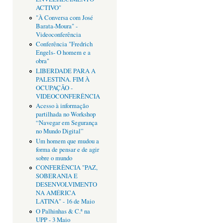
ACTIVO"
"À Conversa com José
Barata-Moura" -
Videoconferência
Conferência "Fredrich
Engels- O homem e a
obra"
LIBERDADE PARA A
PALESTINA. FIM À
OCUPAÇÃO -
VIDEOCONFERÊNCIA
Acesso à informação
partilhada no Workshop
“Navegar em Segurança
no Mundo Digital”
Um homem que mudou a
forma de pensar e de agir
sobre o mundo
CONFERÊNCIA "PAZ,
SOBERANIA E
DESENVOLVIMENTO
NA AMÉRICA
LATINA" - 16 de Maio
O Palhinhas & C.ª na
UPP - 3 Maio