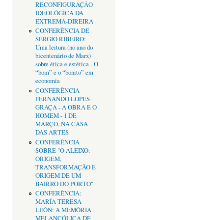
RECONFIGURAÇÂO
IDEOLÓGICA DA
EXTREMA-DIREIRA
CONFERÊNCIA DE
SÉRGIO RIBEIRO:
Uma leitura (no ano do
bicentenário de Marx)
sobre ética e estética - O
“bom” e o “bonito” em
economia
CONFERÊNCIA
FERNANDO LOPES-
GRAÇA - A OBRA E O
HOMEM - 1 DE
MARÇO, NA CASA
DAS ARTES
CONFERÊNCIA
SOBRE "O ALEIXO:
ORIGEM,
TRANSFORMAÇÃO E
ORIGEM DE UM
BAIRRO DO PORTO"
CONFERÊNCIA:
MARÍA TERESA
LEÓN: A MEMÓRIA
MELANCÓLICA DE