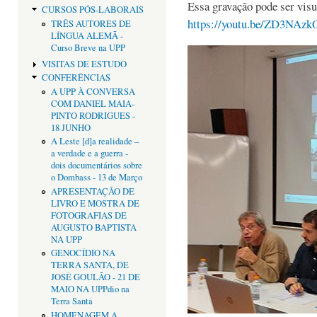
Essa gravação pode ser vis
CURSOS PÓS-LABORAIS
https://youtu.be/ZD3NAz
TRÊS AUTORES DE
LÍNGUA ALEMÃ -
Curso Breve na UPP
VISITAS DE ESTUDO
CONFERÊNCIAS
A UPP À CONVERSA
COM DANIEL MAIA-
PINTO RODRIGUES -
18 JUNHO
A Leste [d]a realidade –
a verdade e a guerra -
dois documentários sobre
o Dombass - 13 de Março
APRESENTAÇÃO DE
LIVRO E MOSTRA DE
FOTOGRAFIAS DE
AUGUSTO BAPTISTA
NA UPP
GENOCÍDIO NA
TERRA SANTA, DE
JOSÉ GOULÃO - 21 DE
MAIO NA UPPdio na
Terra Santa
HOMENAGEM A