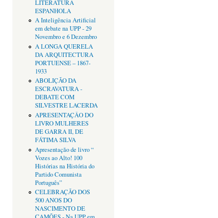
LITERATURA
ESPANHOLA
A Inteligência Artificial
em debate na UPP - 29
Novembro e 6 Dezembro
A LONGA QUERELA
DA ARQUITECTURA
PORTUENSE – 1867-
1933
ABOLIÇÃO DA
ESCRAVATURA -
DEBATE COM
SILVESTRE LACERDA
APRESENTAÇÂO DO
LIVRO MULHERES
DE GARRA II, DE
FÁTIMA SILVA
Apresentação de livro “
Vozes ao Alto! 100
Histórias na História do
Partido Comunista
Português”
CELEBRAÇÃO DOS
500 ANOS DO
NASCIMENTO DE
CAMÕES - Na UPP em