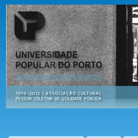
Pas
par
Universidade
Associação
con
Popular do
Cultural
prin
Porto