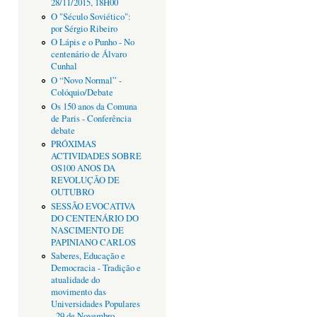
28/11/2015, 18H00
O "Século Soviético":
por Sérgio Ribeiro
O Lápis e o Punho - No
centenário de Álvaro
Cunhal
O “Novo Normal” -
Colóquio/Debate
Os 150 anos da Comuna
de Paris - Conferência
debate
PRÓXIMAS
ACTIVIDADES SOBRE
OS100 ANOS DA
REVOLUÇÃO DE
OUTUBRO
SESSÃO EVOCATIVA
DO CENTENÁRIO DO
NASCIMENTO DE
PAPINIANO CARLOS
Saberes, Educação e
Democracia - Tradição e
atualidade do
movimento das
Universidades Populares
- 29 de Novembro