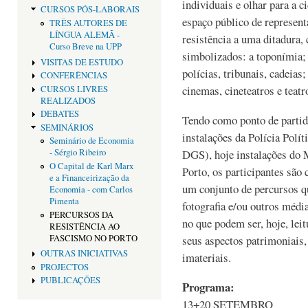
individuais e olhar para a 
CURSOS PÓS-LABORAIS
espaço público de represent
TRÊS AUTORES DE
LÍNGUA ALEMÃ -
resistência a uma ditadura,
Curso Breve na UPP
simbolizados: a toponímia;
VISITAS DE ESTUDO
polícias, tribunais, cadeias;
CONFERÊNCIAS
cinemas, cineteatros e teatro
CURSOS LIVRES
REALIZADOS
DEBATES
Tendo como ponto de partid
SEMINÁRIOS
instalações da Polícia Pol
Seminário de Economia
DGS), hoje instalações do 
- Sérgio Ribeiro
O Capital de Karl Marx
Porto, os participantes são
e a Financeirização da
um conjunto de percursos q
Economia - com Carlos
Pimenta
fotografia e/ou outros média
PERCURSOS DA
no que podem ser, hoje, leit
RESISTÊNCIA AO
FASCISMO NO PORTO
seus aspectos patrimoniais,
OUTRAS INICIATIVAS
imateriais.
PROJECTOS
PUBLICAÇÕES
Programa:
13+20 SETEMBRO