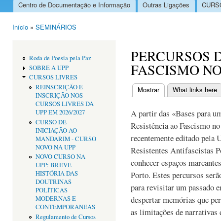
Centro de Documentação e Informação
Outras Ligações
CURSO
Menu principal
Início
»
SEMINÁRIOS
Está aqui
PERCURSOS D
Roda de Poesia pela Paz
FASCISMO N
SOBRE A UPP
CURSOS LIVRES
REINSCRIÇÃO E
Mostrar
(separador ativo)
What links here
INSCRIÇÃO NOS
Separadores primári
CURSOS LIVRES DA
A partir das «Bases para u
UPP EM 2026/2027
CURSO DE
Resistência ao Fascismo no
INICIAÇÃO AO
recentemente editado pela
MANDARIM - CURSO
NOVO NA UPP
Resistentes Antifascistas P
NOVO CURSO NA
conhecer espaços marcantes
UPP: BREVE
HISTÓRIA DAS
Porto. Estes percursos serã
DOUTRINAS
para revisitar um passado e
POLÍTICAS
despertar memórias que pe
MODERNAS E
CONTEMPORÂNEAS
as limitações de narrativas 
Regulamento de Cursos