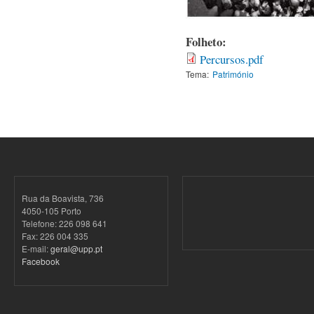
Folheto:
Percursos.pdf
Tema:
Património
Rua da Boavista, 736
4050-105 Porto
Telefone: 226 098 641
Fax: 226 004 335
E-mail:
geral@upp.pt
Facebook