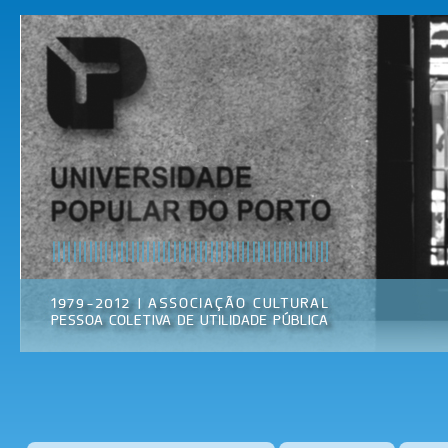
Pas
par
Universidade
Associação
con
Popular do
Cultural
prin
Porto