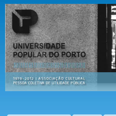
Pas
par
Universidade
Associação
con
Popular do
Cultural
prin
Porto