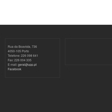
Rua da Boavista, 736
4050-105 Porto
Telefone: 226 098 641
Fax: 226 004 335
E-mail:
geral@upp.pt
Facebook