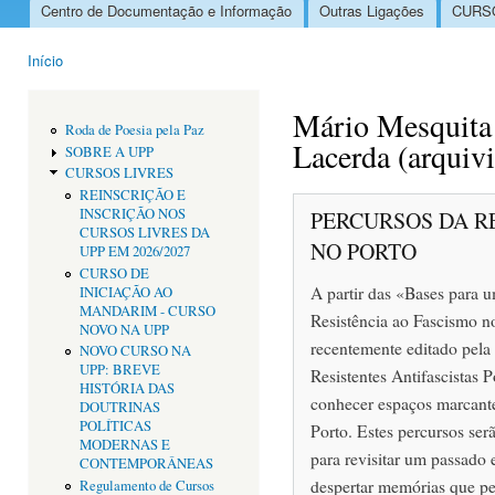
Centro de Documentação e Informação
Outras Ligações
CURSO
Menu principal
Início
Está aqui
Mário Mesquita (
Roda de Poesia pela Paz
Lacerda (arquivi
SOBRE A UPP
CURSOS LIVRES
REINSCRIÇÃO E
INSCRIÇÃO NOS
PERCURSOS DA R
CURSOS LIVRES DA
NO PORTO
UPP EM 2026/2027
CURSO DE
A partir das «Bases para u
INICIAÇÃO AO
MANDARIM - CURSO
Resistência ao Fascismo n
NOVO NA UPP
recentemente editado pel
NOVO CURSO NA
UPP: BREVE
Resistentes Antifascistas 
HISTÓRIA DAS
conhecer espaços marcant
DOUTRINAS
POLÍTICAS
Porto. Estes percursos ser
MODERNAS E
para revisitar um passado
CONTEMPORÂNEAS
despertar memórias que pe
Regulamento de Cursos