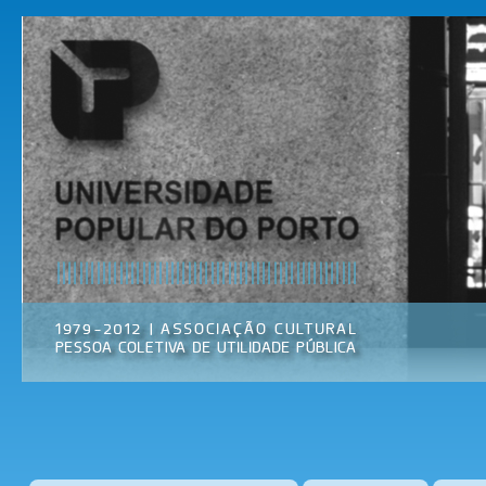
Pas
par
Universidade
Associação
con
Popular do
Cultural
prin
Porto