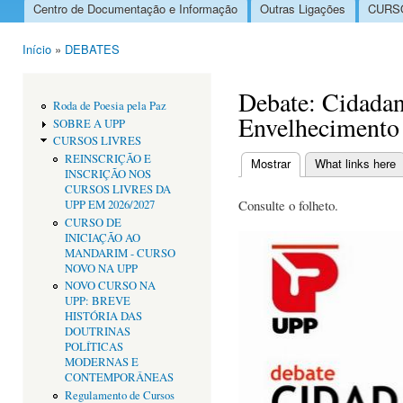
Centro de Documentação e Informação
Outras Ligações
CURSO
Menu principal
Início
»
DEBATES
Está aqui
Debate: Cidadan
Roda de Poesia pela Paz
Envelhecimento
SOBRE A UPP
CURSOS LIVRES
REINSCRIÇÃO E
Mostrar
(separador ativo)
What links here
INSCRIÇÃO NOS
Separadores primári
CURSOS LIVRES DA
Consulte o folheto.
UPP EM 2026/2027
CURSO DE
INICIAÇÃO AO
MANDARIM - CURSO
NOVO NA UPP
NOVO CURSO NA
UPP: BREVE
HISTÓRIA DAS
DOUTRINAS
POLÍTICAS
MODERNAS E
CONTEMPORÂNEAS
Regulamento de Cursos