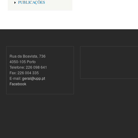
PUBLICAÇÕES
Rua da Boavista, 736
4050-105 Porto
Telefone: 226 098 641
Fax: 226 004 335
E-mail:
geral@upp.pt
Facebook