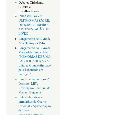
Debate: Cidadania,
Cultura e
Envelhecimento
INHAMINGA - O
ÚLTIMO MASSACRE,
DE JORGE RIBEIRO -
APRESENTAÇÃO DE
LIVRO
Lançamento de Livro de
Ana Henriques Pato
Lançamento do Livro de
Margarida Tengarrinha
"MEMÓRIAS DE UMA
FALSIFICADORA - A
Luta na Clandestinidade
pela Liberdade em
Portugal",
Lançamento do livro 5ª
Divisão | MFA -
Revolução e Cultura, de
Manuel Begonha
Lutas laborais nos
primórdios da Guerra
Colonial - Apresentação
de livro