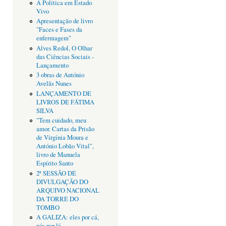
A Politica em Estado
Vivo
Apresentação de livro
"Faces e Fases da
enfermagem"
Alves Redol, O Olhar
das Ciências Sociais -
Lançamento
3 obras de António
Avelãs Nunes
LANÇAMENTO DE
LIVROS DE FÁTIMA
SILVA
"Tem cuidado, meu
amor. Cartas da Prisão
de Virgínia Moura e
António Lobão Vital",
livro de Manuela
Espírito Santo
2ª SESSÃO DE
DIVULGAÇÃO DO
ARQUIVO NACIONAL
DA TORRE DO
TOMBO
A GALIZA: eles por cá,
nós por lá