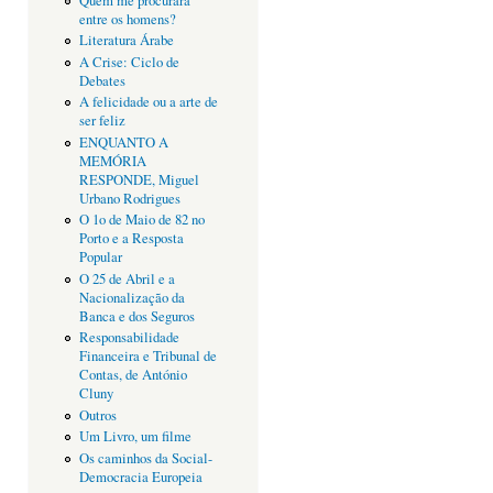
Quem me procurará
entre os homens?
Literatura Árabe
A Crise: Ciclo de
Debates
A felicidade ou a arte de
ser feliz
ENQUANTO A
MEMÓRIA
RESPONDE, Miguel
Urbano Rodrigues
O 1o de Maio de 82 no
Porto e a Resposta
Popular
O 25 de Abril e a
Nacionalização da
Banca e dos Seguros
Responsabilidade
Financeira e Tribunal de
Contas, de António
Cluny
Outros
Um Livro, um filme
Os caminhos da Social-
Democracia Europeia